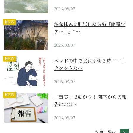
2026/08/07
NEW
お盆休みに肝試しならぬ「幽霊ツ
アー」。“…
2026/08/07
NEW
ベッドの中で眠れず朝３時……｜
クタクタな…
2026/08/07
NEW
「事実」で動かす！ 部下からの報
告におけ…
2026/08/07
記事一覧へ