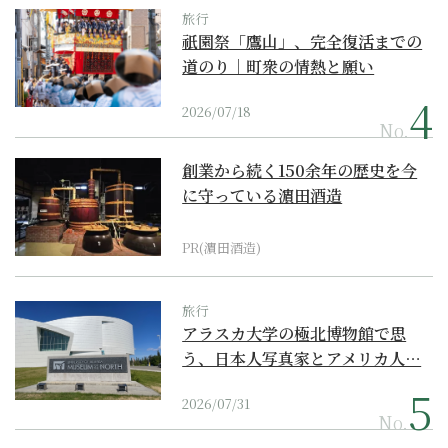
旅行
祇園祭「鷹山」、完全復活までの
道のり｜町衆の情熱と願い
2026/07/18
No.
創業から続く150余年の歴史を今
に守っている濵田酒造
PR(濵田酒造)
旅行
アラスカ大学の極北博物館で思
う、日本人写真家とアメリカ人…
2026/07/31
No.