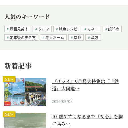
人気のキーワード
豊臣兄弟！
クルマ
減塩レシピ
マネー
認知症
定年後の歩き方
老人ホーム
京都
漢方
新着記事
NEW
『サライ』9月号大特集は「『鉄
道』大図鑑…
2026/08/07
NEW
101歳で亡くなるまで「初心」を胸
に高み…