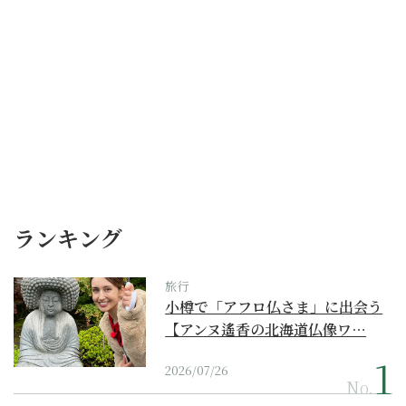
ランキング
旅行
小樽で「アフロ仏さま」に出会う
【アンヌ遙香の北海道仏像ワ…
2026/07/26
No.