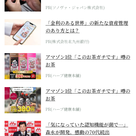
PR(ソノヴァ・ジャパン株式会社)
「金利のある世界」の新たな資産管理
のあり方とは？
PR(株式会社北九州銀行)
アマゾン1位「このお茶ガチです」噂の
お茶
PR(ハーブ健康本舗)
アマゾン1位「このお茶ガチです」噂の
お茶
PR(ハーブ健康本舗)
「気になっていた認知機能が菌で…」
森永が開発。感動の70代続出