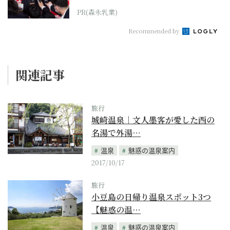
PR(森永乳業)
Recommended by
関連記事
旅行
城崎温泉｜文人墨客が愛した西の
名湯で外湯…
温泉
魅惑の温泉案内
2017/10/17
旅行
小豆島の日帰り温泉スポット3つ
【魅惑の温…
温泉
魅惑の温泉案内