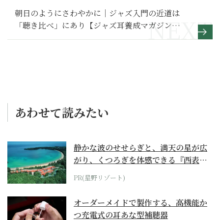
朝日のようにさわやかに｜ジャズ入門の近道は
「聴き比べ」にあり【ジャズ耳養成マガジン
JAZZ100年】第３巻より
あわせて読みたい
静かな波のせせらぎと、満天の星が広
がり、くつろぎを体感できる『西表島
ホテル by...
PR(星野リゾート)
オーダーメイドで製作する、高機能か
つ充電式の耳あな型補聴器