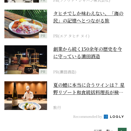
PR(ソノヴァ・ジャパン株式会社)
タヒチでしか味わえない、「海の
民」の記憶へとつながる旅
PR
PR(エア タヒチ ヌイ)
創業から続く150余年の歴史を今
に守っている濵田酒造
PR
PR(濵田酒造)
夏の鱧に本当に合うワインは？ 星
野リゾート和食統括料理長が検証
【ワイン×和食 至...
旅行
Recommended by