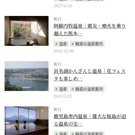
2017/6/20
旅行
阿蘇内牧温泉｜震災・噴火を乗り
越えた熊本…
温泉
魅惑の温泉案内
2016/12/30
旅行
浜名湖かんざんじ温泉｜花フェス
タも楽しめ…
温泉
魅惑の温泉案内
2015/3/25
旅行
鹿児島市内温泉｜雄大な桜島が迫
る温泉の宝…
温泉
魅惑の温泉案内