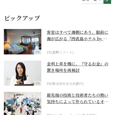
ピックアップ
客室はすべて海側にあり、眼前に
海が広がる『西表島ホテル by 星
野リゾート』
PR
PR(星野リゾート)
金利上昇を機に、『守るお金』の
置き場所を再検討
PR
PR(株式会社北九州銀行)
最先端の技術と技術者たちの熱い
気持ちによって作られているオー
ダーメイド補聴器
PR