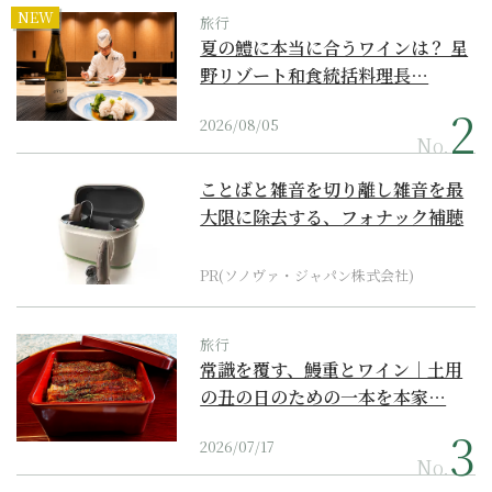
NEW
旅行
夏の鱧に本当に合うワインは？ 星
野リゾート和食統括料理長…
2026/08/05
No.
ことばと雑音を切り離し雑音を最
大限に除去する、フォナック補聴
器の最上位モデル
PR(ソノヴァ・ジャパン株式会社)
旅行
常識を覆す、鰻重とワイン｜土用
の丑の日のための一本を本家…
2026/07/17
No.