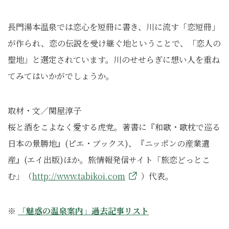
長門湯本温泉では恋心を短冊に書き、川に流す「恋短冊」
が作られ、恋の伝説を受け継ぐ地ということで、「恋人の
聖地」と選定されています。川のせせらぎに想い人を重ね
てみてはいかがでしょうか。
取材・文／関屋淳子
桜と酒をこよなく愛する虎党。著書に『和歌・歌枕で巡る
日本の景勝地』(ピエ・ブックス)、『ニッポンの産業遺
産』(エイ出版)ほか。旅情報発信サイト「旅恋どっとこ
む」（
http://www.tabikoi.com
）代表。
※
「魅惑の温泉案内」過去記事リスト