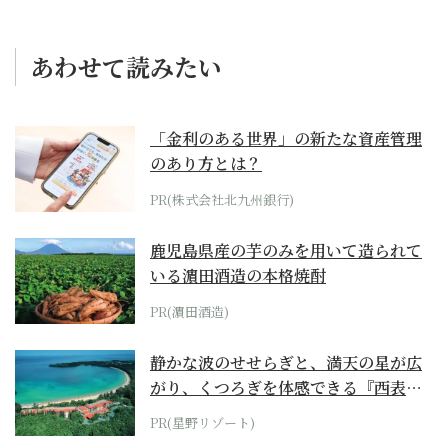
あわせて読みたい
「金利のある世界」の新たな資産管理
のあり方とは？
PR(株式会社北九州銀行)
鹿児島県産の芋のみを用いて造られて
いる濵田酒造の本格焼酎
PR(濵田酒造)
静かな波のせせらぎと、満天の星が広
がり、くつろぎを体感できる『西表島
ホテル by...
PR(星野リゾート)