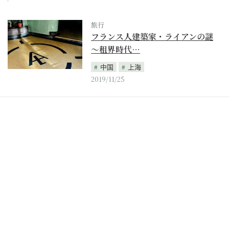
旅行
フランス人建築家・ライアンの謎
～租界時代…
中国
上海
2019/11/25