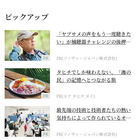
ピックアップ
「ヤブサメの声をもう一度聴きた
い」が補聴器チャレンジの後押し
に
PR
PR(ソノヴァ・ジャパン株式会社)
タヒチでしか味わえない、「海の
民」の記憶へとつながる旅
PR
PR(エア タヒチ ヌイ)
最先端の技術と技術者たちの熱い
気持ちによって作られているオー
ダーメイド補聴器
PR
PR(ソノヴァ・ジャパン株式会社)