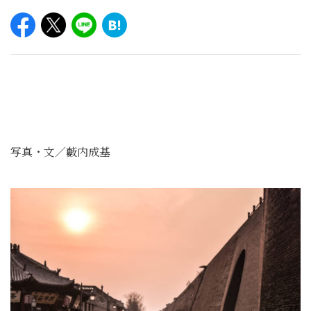
写真・文／藪内成基