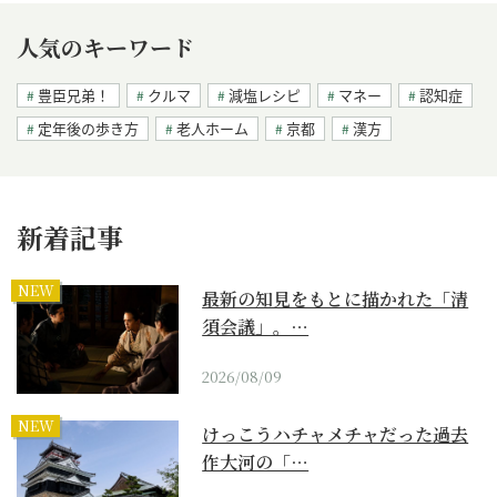
人気のキーワード
豊臣兄弟！
クルマ
減塩レシピ
マネー
認知症
定年後の歩き方
老人ホーム
京都
漢方
新着記事
NEW
最新の知見をもとに描かれた「清
須会議」。…
2026/08/09
NEW
けっこうハチャメチャだった過去
作大河の「…