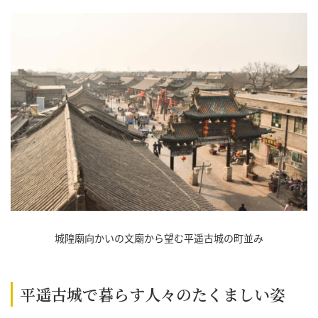
城隍廟向かいの文廟から望む平遥古城の町並み
平遥古城で暮らす人々のたくましい姿