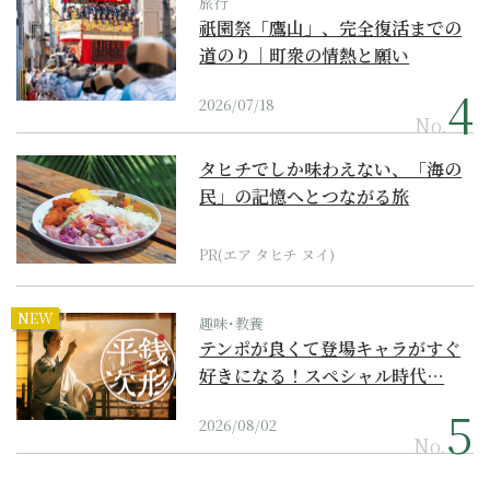
旅行
祇園祭「鷹山」、完全復活までの
道のり｜町衆の情熱と願い
2026/07/18
No.
タヒチでしか味わえない、「海の
民」の記憶へとつながる旅
PR(エア タヒチ ヌイ)
NEW
趣味･教養
テンポが良くて登場キャラがすぐ
好きになる！スペシャル時代…
2026/08/02
No.