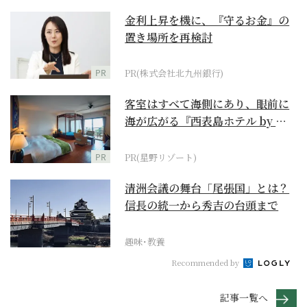
金利上昇を機に、『守るお金』の
置き場所を再検討
PR
PR(株式会社北九州銀行)
客室はすべて海側にあり、眼前に
海が広がる『西表島ホテル by 星
野リゾート』
PR
PR(星野リゾート)
清洲会議の舞台「尾張国」とは？
信長の統一から秀吉の台頭まで
趣味･教養
Recommended by
記事一覧へ