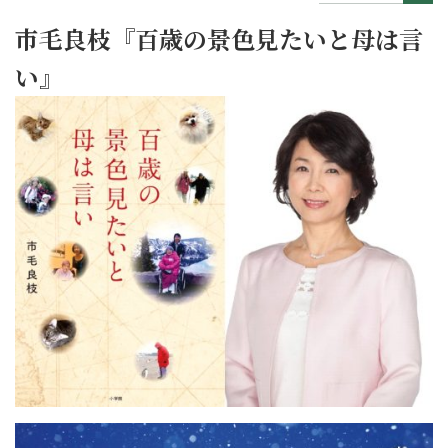
市毛良枝『百歳の景色見たいと母は言
い』