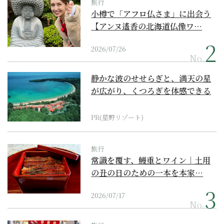
旅行
小樽で「アフロ仏さま」に出会う
【アンヌ遙香の北海道仏像ワ…
2026/07/26
No.
静かな波のせせらぎと、満天の星
が広がり、くつろぎを体感できる
『西表島ホテル by...
PR(星野リゾート)
旅行
常識を覆す、鰻重とワイン｜土用
の丑の日のための一本を本家…
2026/07/17
No.