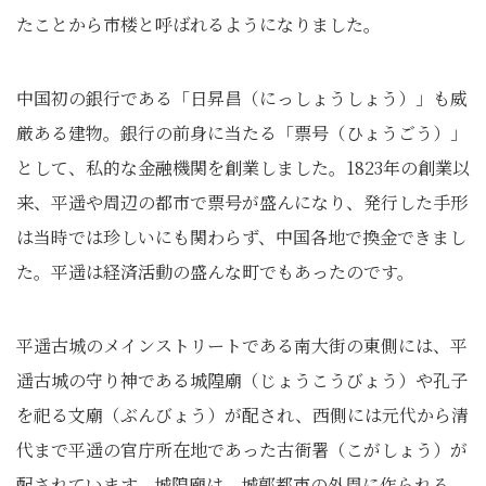
たことから市楼と呼ばれるようになりました。
中国初の銀行である「日昇昌（にっしょうしょう）」も威
厳ある建物。銀行の前身に当たる「票号（ひょうごう）」
として、私的な金融機関を創業しました。1823年の創業以
来、平遥や周辺の都市で票号が盛んになり、発行した手形
は当時では珍しいにも関わらず、中国各地で換金できまし
た。平遥は経済活動の盛んな町でもあったのです。
平遥古城のメインストリートである南大街の東側には、平
遥古城の守り神である城隍廟（じょうこうびょう）や孔子
を祀る文廟（ぶんびょう）が配され、西側には元代から清
代まで平遥の官庁所在地であった古衙署（こがしょう）が
配されています。城隍廟は、城郭都市の外周に作られる