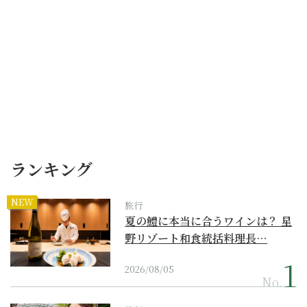
ランキング
NEW
旅行
夏の鱧に本当に合うワインは？ 星
野リゾート和食統括料理長…
2026/08/05
No.