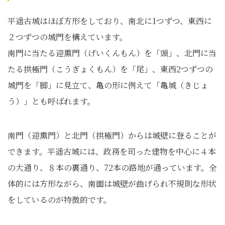
平遥古城はほぼ方形をしており、南北に1つずつ、東西に
２つずつの城門を構えています。
南門に当たる迎熏門（げいくんもん）を「頭」、北門に当
たる拱極門（こうぎょくもん）を「尾」、東西2つずつの
城門を「脚」に見立て、亀の形に例えて「亀城（きじょ
う）」とも呼ばれます。
南門（迎熏門）と北門（拱極門）からは城壁に登ることが
できます。平遥古城には、政務を司った建物を中心に４本
の大通り、８本の裏通り、72本の路地が通っています。全
体的には方形ながら、南面は城壁が曲げられ不規則な形状
をしているのが特徴的です。