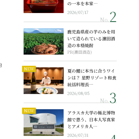
の一本を本家…
2026/07/17
No.
鹿児島県産の芋のみを用
いて造られている濵田酒
造の本格焼酎
PR(濵田酒造)
約
NEW
夏の鱧に本当に合うワイ
ンは？ 星野リゾート和食
統括料理長…
2026/08/05
No.
NEW
アラスカ大学の極北博物
館で思う、日本人写真家
とアメリカ人…
2026/07/31