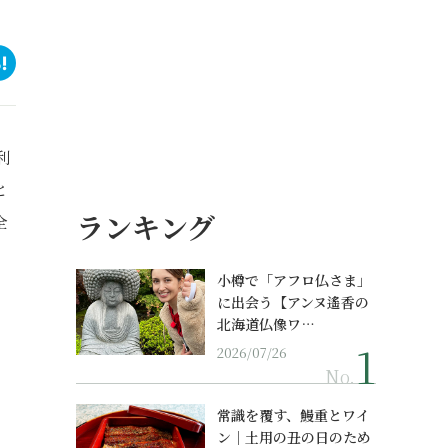
利
と
ランキング
全
小樽で「アフロ仏さま」
に出会う【アンヌ遙香の
北海道仏像ワ…
2026/07/26
No.
常識を覆す、鰻重とワイ
ン｜土用の丑の日のため