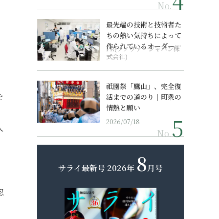
No.
最先端の技術と技術者た
ちの熱い気持ちによって
作られているオーダーメ
PR(ソノヴァ・ジャパン株
イド補聴器
式会社)
祇園祭「鷹山」、完全復
を
活までの道のり｜町衆の
情熱と願い
。
2026/07/18
人
No.
8
サライ最新号
2026年
月号
忍
。