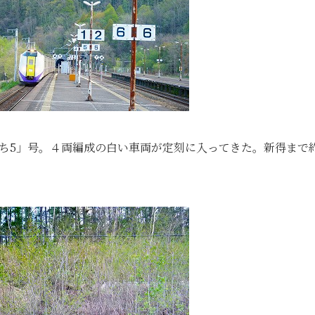
とかち5」号。４両編成の白い車両が定刻に入ってきた。新得まで