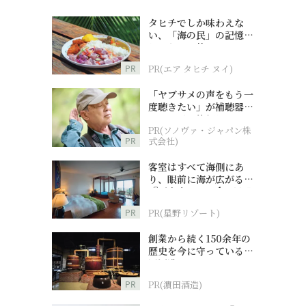
タヒチでしか味わえな
い、「海の民」の記憶へ
とつながる旅
PR
PR(エア タヒチ ヌイ)
「ヤブサメの声をもう一
度聴きたい」が補聴器チ
ャレンジの後押しに
PR(ソノヴァ・ジャパン株
PR
式会社)
客室はすべて海側にあ
り、眼前に海が広がる
『西表島ホテル by 星野
リゾート』
PR
PR(星野リゾート)
創業から続く150余年の
歴史を今に守っている濵
田酒造
PR
PR(濵田酒造)