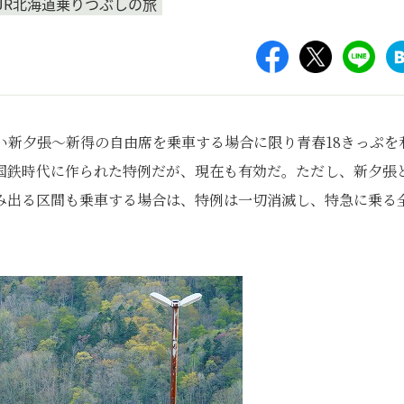
JR北海道乗りつぶしの旅
い新夕張～新得の自由席を乗車する場合に限り青春18きっぷを
国鉄時代に作られた特例だが、現在も有効だ。ただし、新夕張
み出る区間も乗車する場合は、特例は一切消滅し、特急に乗る