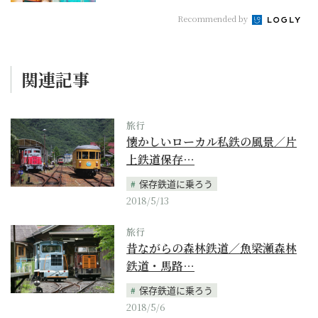
Recommended by
関連記事
旅行
懐かしいローカル私鉄の風景／片
上鉄道保存…
保存鉄道に乗ろう
2018/5/13
旅行
昔ながらの森林鉄道／魚梁瀬森林
鉄道・馬路…
保存鉄道に乗ろう
2018/5/6