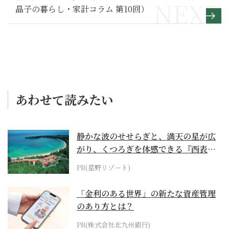
晶子の暮らし・家計コラム 第10回）
あわせて読みたい
静かな波のせせらぎと、満天の星が広
がり、くつろぎを体感できる『西表島
ホテル by...
PR(星野リゾート)
「金利のある世界」の新たな資産管理
のあり方とは？
PR(株式会社北九州銀行)