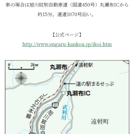
車の場合は旭川紋別自動車道（国道450号）丸瀬布ICから
約15分。道道1070号沿い。
【公式ページ】
http://www.engaru-kankou.jp/ikoi.htm