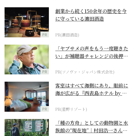
創業から続く150余年の歴史を今
に守っている濵田酒造
PR
PR(濵田酒造)
「ヤブサメの声をもう一度聴きた
い」が補聴器チャレンジの後押し
に
PR
PR(ソノヴァ・ジャパン株式会社)
客室はすべて海側にあり、眼前に
海が広がる『西表島ホテル by 星
野リゾート』
PR
PR(星野リゾート)
「種の方舟」としての動物園と水
族館の“現在地”｜村田浩一さんイ