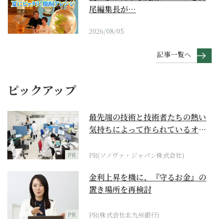
尾編集長が…
2026/08/05
記事一覧へ
ピックアップ
最先端の技術と技術者たちの熱い
気持ちによって作られているオー
ダーメイド補聴器
PR
PR(ソノヴァ・ジャパン株式会社)
金利上昇を機に、『守るお金』の
置き場所を再検討
PR
PR(株式会社北九州銀行)