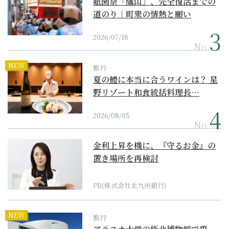
祇園祭「鷹山」、完全復活までの
道のり｜町衆の情熱と願い
2026/07/18
No.
NEW
旅行
夏の鱧に本当に合うワインは？ 星
野リゾート和食統括料理長…
2026/08/05
No.
金利上昇を機に、『守るお金』の
置き場所を再検討
PR(株式会社北九州銀行)
NEW
旅行