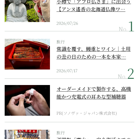
小樽で「アフロ仏さま」に出会う
【アンヌ遙香の北海道仏像ワ…
2026/07/26
No.
旅行
常識を覆す、鰻重とワイン｜土用
の丑の日のための一本を本家…
2026/07/17
No.
オーダーメイドで製作する、高機
能かつ充電式の耳あな型補聴器
PR(ソノヴァ・ジャパン株式会社)
旅行