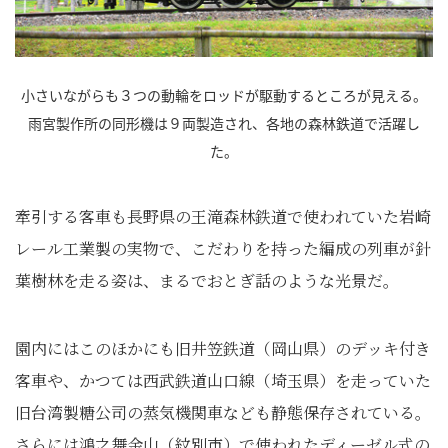
小さいながらも３つの動輪をロッドが駆動するところが見える。
雨宮製作所の同形機は９両製造され、各地の森林鉄道で活躍し
た。
牽引する客車も長野県の王滝森林鉄道で使われていた岩崎
レール工業製の実物で、こだわりを持った編成の列車が針
葉樹林を走る姿は、まるでおとぎ話のような光景だ。
園内にはこのほかにも旧井笠鉄道（岡山県）のデッキ付き
客車や、かつては西武鉄道山口線（埼玉県）を走っていた
旧台湾製糖公司の蒸気機関車なども静態保存されている。
さらには鴻之舞金山（紋別市）で使われたディーゼル式の