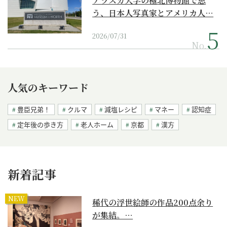
アラスカ大学の極北博物館で思
う、日本人写真家とアメリカ人…
2026/07/31
No.
人気のキーワード
豊臣兄弟！
クルマ
減塩レシピ
マネー
認知症
定年後の歩き方
老人ホーム
京都
漢方
新着記事
NEW
稀代の浮世絵師の作品200点余り
が集結。…