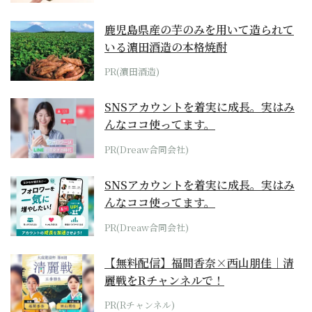
鹿児島県産の芋のみを用いて造られて
いる濵田酒造の本格焼酎
PR(濵田酒造)
SNSアカウントを着実に成長。実はみ
んなココ使ってます。
PR(Dreaw合同会社)
SNSアカウントを着実に成長。実はみ
んなココ使ってます。
PR(Dreaw合同会社)
【無料配信】福間香奈×西山朋佳｜清
麗戦をRチャンネルで！
PR(Rチャンネル)