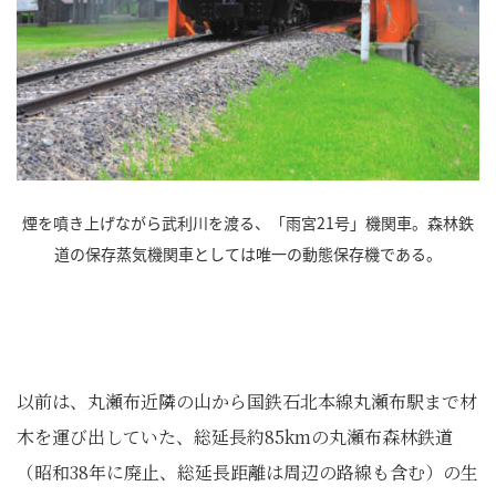
煙を噴き上げながら武利川を渡る、「雨宮21号」機関車。森林鉄
道の保存蒸気機関車としては唯一の動態保存機である。
以前は、丸瀬布近隣の山から国鉄石北本線丸瀬布駅まで材
木を運び出していた、総延長約85kmの丸瀬布森林鉄道
（昭和38年に廃止、総延長距離は周辺の路線も含む）の生