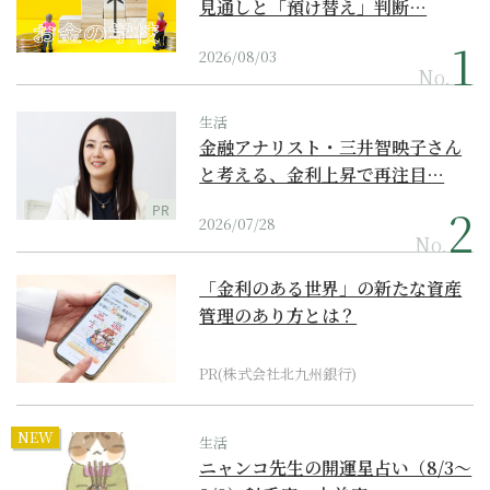
見通しと「預け替え」判断…
2026/08/03
No.
生活
金融アナリスト・三井智映子さん
と考える、金利上昇で再注目…
PR
2026/07/28
No.
「金利のある世界」の新たな資産
管理のあり方とは？
PR(株式会社北九州銀行)
NEW
生活
ニャンコ先生の開運星占い（8/3～