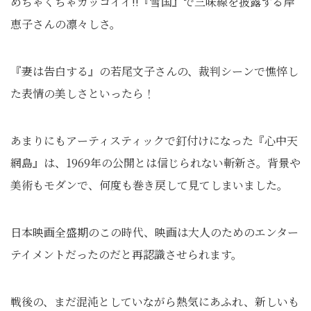
めちゃくちゃカッコイイ!!『雪国』で三味線を披露する岸
恵子さんの凛々しさ。
『妻は告白する』の若尾文子さんの、裁判シーンで憔悴し
た表情の美しさといったら！
あまりにもアーティスティックで釘付けになった『心中天
網島』は、1969年の公開とは信じられない斬新さ。背景や
美術もモダンで、何度も巻き戻して見てしまいました。
日本映画全盛期のこの時代、映画は大人のためのエンター
テイメントだったのだと再認識させられます。
戦後の、まだ混沌としていながら熱気にあふれ、新しいも