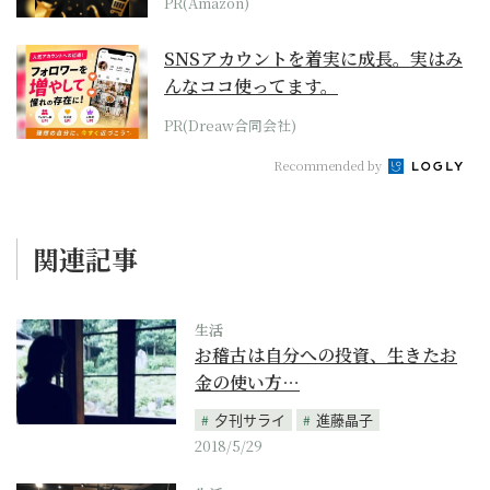
PR(Amazon)
SNSアカウントを着実に成長。実はみ
んなココ使ってます。
PR(Dreaw合同会社)
Recommended by
関連記事
生活
お稽古は自分への投資、生きたお
金の使い方…
夕刊サライ
進藤晶子
2018/5/29