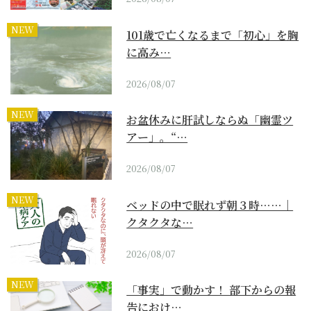
NEW
101歳で亡くなるまで「初心」を胸
に高み…
2026/08/07
NEW
お盆休みに肝試しならぬ「幽霊ツ
アー」。“…
2026/08/07
NEW
ベッドの中で眠れず朝３時……｜
クタクタな…
2026/08/07
NEW
「事実」で動かす！ 部下からの報
告におけ…