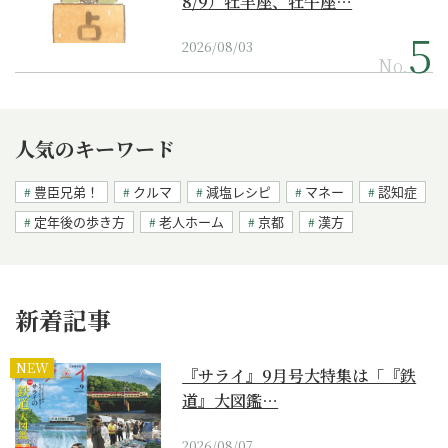
8/9）牡羊座、牡牛座…
2026/08/03
No.
人気のキーワード
豊臣兄弟！
クルマ
減塩レシピ
マネー
認知症
定年後の歩き方
老人ホーム
京都
漢方
新着記事
NEW
『サライ』9月号大特集は「『鉄
道』大図鑑…
2026/08/07