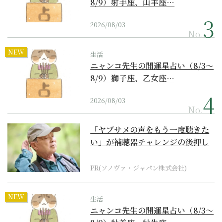
8/9）射手座、山羊座…
2026/08/03
No.
NEW
生活
ニャンコ先生の開運星占い（8/3～
8/9）獅子座、乙女座…
2026/08/03
No.
「ヤブサメの声をもう一度聴きた
い」が補聴器チャレンジの後押し
に
PR(ソノヴァ・ジャパン株式会社)
NEW
生活
ニャンコ先生の開運星占い（8/3～