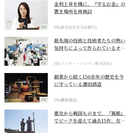
金利上昇を機に、『守るお金』の
置き場所を再検討
PR
PR(株式会社北九州銀行)
最先端の技術と技術者たちの熱い
気持ちによって作られているオー
ダーメイド補聴器
PR
PR(ソノヴァ・ジャパン株式会社)
創業から続く150余年の歴史を今
に守っている濵田酒造
PR
PR(濵田酒造)
悪女から戦国ものまで。『篤姫』
でピークを迎えて過去15作。女性
が主人公の作品を振...