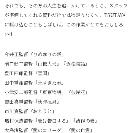
それでも、その方の人生を追いかけているうち、スタッフ
が準備してくれる資料だけでは物足りなくて、TSUTAYA
に駆け込むこともしばしば。この作業がとてもおもしろ
い!!
今井正監督『ひめゆりの塔』
溝口健二監督『山椒大夫』『近松物語』
豊田四郎監督『雪国』
田中重雄監督『永すぎた春』
小津安二郎監督『東京物語』『彼岸花』
吉田喜重監督『秋津温泉』
市川崑監督『おとうと』
増村保造監督『妻は告白する』『清作の妻』
大島渚監督『愛のコリーダ』『愛の亡霊』