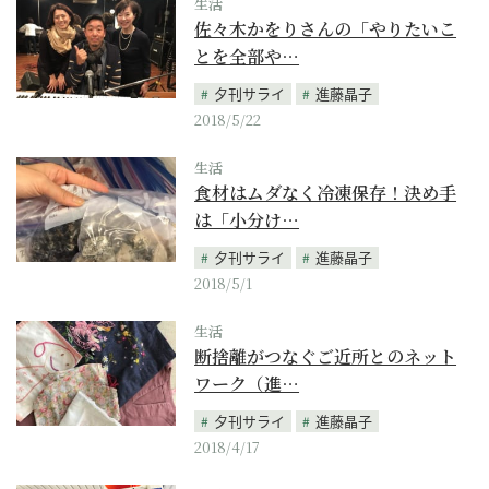
生活
佐々木かをりさんの「やりたいこ
とを全部や…
夕刊サライ
進藤晶子
2018/5/22
生活
食材はムダなく冷凍保存！決め手
は「小分け…
夕刊サライ
進藤晶子
2018/5/1
生活
断捨離がつなぐご近所とのネット
ワーク（進…
夕刊サライ
進藤晶子
2018/4/17