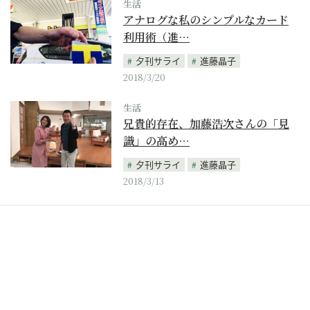
生活
アナログな私のシンプルなカード
利用術（進…
夕刊サライ
進藤晶子
2018/3/20
生活
兄貴的存在、加藤浩次さんの「見
識」の高め…
夕刊サライ
進藤晶子
2018/3/13