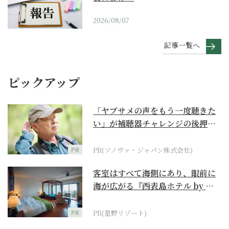
2026/08/07
記事一覧へ
ピックアップ
「ヤブサメの声をもう一度聴きた
い」が補聴器チャレンジの後押し
に
PR
PR(ソノヴァ・ジャパン株式会社)
客室はすべて海側にあり、眼前に
海が広がる『西表島ホテル by 星
野リゾート』
PR
PR(星野リゾート)