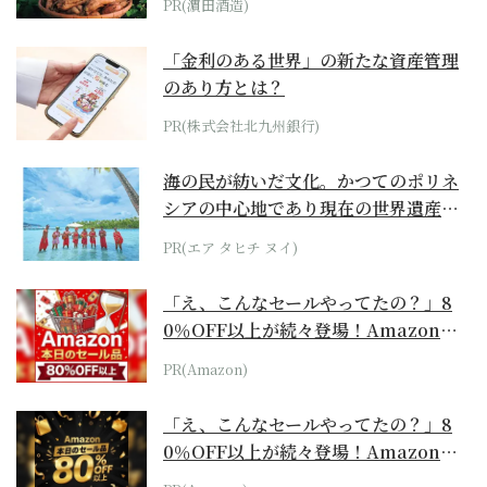
PR(濵田酒造)
「金利のある世界」の新たな資産管理
のあり方とは？
PR(株式会社北九州銀行)
海の民が紡いだ文化。かつてのポリネ
シアの中心地であり現在の世界遺産か
らみえてくる...
PR(エア タヒチ ヌイ)
「え、こんなセールやってたの？」8
0％OFF以上が続々登場！Amazonの
本気が...
PR(Amazon)
「え、こんなセールやってたの？」8
0％OFF以上が続々登場！Amazonの
本気が...