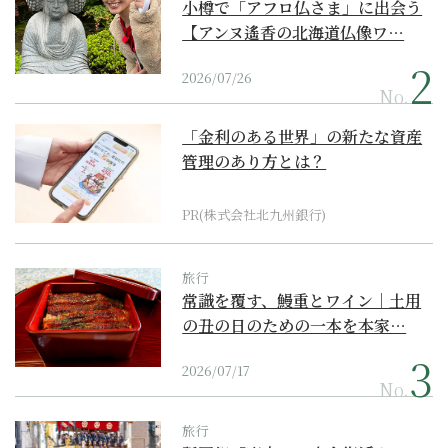
小樽で「アフロ仏さま」に出会う
【アンヌ遙香の北海道仏像ワ…
2026/07/26
No.
「金利のある世界」の新たな資産
管理のあり方とは？
PR(株式会社北九州銀行)
旅行
常識を覆す、鰻重とワイン｜土用
の丑の日のための一本を本家…
2026/07/17
No.
旅行