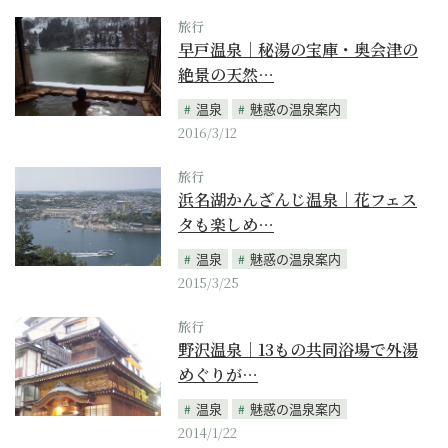
旅行
早戸温泉｜秘湯の宝庫・奥会津の
絶景の天然…
温泉
魅惑の温泉案内
2016/3/12
旅行
浜名湖かんざんじ温泉｜花フェス
タも楽しめ…
温泉
魅惑の温泉案内
2015/3/25
旅行
野沢温泉｜13もの共同浴場で外湯
めぐりが…
温泉
魅惑の温泉案内
2014/1/22