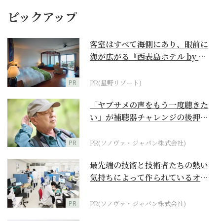
ピックアップ
客室はすべて海側にあり、眼前に
海が広がる『西表島ホテル by 星
野リゾート』
PR
PR(星野リゾート)
「ヤブサメの声をもう一度聴きた
い」が補聴器チャレンジの後押し
に
PR
PR(ソノヴァ・ジャパン株式会社)
最先端の技術と技術者たちの熱い
気持ちによって作られているオー
ダーメイド補聴器
PR
PR(ソノヴァ・ジャパン株式会社)