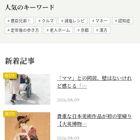
人気のキーワード
豊臣兄弟！
クルマ
減塩レシピ
マネー
認知症
定年後の歩き方
老人ホーム
京都
漢方
新着記事
NEW
「ママ」との同居。壁はないけれ
ど感じる「…
2026/08/09
NEW
貴重な日本美術作品が初の里帰り
【大英博物…
2026/08/09