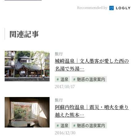
Recommended by
関連記事
旅行
城崎温泉｜文人墨客が愛した西の
名湯で外湯…
温泉
魅惑の温泉案内
2017/10/17
旅行
阿蘇内牧温泉｜震災・噴火を乗り
越えた熊本…
温泉
魅惑の温泉案内
2016/12/30