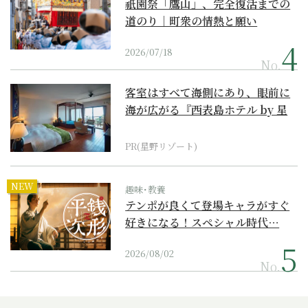
祇園祭「鷹山」、完全復活までの
道のり｜町衆の情熱と願い
2026/07/18
No.
客室はすべて海側にあり、眼前に
海が広がる『西表島ホテル by 星
野リゾート』
PR(星野リゾート)
NEW
趣味･教養
テンポが良くて登場キャラがすぐ
好きになる！スペシャル時代…
2026/08/02
No.