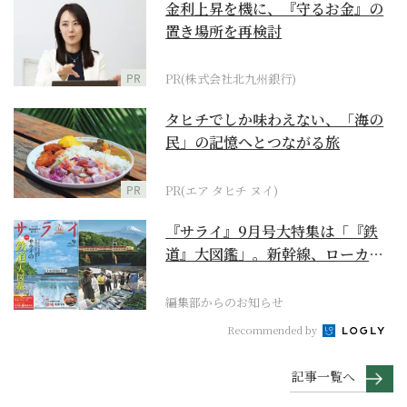
金利上昇を機に、『守るお金』の
置き場所を再検討
PR
PR(株式会社北九州銀行)
タヒチでしか味わえない、「海の
民」の記憶へとつながる旅
PR
PR(エア タヒチ ヌイ)
『サライ』9月号大特集は「『鉄
道』大図鑑」。新幹線、ローカル
列車、ケーブルカーか...
編集部からのお知らせ
Recommended by
記事一覧へ