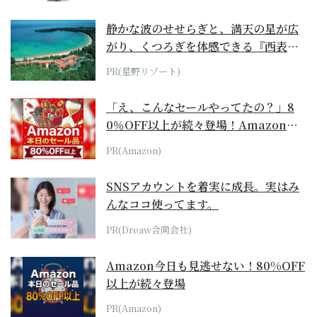
静かな波のせせらぎと、満天の星が広
がり、くつろぎを体感できる『西表島
ホテル by...
PR(星野リゾート)
「え、こんなセールやってたの？」8
0％OFF以上が続々登場！Amazonの
本気が...
PR(Amazon)
SNSアカウントを着実に成長。実はみ
んなココ使ってます。
PR(Dreaw合同会社)
Amazon今日も見逃せない！80%OFF
以上が続々登場
PR(Amazon)