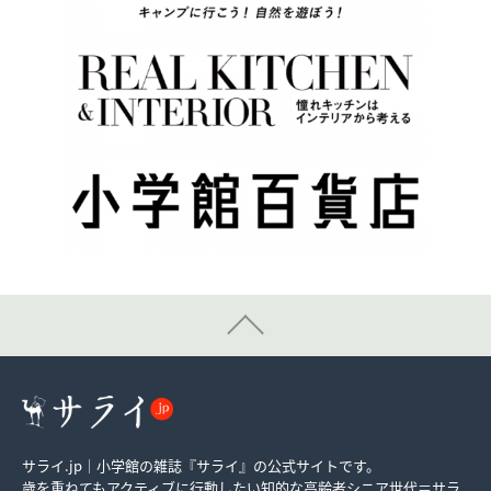
サライ.jp｜小学館の雑誌『サライ』の公式サイトです。
歳を重ねてもアクティブに行動したい知的な高齢者シニア世代＝サラ