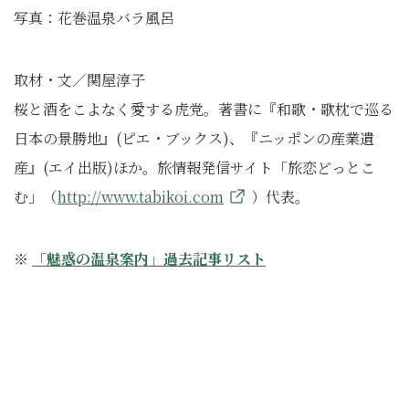
写真：花巻温泉バラ風呂
取材・文／関屋淳子
桜と酒をこよなく愛する虎党。著書に『和歌・歌枕で巡る
日本の景勝地』(ピエ・ブックス)、『ニッポンの産業遺
産』(エイ出版)ほか。旅情報発信サイト「旅恋どっとこ
む」（
http://www.tabikoi.com
）代表。
※
「魅惑の温泉案内」過去記事リスト