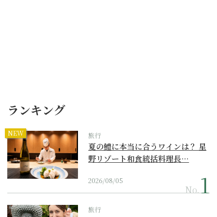
ランキング
NEW
旅行
夏の鱧に本当に合うワインは？ 星
野リゾート和食統括料理長…
2026/08/05
No.
旅行