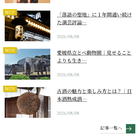
NEW
「落語の聖地」に１年間通い続け
た演芸評論…
2026/08/08
NEW
愛媛県立とべ動物園｜見せること
よりも生き…
2026/08/08
NEW
古酒の魅力と楽しみ方とは？｜日
本酒熟成酒…
2026/08/08
記事一覧へ