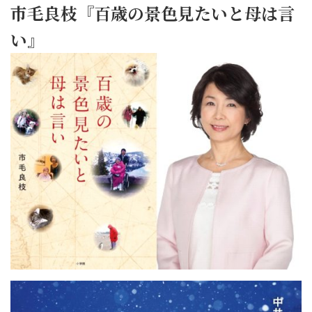
市毛良枝『百歳の景色見たいと母は言
い』