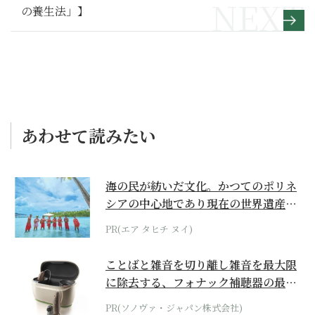
の養生法」】
あわせて読みたい
海の民が紡いだ文化。かつてのポリネ
シアの中心地であり現在の世界遺産か
らみえてくる...
PR(エア タヒチ ヌイ)
ことばと雑音を切り離し雑音を最大限
に除去する、フォナック補聴器の最上
位モデル
PR(ソノヴァ・ジャパン株式会社)