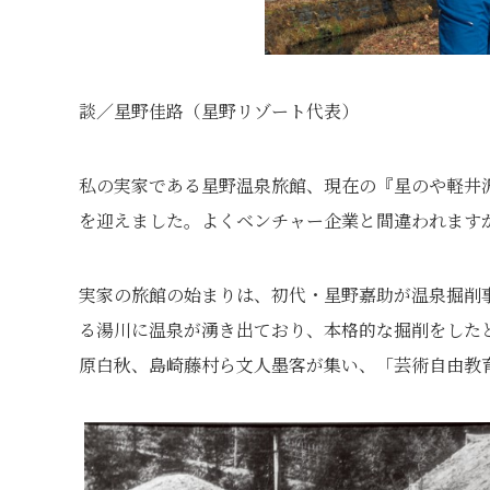
談／星野佳路（星野リゾート代表）
私の実家である星野温泉旅館、現在の『星のや軽井沢』
を迎えました。よくベンチャー企業と間違われますが
実家の旅館の始まりは、初代・星野嘉助が温泉掘削
る湯川に温泉が湧き出ており、本格的な掘削をした
原白秋、島崎藤村ら文人墨客が集い、「芸術自由教