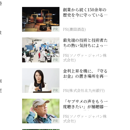
時
創業から続く150余年の
歴史を今に守っている濵
田酒造
PR
PR(濵田酒造)
ま
最先端の技術と技術者た
ちの熱い気持ちによって
作られているオーダーメ
PR(ソノヴァ・ジャパン株
イド補聴器
PR
式会社)
金利上昇を機に、『守る
お金』の置き場所を再検
車
討
室
PR
PR(株式会社北九州銀行)
「ヤブサメの声をもう一
度聴きたい」が補聴器チ
ャレンジの後押しに
PR(ソノヴァ・ジャパン株
PR
式会社)