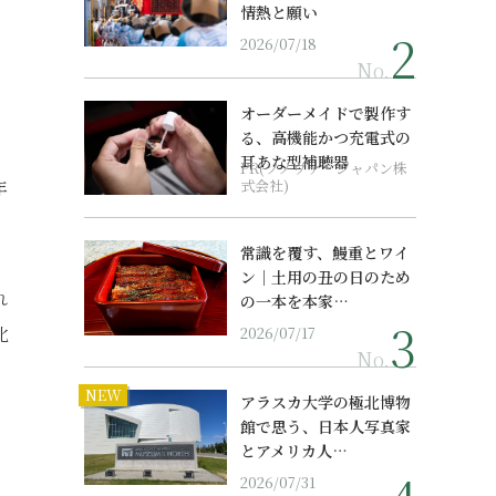
情熱と願い
2026/07/18
No.
オーダーメイドで製作す
る、高機能かつ充電式の
耳あな型補聴器
PR(ソノヴァ・ジャパン株
年
式会社)
常識を覆す、鰻重とワイ
ン｜土用の丑の日のため
れ
の一本を本家…
北
2026/07/17
No.
NEW
アラスカ大学の極北博物
館で思う、日本人写真家
とアメリカ人…
2026/07/31