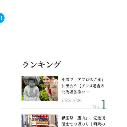
ランキング
小樽で「アフロ仏さま」
に出会う【アンヌ遙香の
北海道仏像ワ…
2026/07/26
No.
祇園祭「鷹山」、完全復
活までの道のり｜町衆の