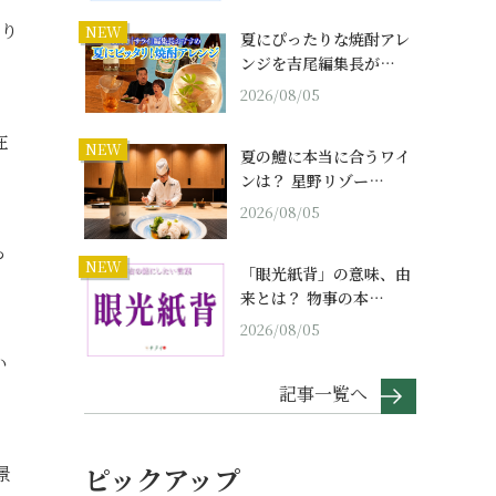
守り
NEW
夏にぴったりな焼酎アレ
ンジを吉尾編集長が…
2026/08/05
在
NEW
夏の鱧に本当に合うワイ
ンは？ 星野リゾー…
2026/08/05
ら
NEW
「眼光紙背」の意味、由
来とは？ 物事の本…
2026/08/05
い
記事一覧へ
ピックアップ
景