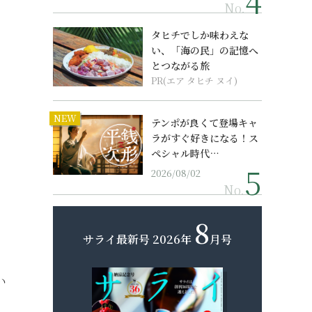
No.
タヒチでしか味わえな
い、「海の民」の記憶へ
とつながる旅
PR(エア タヒチ ヌイ)
NEW
テンポが良くて登場キャ
ラがすぐ好きになる！ス
ペシャル時代…
2026/08/02
No.
8
サライ最新号
2026年
月号
い