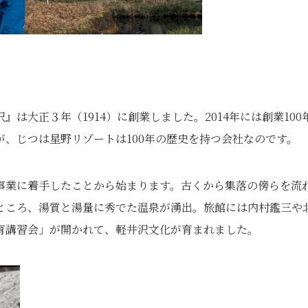
は大正３年（1914）に創業しました。2014年には創業100
、じつは星野リゾートは100年の歴史を持つ会社なのです。
事業に着手したことから始まります。古くから集落の傍らを流
ところ、湯質と湯量に秀でた温泉が湧出。旅館には内村鑑三や
育講習会」が開かれて、軽井沢文化が育まれました。