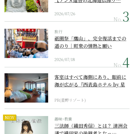
【アンヌ遙香の北海道仏像ワ…
2026/07/26
No.
旅行
祇園祭「鷹山」、完全復活までの
道のり｜町衆の情熱と願い
2026/07/18
No.
客室はすべて海側にあり、眼前に
海が広がる『西表島ホテル by 星
野リゾート』
PR(星野リゾート)
NEW
趣味･教養
三法師（織田秀信）とは？ 清洲会
議で織田家の後継者となっ…