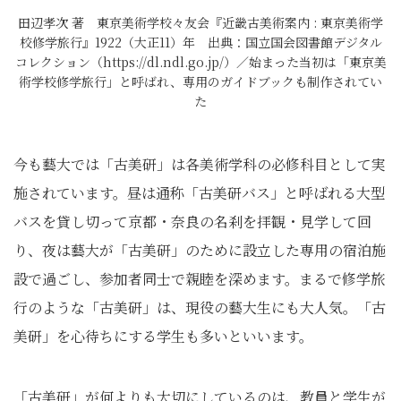
田辺孝次 著 東京美術学校々友会『近畿古美術案内 : 東京美術学
校修学旅行』1922（大正11）年 出典：国立国会図書館デジタル
コレクション（https://dl.ndl.go.jp/）／始まった当初は「東京美
術学校修学旅行」と呼ばれ、専用のガイドブックも制作されてい
た
今も藝大では「古美研」は各美術学科の必修科目として実
施されています。昼は通称「古美研バス」と呼ばれる大型
バスを貸し切って京都・奈良の名刹を拝観・見学して回
り、夜は藝大が「古美研」のために設立した専用の宿泊施
設で過ごし、参加者同士で親睦を深めます。まるで修学旅
行のような「古美研」は、現役の藝大生にも大人気。「古
美研」を心待ちにする学生も多いといいます。
「古美研」が何よりも大切にしているのは、教員と学生が