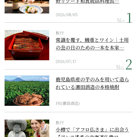
野リゾート和食統括料理長…
2026/08/05
No.
旅行
常識を覆す、鰻重とワイン｜土用
の丑の日のための一本を本家…
2026/07/17
No.
鹿児島県産の芋のみを用いて造ら
れている濵田酒造の本格焼酎
PR(濵田酒造)
旅行
小樽で「アフロ仏さま」に出会う