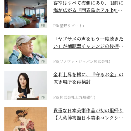
客室はすべて海側にあり、眼前に
海が広がる『西表島ホテル by 星
野リゾート』
PR
PR(星野リゾート)
「ヤブサメの声をもう一度聴きた
い」が補聴器チャレンジの後押し
に
PR
PR(ソノヴァ・ジャパン株式会社)
金利上昇を機に、『守るお金』の
置き場所を再検討
PR
PR(株式会社北九州銀行)
貴重な日本美術作品が初の里帰り
【大英博物館日本美術コレクショ
ン 百花繚乱～海を越...