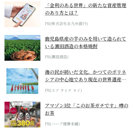
「金利のある世界」の新たな資産管理
のあり方とは？
PR(株式会社北九州銀行)
鹿児島県産の芋のみを用いて造られて
いる濵田酒造の本格焼酎
PR(濵田酒造)
海の民が紡いだ文化。かつてのポリネ
シアの中心地であり現在の世界遺産か
らみえてくる...
PR(エア タヒチ ヌイ)
アマゾン1位「このお茶ガチです」噂の
お茶
PR(ハーブ健康本舗)