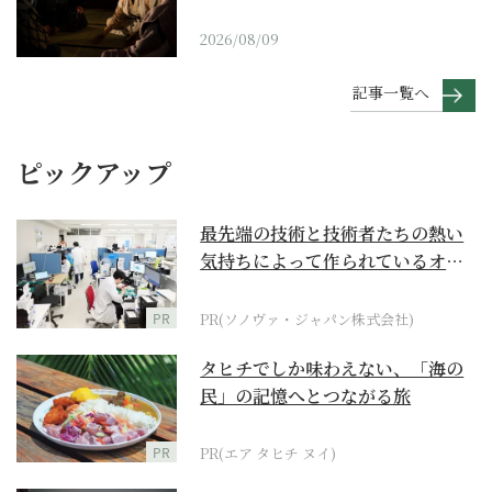
2026/08/09
記事一覧へ
ピックアップ
最先端の技術と技術者たちの熱い
気持ちによって作られているオー
ダーメイド補聴器
PR
PR(ソノヴァ・ジャパン株式会社)
タヒチでしか味わえない、「海の
民」の記憶へとつながる旅
PR
PR(エア タヒチ ヌイ)