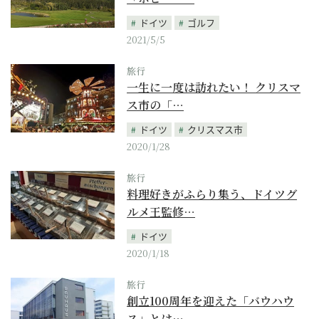
ドイツ
ゴルフ
2021/5/5
旅行
一生に一度は訪れたい！ クリスマ
ス市の「…
ドイツ
クリスマス市
2020/1/28
旅行
料理好きがふらり集う、ドイツグ
ルメ王監修…
ドイツ
2020/1/18
旅行
創立100周年を迎えた「バウハウ
ス」とは…