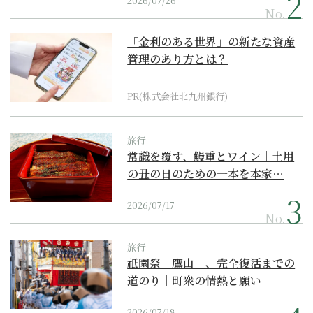
2026/07/26
No.
「金利のある世界」の新たな資産
管理のあり方とは？
PR(株式会社北九州銀行)
旅行
常識を覆す、鰻重とワイン｜土用
の丑の日のための一本を本家…
2026/07/17
No.
旅行
祇園祭「鷹山」、完全復活までの
道のり｜町衆の情熱と願い
2026/07/18