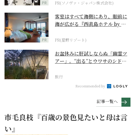
PR
PR(ソノヴァ・ジャパン株式会社)
客室はすべて海側にあり、眼前に
海が広がる『西表島ホテル by 星
野リゾート』
PR
PR(星野リゾート)
お盆休みに肝試しならぬ「幽霊ツ
アー」。“出る”とウワサのシドニ
ー・ロックス地区の...
旅行
Recommended by
記事一覧へ
市毛良枝『百歳の景色見たいと母は言
い』