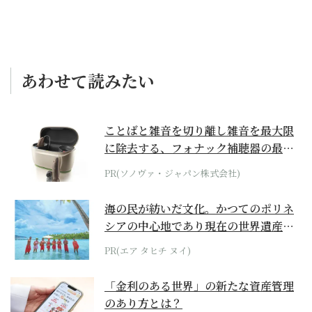
あわせて読みたい
ことばと雑音を切り離し雑音を最大限
に除去する、フォナック補聴器の最上
位モデル
PR(ソノヴァ・ジャパン株式会社)
海の民が紡いだ文化。かつてのポリネ
シアの中心地であり現在の世界遺産か
らみえてくる...
PR(エア タヒチ ヌイ)
「金利のある世界」の新たな資産管理
のあり方とは？