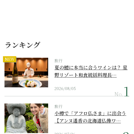
ランキング
NEW
旅行
夏の鱧に本当に合うワインは？ 星
野リゾート和食統括料理長…
2026/08/05
No.
旅行
小樽で「アフロ仏さま」に出会う
【アンヌ遙香の北海道仏像ワ…