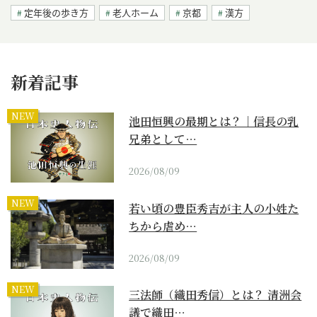
定年後の歩き方
老人ホーム
京都
漢方
新着記事
NEW
池田恒興の最期とは？｜信長の乳
兄弟として…
2026/08/09
NEW
若い頃の豊臣秀吉が主人の小姓た
ちから虐め…
2026/08/09
NEW
三法師（織田秀信）とは？ 清洲会
議で織田…