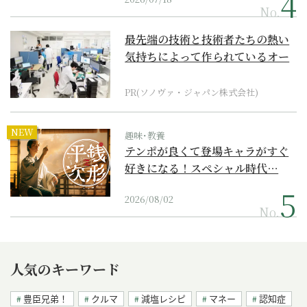
No.
最先端の技術と技術者たちの熱い
気持ちによって作られているオー
ダーメイド補聴器
PR(ソノヴァ・ジャパン株式会社)
NEW
趣味･教養
テンポが良くて登場キャラがすぐ
好きになる！スペシャル時代…
2026/08/02
No.
人気のキーワード
豊臣兄弟！
クルマ
減塩レシピ
マネー
認知症