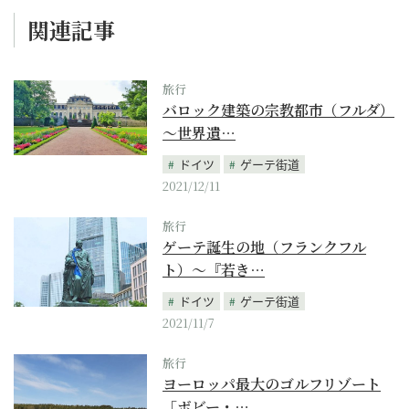
関連記事
旅行
バロック建築の宗教都市（フルダ）
～世界遺…
ドイツ
ゲーテ街道
2021/12/11
旅行
ゲーテ誕生の地（フランクフル
ト）～『若き…
ドイツ
ゲーテ街道
2021/11/7
旅行
ヨーロッパ最大のゴルフリゾート
「ボビー・…