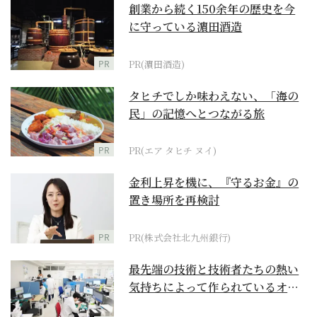
創業から続く150余年の歴史を今
に守っている濵田酒造
PR
PR(濵田酒造)
タヒチでしか味わえない、「海の
民」の記憶へとつながる旅
PR
PR(エア タヒチ ヌイ)
金利上昇を機に、『守るお金』の
置き場所を再検討
PR
PR(株式会社北九州銀行)
最先端の技術と技術者たちの熱い
気持ちによって作られているオー
ダーメイド補聴器