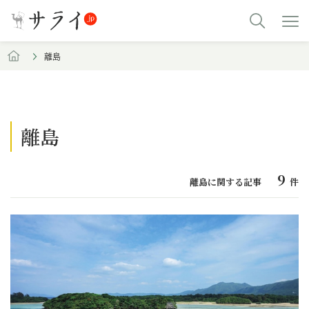
離島
離島
9
離島に関する記事
件