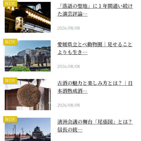
NEW
「落語の聖地」に１年間通い続け
た演芸評論…
2026/08/08
NEW
愛媛県立とべ動物園｜見せること
よりも生き…
2026/08/08
NEW
古酒の魅力と楽しみ方とは？｜日
本酒熟成酒…
2026/08/08
NEW
清洲会議の舞台「尾張国」とは？
信長の統…