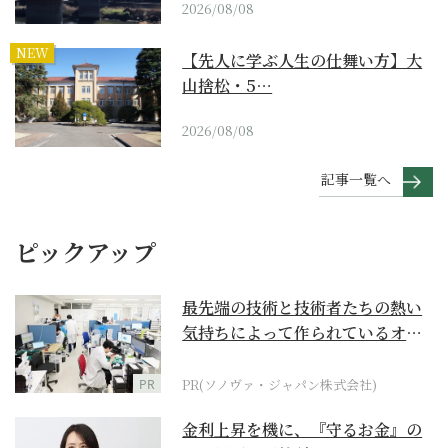
2026/08/08
NEW
【先人に学ぶ人生の仕舞い方】大
山捨松・5…
2026/08/08
記事一覧へ
ピックアップ
最先端の技術と技術者たちの熱い
気持ちによって作られているオー
ダーメイド補聴器
PR
PR(ソノヴァ・ジャパン株式会社)
金利上昇を機に、『守るお金』の