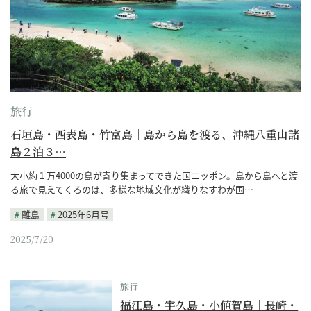
旅行
石垣島・西表島・竹富島｜島から島を渡る、沖縄八重山諸
島２泊３…
大小約１万4000の島が寄り集まってできた国ニッポン。島から島へと渡
る旅で見えてくるのは、多様な地域文化が織りなすわが国…
離島
2025年6月号
2025/7/20
旅行
福江島・宇久島・小値賀島｜長崎・