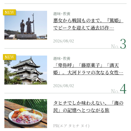
NEW
趣味･教養
悪女から戦国ものまで。『篤姫』
でピークを迎えて過去15作…
2026/08/02
No.
NEW
趣味･教養
「卑弥呼」「藤原薬子」「満天
姫」。大河ドラマの次なる女性…
2026/08/02
No.
タヒチでしか味わえない、「海の
民」の記憶へとつながる旅
PR(エア タヒチ ヌイ)