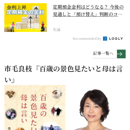
定期預金金利はどうなる？ 今後の
見通しと「預け替え」判断のコツ
【お金の学校】
生活
Recommended by
記事一覧へ
市毛良枝『百歳の景色見たいと母は言
い』