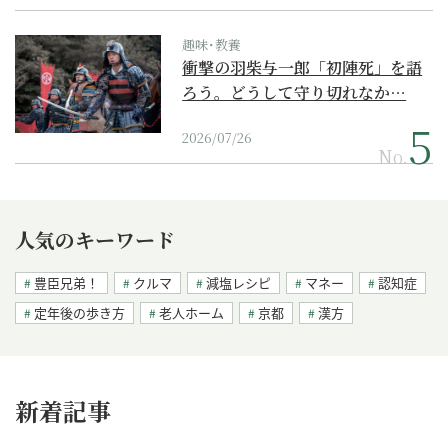
趣味･教養
衝撃の羽柴与一郎「初陣死」を語
ろう。どうして守り切れなか…
2026/07/26
No.
人気のキーワード
豊臣兄弟！
クルマ
減塩レシピ
マネー
認知症
定年後の歩き方
老人ホーム
京都
漢方
新着記事