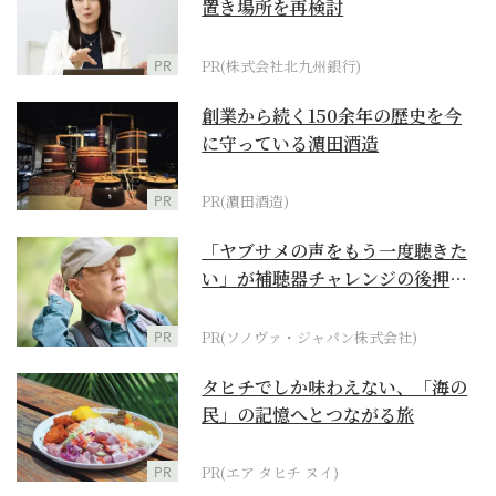
置き場所を再検討
PR
PR(株式会社北九州銀行)
創業から続く150余年の歴史を今
に守っている濵田酒造
PR
PR(濵田酒造)
「ヤブサメの声をもう一度聴きた
い」が補聴器チャレンジの後押し
に
PR
PR(ソノヴァ・ジャパン株式会社)
タヒチでしか味わえない、「海の
民」の記憶へとつながる旅
PR
PR(エア タヒチ ヌイ)