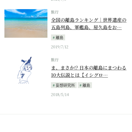
旅行
全国の離島ランキング｜世界遺産の
五島列島、軍艦島、屋久島をお…
離島
2019/7/12
旅行
ま、まさか!? 日本の離島にまつわる
10大伝説とは【イシグロ…
妄想研究所
離島
2018/5/14