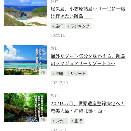
旅行
屋久島、小笠原諸島…「一生に一度
は行きたい離島」…
旅行
ランキング
2022/11/4
旅行
海外リゾート気分を味わえる、離島
のラグジュアリーリゾート 5…
PR
沖縄
リゾート
2021/7/10
旅行
2021年7月、世界遺産登録決定へ！
奄美大島・沖縄北部・西…
PR
ホテル
旅行
2021/7/3