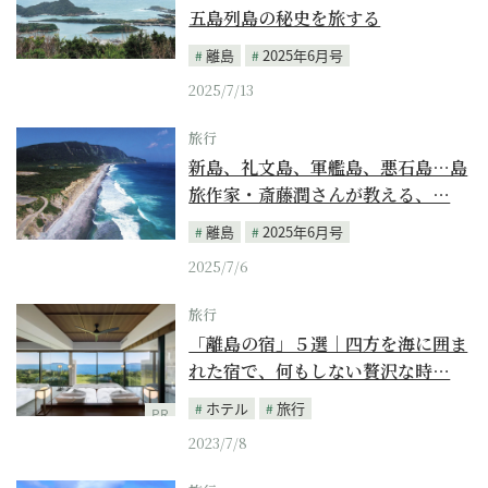
五島列島の秘史を旅する
離島
2025年6月号
2025/7/13
旅行
新島、礼文島、軍艦島、悪石島…島
旅作家・斎藤潤さんが教える、…
離島
2025年6月号
2025/7/6
旅行
「離島の宿」５選｜四方を海に囲ま
れた宿で、何もしない贅沢な時…
ホテル
旅行
PR
2023/7/8