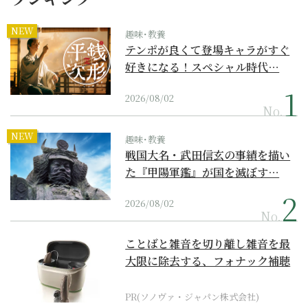
NEW
趣味･教養
テンポが良くて登場キャラがすぐ
好きになる！スペシャル時代…
2026/08/02
No.
NEW
趣味･教養
戦国大名・武田信玄の事績を描い
た『甲陽軍鑑』が国を滅ぼす…
2026/08/02
No.
ことばと雑音を切り離し雑音を最
大限に除去する、フォナック補聴
器の最上位モデル
PR(ソノヴァ・ジャパン株式会社)