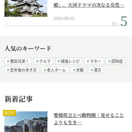
姫」。大河ドラマの次なる女性…
2026/08/02
No.
人気のキーワード
豊臣兄弟！
クルマ
減塩レシピ
マネー
認知症
定年後の歩き方
老人ホーム
京都
漢方
新着記事
NEW
愛媛県立とべ動物園｜見せること
よりも生き…