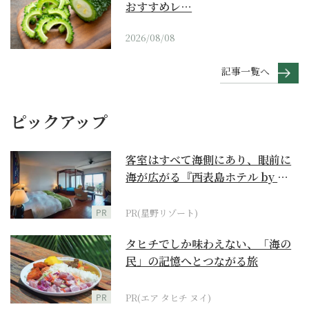
おすすめレ…
2026/08/08
記事一覧へ
ピックアップ
客室はすべて海側にあり、眼前に
海が広がる『西表島ホテル by 星
野リゾート』
PR
PR(星野リゾート)
タヒチでしか味わえない、「海の
民」の記憶へとつながる旅
PR
PR(エア タヒチ ヌイ)