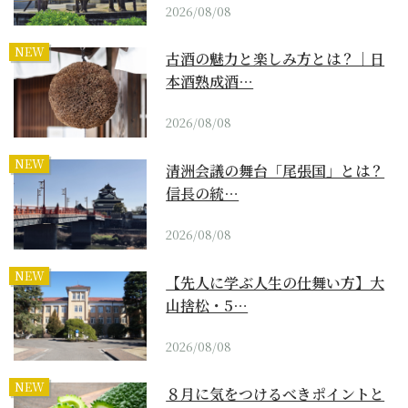
2026/08/08
NEW
古酒の魅力と楽しみ方とは？｜日
本酒熟成酒…
2026/08/08
NEW
清洲会議の舞台「尾張国」とは？
信長の統…
2026/08/08
NEW
【先人に学ぶ人生の仕舞い方】大
山捨松・5…
2026/08/08
NEW
８月に気をつけるべきポイントと