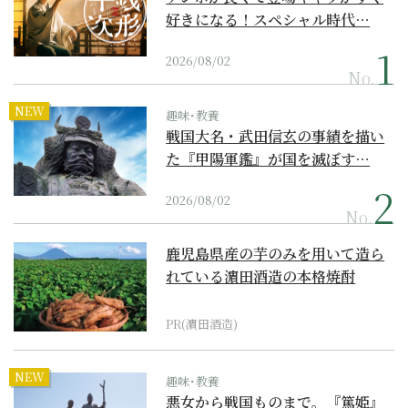
好きになる！スペシャル時代…
2026/08/02
No.
NEW
趣味･教養
戦国大名・武田信玄の事績を描い
た『甲陽軍鑑』が国を滅ぼす…
2026/08/02
No.
鹿児島県産の芋のみを用いて造ら
れている濵田酒造の本格焼酎
PR(濵田酒造)
NEW
趣味･教養
悪女から戦国ものまで。『篤姫』