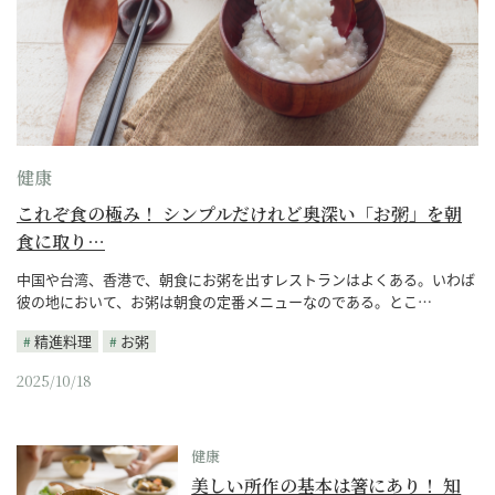
健康
これぞ食の極み！ シンプルだけれど奥深い「お粥」を朝
食に取り…
中国や台湾、香港で、朝食にお粥を出すレストランはよくある。いわば
彼の地において、お粥は朝食の定番メニューなのである。とこ…
精進料理
お粥
2025/10/18
健康
美しい所作の基本は箸にあり！ 知