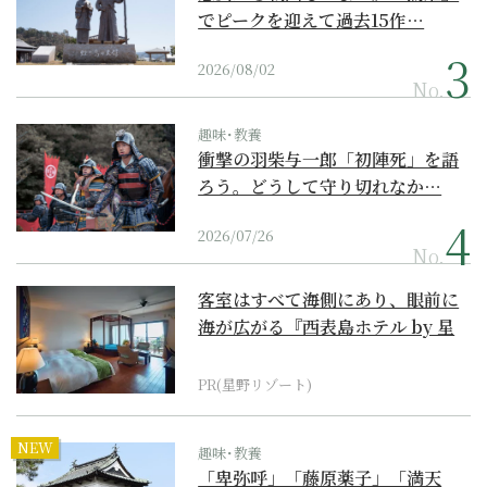
でピークを迎えて過去15作…
2026/08/02
No.
趣味･教養
衝撃の羽柴与一郎「初陣死」を語
ろう。どうして守り切れなか…
2026/07/26
No.
客室はすべて海側にあり、眼前に
海が広がる『西表島ホテル by 星
野リゾート』
PR(星野リゾート)
NEW
趣味･教養
「卑弥呼」「藤原薬子」「満天