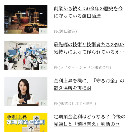
創業から続く150余年の歴史を今
に守っている濵田酒造
PR
PR(濵田酒造)
最先端の技術と技術者たちの熱い
気持ちによって作られているオー
ダーメイド補聴器
PR
PR(ソノヴァ・ジャパン株式会社)
金利上昇を機に、『守るお金』の
置き場所を再検討
PR
PR(株式会社北九州銀行)
定期預金金利はどうなる？ 今後の
見通しと「預け替え」判断のコツ
【お金の学校】