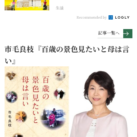
生活
Recommended by
記事一覧へ
市毛良枝『百歳の景色見たいと母は言
い』