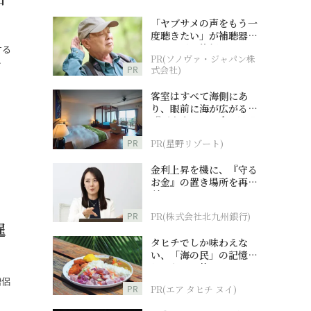
「ヤブサメの声をもう一
度聴きたい」が補聴器チ
ャレンジの後押しに
する
PR(ソノヴァ・ジャパン株
…
PR
式会社)
客室はすべて海側にあ
り、眼前に海が広がる
『西表島ホテル by 星野
リゾート』
PR
PR(星野リゾート)
金利上昇を機に、『守る
お金』の置き場所を再検
討
PR
PR(株式会社北九州銀行)
暹
タヒチでしか味わえな
い、「海の民」の記憶へ
とつながる旅
僧侶
PR
PR(エア タヒチ ヌイ)
…