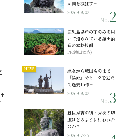
が国を滅ぼす…
2026/08/02
No.
鹿児島県産の芋のみを用
いて造られている濵田酒
造の本格焼酎
PR(濵田酒造)
NEW
に
悪女から戦国ものまで。
『篤姫』でピークを迎え
て過去15作…
2026/08/02
。生
No.
…
豊臣秀吉の甥・秀次の切
腹はどのように行われた
のか？
2026/07/26