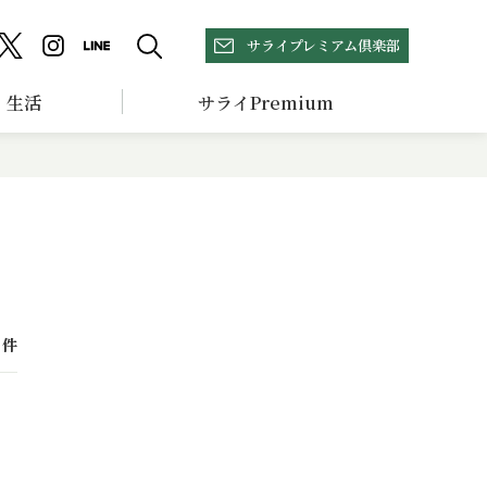
サライプレミアム倶楽部
生活
サライPremium
件