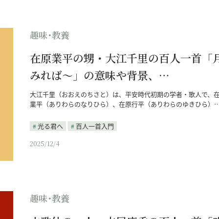
趣味･教養
在原業平の甥・大江千里の百人一首「
みれば～」の意味や背景、…
大江千里（おおえのちさと）は、平安時代初期の学者・歌人で、
業平（ありわらのなりひら）、在原行平（ありわらのゆきひら）
光る君へ
百人一首入門
2025/12/4
趣味･教養