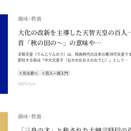
趣味･教養
大化の改新を主導した天智天皇の百人
首「秋の田の～」の意味や…
天智天皇（てんじてんのう）は、飛鳥時代の日本の第38代天皇で
即位する前は「中大兄皇子（なかのおおえのおうじ）」として…
光る君へ
百人一首入門
2025/11/6
趣味･教養
「三舟の才」と称された大納言経信の