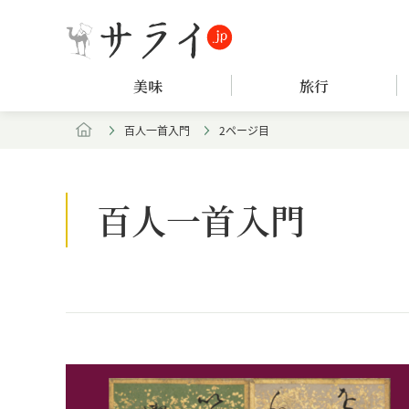
美味
旅行
百人一首入門
2ページ目
百人一首入門