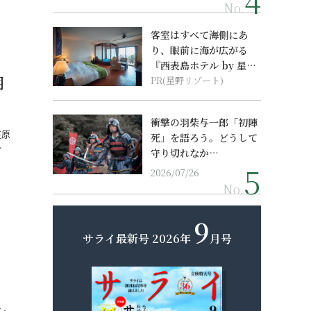
No.
客室はすべて海側にあ
り、眼前に海が広がる
『西表島ホテル by 星野
月
リゾート』
PR(星野リゾート)
衝撃の羽柴与一郎「初陣
在原
死」を語ろう。どうして
…
守り切れなか…
2026/07/26
No.
9
サライ最新号
2026年
月号