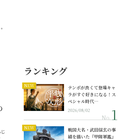
」
）。
…
ランキング
NEW
テンポが良くて登場キャ
ラがすぐ好きになる！ス
ペシャル時代…
の
2026/08/02
No.
NEW
戦国大名・武田信玄の事
ふじ
績を描いた『甲陽軍鑑』
…