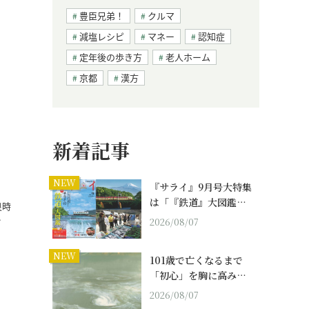
豊臣兄弟！
クルマ
減塩レシピ
マネー
認知症
定年後の歩き方
老人ホーム
京都
漢方
新着記事
」
NEW
『サライ』9月号大特集
は「『鉄道』大図鑑…
良時
…
2026/08/07
NEW
101歳で亡くなるまで
「初心」を胸に高み…
2026/08/07