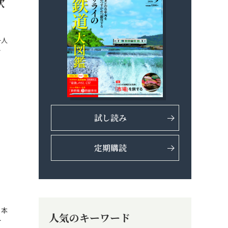
吹
一人
…
試し読み
定期購読
。本
人気のキーワード
…