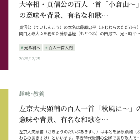
大宰相・貞信公の百人一首「小倉山～
の意味や背景、有名な和歌…
貞信公（ていしんこう）の本名は藤原忠平（ふじわらのただひら
関白太政大臣を務めた藤原基経（もとつね）の四男で、兄・時平
光る君へ
百人一首入門
2025/12/25
趣味･教養
左京大夫顕輔の百人一首「秋風に～」
意味や背景、有名な和歌を…
左京大夫顕輔（さきょうのだいぶあきすけ）は本名を藤原顕輔（
わらのあきすけ）といいます。平安時代後期の公卿であり歌人で