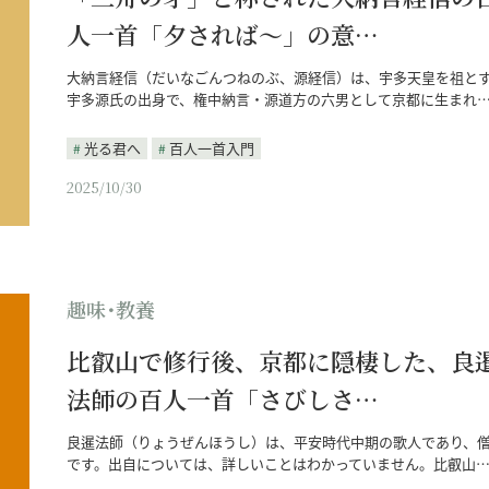
人一首「夕されば～」の意…
大納言経信（だいなごんつねのぶ、源経信）は、宇多天皇を祖と
宇多源氏の出身で、権中納言・源道方の六男として京都に生まれ
光る君へ
百人一首入門
2025/10/30
趣味･教養
比叡山で修行後、京都に隠棲した、良
法師の百人一首「さびしさ…
良暹法師（りょうぜんほうし）は、平安時代中期の歌人であり、
です。出自については、詳しいことはわかっていません。比叡山