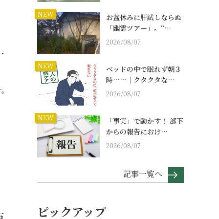
NEW
お盆休みに肝試しならぬ
「幽霊ツアー」。“…
2026/08/07
一
NEW
ベッドの中で眠れず朝３
時……｜クタクタな…
す。
2026/08/07
NEW
「事実」で動かす！ 部下
からの報告におけ…
2026/08/07
記事一覧へ
ピックアップ
百