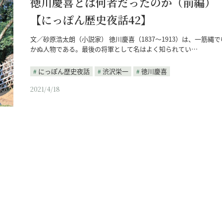
徳川慶喜とは何者だったのか（前編）
【にっぽん歴史夜話42】
文／砂原浩太朗（小説家） 徳川慶喜（1837～1913）は、一筋縄で
かぬ人物である。最後の将軍として名はよく知られてい…
にっぽん歴史夜話
渋沢栄一
徳川慶喜
2021/4/18