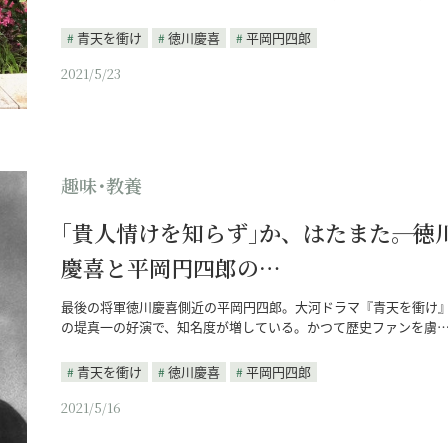
青天を衝け
徳川慶喜
平岡円四郎
2021/5/23
趣味･教養
｢貴人情けを知らず｣か、はたまた――。徳
慶喜と平岡円四郎の…
最後の将軍徳川慶喜側近の平岡円四郎。大河ドラマ『青天を衝け
の堤真一の好演で、知名度が増している。かつて歴史ファンを虜
青天を衝け
徳川慶喜
平岡円四郎
2021/5/16