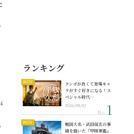
た
ン
ランキング
NEW
テンポが良くて登場キャ
ラがすぐ好きになる！ス
ペシャル時代…
が
2026/08/02
No.
NEW
戦国大名・武田信玄の事
る
績を描いた『甲陽軍鑑』
…