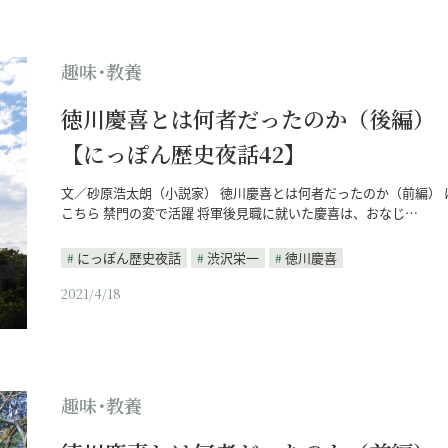
趣味･教養
徳川慶喜とは何者だったのか（後編）
【にっぽん歴史夜話42】
文／砂原浩太朗（小説家） 徳川慶喜とは何者だったのか（前編） 
こちら 禁門の変で活躍 将軍後見職に就いた慶喜は、おなじ…
にっぽん歴史夜話
渋沢栄一
徳川慶喜
2021/4/18
趣味･教養