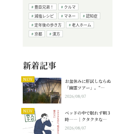
豊臣兄弟！
クルマ
減塩レシピ
マネー
認知症
定年後の歩き方
老人ホーム
京都
漢方
新着記事
NEW
お盆休みに肝試しならぬ
「幽霊ツアー」。“…
2026/08/07
NEW
ベッドの中で眠れず朝３
時……｜クタクタな…
2026/08/07