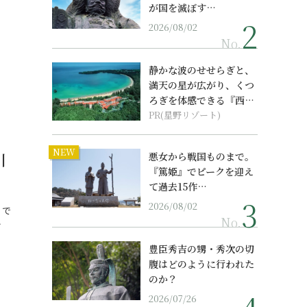
が国を滅ぼす…
2026/08/02
No.
静かな波のせせらぎと、
満天の星が広がり、くつ
ろぎを体感できる『西表
島ホテル by...
PR(星野リゾート)
NEW
川
悪女から戦国ものまで。
『篤姫』でピークを迎え
て過去15作…
2026/08/02
』で
No.
…
豊臣秀吉の甥・秀次の切
腹はどのように行われた
のか？
2026/07/26