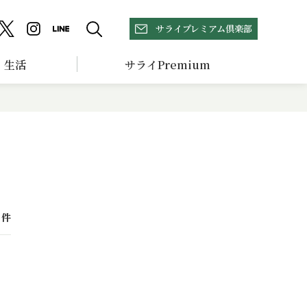
サライプレミアム倶楽部
生活
サライPremium
件