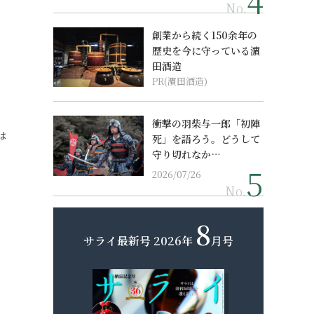
No.
創業から続く150余年の
歴史を今に守っている濵
田酒造
PR(濵田酒造)
衝撃の羽柴与一郎「初陣
は
死」を語ろう。どうして
守り切れなか…
2026/07/26
No.
8
サライ最新号
2026年
月号