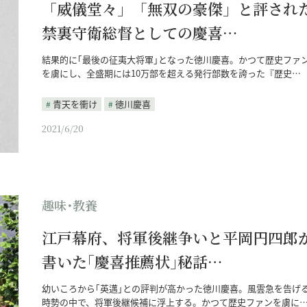
「威儀堂々」「無双の豪傑」と評され
禁裏守衛総督としての慶喜…
結果的に｢最後の征夷大将軍｣となった徳川慶喜。かつて歴史ファ
を虜にし、全盛期には10万部を超える発行部数を誇った『歴史…
青天を衝け
徳川慶喜
2021/6/20
趣味･教養
江戸幕府、将軍後継争いと平岡円四郎
書いた｢慶喜推薦状｣秘話…
幼いころから｢英邁｣との評判が高かった徳川慶喜。風雲急を告げ
時勢の中で、将軍後継候補に浮上する。かつて歴史ファンを虜に