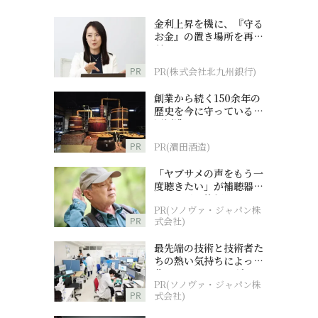
金利上昇を機に、『守る
お金』の置き場所を再検
討
PR
PR(株式会社北九州銀行)
創業から続く150余年の
歴史を今に守っている濵
田酒造
PR
PR(濵田酒造)
「ヤブサメの声をもう一
度聴きたい」が補聴器チ
ャレンジの後押しに
PR(ソノヴァ・ジャパン株
PR
式会社)
最先端の技術と技術者た
ちの熱い気持ちによって
作られているオーダーメ
PR(ソノヴァ・ジャパン株
イド補聴器
PR
式会社)