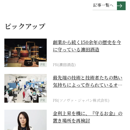
記事一覧へ
ピックアップ
創業から続く150余年の歴史を今
に守っている濵田酒造
PR
PR(濵田酒造)
最先端の技術と技術者たちの熱い
気持ちによって作られているオー
ダーメイド補聴器
PR
PR(ソノヴァ・ジャパン株式会社)
金利上昇を機に、『守るお金』の
置き場所を再検討