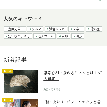
人気のキーワード
豊臣兄弟！
クルマ
減塩レシピ
マネー
認知症
定年後の歩き方
老人ホーム
京都
漢方
新着記事
NEW
思考をAIに委ねるリスクとは？AI
の回答…
2026/08/10
NEW
“聴こえにくい”シーンでサッと着