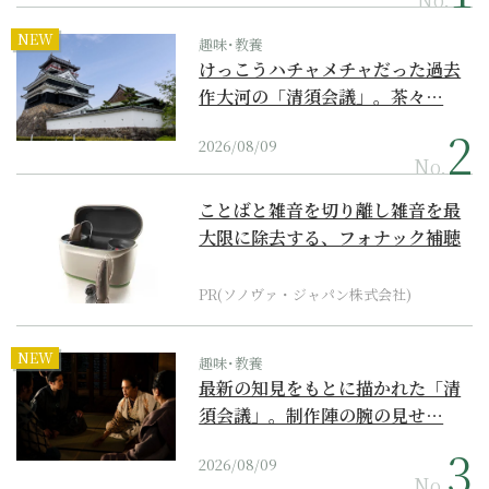
NEW
趣味･教養
けっこうハチャメチャだった過去
作大河の「清須会議」。茶々…
2026/08/09
No.
ことばと雑音を切り離し雑音を最
大限に除去する、フォナック補聴
器の最上位モデル
PR(ソノヴァ・ジャパン株式会社)
NEW
趣味･教養
最新の知見をもとに描かれた「清
須会議」。制作陣の腕の見せ…
2026/08/09
No.