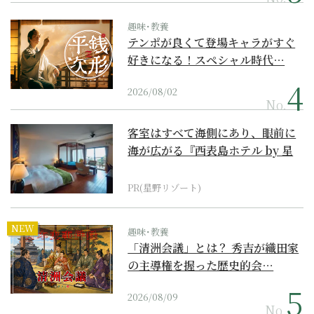
趣味･教養
テンポが良くて登場キャラがすぐ
好きになる！スペシャル時代…
2026/08/02
No.
客室はすべて海側にあり、眼前に
海が広がる『西表島ホテル by 星
野リゾート』
PR(星野リゾート)
NEW
趣味･教養
「清洲会議」とは？ 秀吉が織田家
の主導権を握った歴史的会…
2026/08/09
No.