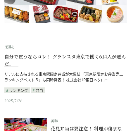
美味
自分で買うならコレ！ グランスタ東京で働く614人が選ん
だ、…
リアルに支持される東京駅限定弁当が大集結 「東京駅限定お弁当売上
ランキングベスト５」も同時発表！ 株式会社JR東日本クロ…
ランキング
弁当
2025/7/26
美味
花見弁当は要注意！ 料理が傷まな