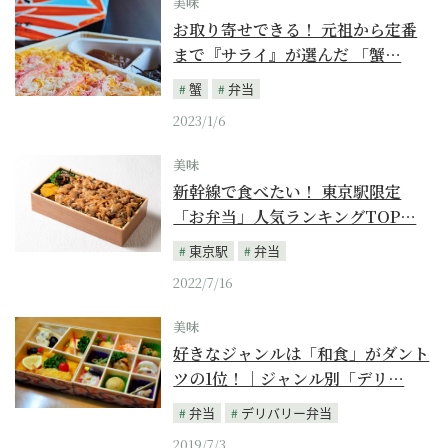
美味
お取り寄せできる！ 元祖から定番
まで『サライ』が選んだ 「蟹…
蟹
弁当
2023/1/6
美味
新幹線で食べたい！ 東京駅限定
「お弁当」人気ランキングTOP…
東京駅
弁当
2022/7/16
美味
好きなジャンルは「和食」がダント
ツの1位！｜ジャンル別「デリ…
弁当
デリバリー弁当
2019/7/3