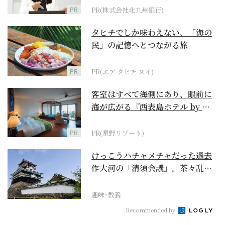
PR
PR(株式会社北九州銀行)
タヒチでしか味わえない、「海の
民」の記憶へとつながる旅
PR
PR(エア タヒチ ヌイ)
客室はすべて海側にあり、眼前に
海が広がる『西表島ホテル by 星
野リゾート』
PR
PR(星野リゾート)
けっこうハチャメチャだった過去
作大河の「清須会議」。茶々乱
入、お市が三法師と登場...
趣味･教養
Recommended by