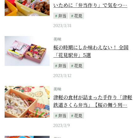
いために「弁当作り」で気をつ…
弁当
花見
2023/3/31
美味
桜の時期にしか味わえない！ 全国
「花見駅弁」5選
弁当
花見
2023/3/12
美味
津軽の食材が詰まった手作り「津軽
鉄道さくら弁当」【桜の舞う列…
弁当
花見
2023/3/9