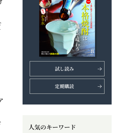
け
で
…
試し読み
定期購読
ア
で
人気のキーワード