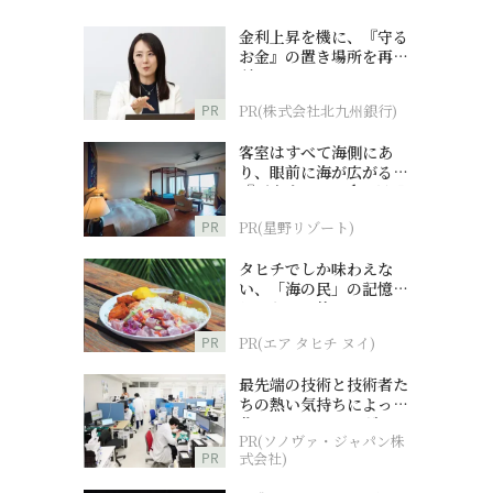
金利上昇を機に、『守る
お金』の置き場所を再検
討
PR
PR(株式会社北九州銀行)
客室はすべて海側にあ
り、眼前に海が広がる
『西表島ホテル by 星野
リゾート』
PR
PR(星野リゾート)
タヒチでしか味わえな
い、「海の民」の記憶へ
とつながる旅
PR
PR(エア タヒチ ヌイ)
最先端の技術と技術者た
ちの熱い気持ちによって
作られているオーダーメ
PR(ソノヴァ・ジャパン株
イド補聴器
PR
式会社)