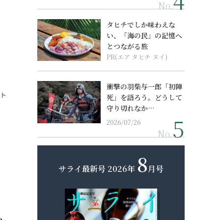
No.
タヒチでしか味わえな
い、「海の民」の記憶へ
とつながる旅
PR(エア タヒチ ヌイ)
衝撃の羽柴与一郎「初陣
スト
死」を語ろう。どうして
守り切れなか…
2026/07/26
No.
8
サライ最新号
2026年
月号