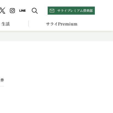
サライプレミアム倶楽部
生活
サライPremium
件