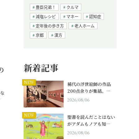
豊臣兄弟！
クルマ
減塩レシピ
マネー
認知症
定年後の歩き方
老人ホーム
京都
漢方
新着記事
の
NEW
稀代の浮世絵師の作品
200点余りが集結。…
かな
…
2026/08/06
NEW
聖書を読んだことはない
がアダムもノアも知…
2026/08/06