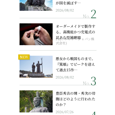
が国を滅ぼす…
2026/08/02
No.
オーダーメイドで製作す
る、高機能かつ充電式の
耳あな型補聴器
PR(ソノヴァ・ジャパン株
式会社)
NEW
く
悪女から戦国ものまで。
『篤姫』でピークを迎え
て過去15作…
2026/08/02
No.
豊臣秀吉の甥・秀次の切
腹はどのように行われた
のか？
2026/07/26