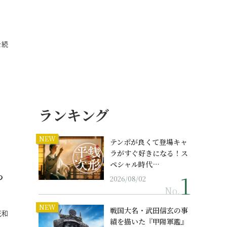
を続
ランキング
NEW
テンポが良くて登場キャ
ラがすぐ好きになる！ス
ペシャル時代…
っ
2026/08/02
No.
NEW
戦国大名・武田信玄の事
花和
績を描いた『甲陽軍鑑』