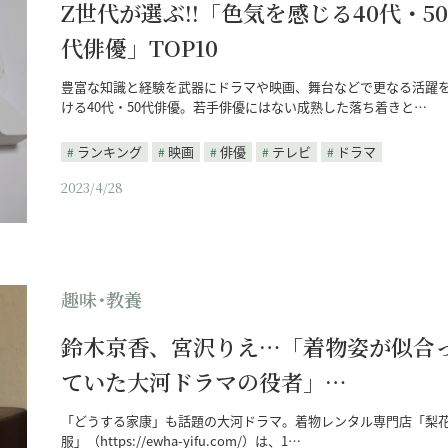
Z世代が選ぶ!!「色気を感じる40代・50
代俳優」TOP10
豊富な知識と経験を武器にドラマや映画、舞台などで更なる活躍
ける40代・50代俳優。若手俳優にはない成熟した落ち着きと…
ランキング
映画
俳優
テレビ
ドラマ
2023/4/28
趣味･教養
鈴木京香、宮沢りえ…「着物姿が似合
ていた大河ドラマの役者」…
「どうする家康」も話題の大河ドラマ。着物レンタル専門店「梨
服」（https://ewha-yifu.com/）は、1…