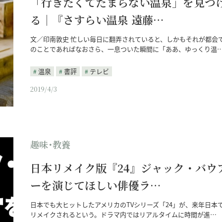
「行きたくてたまらない温泉」を見つ
る｜『さすらい温泉 遠藤…
文／印南敦史 忙しい毎日に翻弄されていると、しかもそれが都会
のことであればなおさら、一息ついた瞬間に「ああ、ゆっくり温
温泉
書評
テレビ
2019/4/3
趣味･教養
日本リメイク版『24』ジャック・バウ
ーを演じてほしい俳優ラ…
日本でも大ヒットしたアメリカのTVシリーズ「24」が、来年日本
リメイクされるという。ドラマ内ではリアルタイムに時間が進…