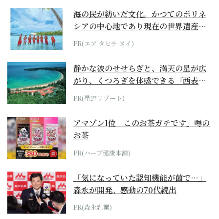
海の民が紡いだ文化。かつてのポリネ
シアの中心地であり現在の世界遺産か
らみえてくる...
PR(エア タヒチ ヌイ)
静かな波のせせらぎと、満天の星が広
がり、くつろぎを体感できる『西表島
ホテル by...
PR(星野リゾート)
アマゾン1位「このお茶ガチです」噂の
お茶
PR(ハーブ健康本舗)
「気になっていた認知機能が菌で…」
森永が開発。感動の70代続出
PR(森永乳業)