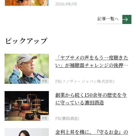
2026/08/05
記事一覧へ
ピックアップ
「ヤブサメの声をもう一度聴きた
い」が補聴器チャレンジの後押し
に
PR
PR(ソノヴァ・ジャパン株式会社)
創業から続く150余年の歴史を今
に守っている濵田酒造
PR
PR(濵田酒造)
金利上昇を機に、『守るお金』の