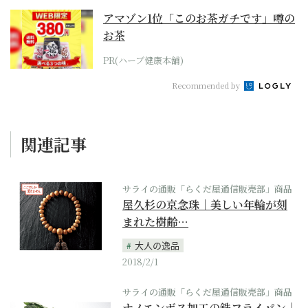
アマゾン1位「このお茶ガチです」噂の
お茶
PR(ハーブ健康本舗)
Recommended by
関連記事
サライの通販「らくだ屋通信販売部」商品
屋久杉の京念珠｜美しい年輪が刻
まれた樹齢…
大人の逸品
2018/2/1
サライの通販「らくだ屋通信販売部」商品
ナノエンボス加工の鉄フライパン｜