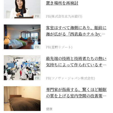
置き場所を再検討
PR
PR(株式会社北九州銀行)
客室はすべて海側にあり、眼前に
海が広がる『西表島ホテル by 星
野リゾート』
PR
PR(星野リゾート)
最先端の技術と技術者たちの熱い
気持ちによって作られているオー
ダーメイド補聴器
PR
PR(ソノヴァ・ジャパン株式会社)
専門家が指南する、驚くほど睡眠
の質を上げる室内空間の改善策と
は
健康