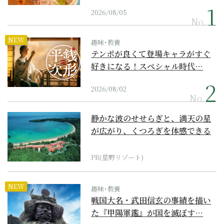
2026/08/05
No.
NEW
趣味･教養
テンポが良くて登場キャラがすぐ
好きになる！スペシャル時代…
2026/08/02
No.
静かな波のせせらぎと、満天の星
が広がり、くつろぎを体感できる
『西表島ホテル by...
PR(星野リゾート)
NEW
趣味･教養
戦国大名・武田信玄の事績を描い
た『甲陽軍鑑』が国を滅ぼす…