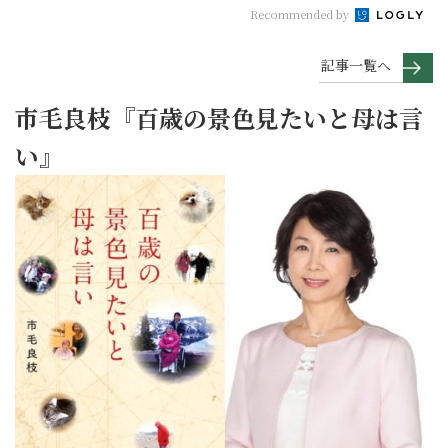
Recommended by
記事一覧へ
市毛良枝『百歳の景色見たいと母は言
い』