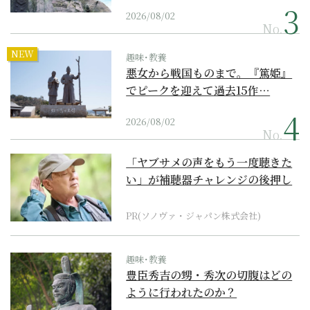
2026/08/02
No.
NEW
趣味･教養
悪女から戦国ものまで。『篤姫』
でピークを迎えて過去15作…
2026/08/02
No.
「ヤブサメの声をもう一度聴きた
い」が補聴器チャレンジの後押し
に
PR(ソノヴァ・ジャパン株式会社)
趣味･教養
豊臣秀吉の甥・秀次の切腹はどの
ように行われたのか？