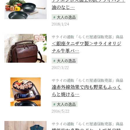
油のなじ…
大人の逸品
2018/1/24
サライの通販「らくだ屋通信販売部」商品
＜銀座タニザワ製＞サライオリジ
ナル牛革バ…
大人の逸品
2017/3/22
サライの通販「らくだ屋通信販売部」商品
遠赤外線効果で肉も野菜もふっく
らと焼ける…
大人の逸品
2016/5/22
サライの通販「らくだ屋通信販売部」商品