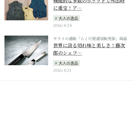
機能的な多数のポケットで外出時
に重宝！ア…
大人の逸品
2016/4/24
サライの通販「らくだ屋通信販売部」商品
世界に誇る切れ味と美しさ！藤次
郎のシェフ…
大人の逸品
2016/4/21