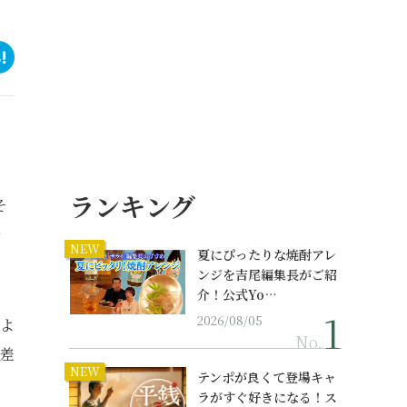
ランキング
そ
を
NEW
夏にぴったりな焼酎アレ
ンジを吉尾編集長がご紹
介！公式Yo…
2026/08/05
どよ
No.
を差
NEW
テンポが良くて登場キャ
ラがすぐ好きになる！ス