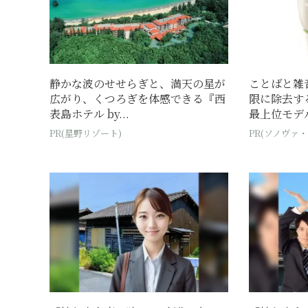
静かな波のせせらぎと、満天の星が
ことばと雑
広がり、くつろぎを体感できる『西
限に除去す
表島ホテル by...
最上位モデ
PR(星野リゾート)
PR(ソノヴァ