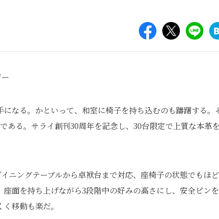
手になる。かといって、和室に椅子を持ち込むのも躊躇する。
である。サライ創刊30周年を記念し、30台限定で上質な本革
き、ダイニングテーブルから卓袱台まで対応、座椅子の状態でもほ
、座面を持ち上げながら3段階中の好みの高さにし、安全ピン
くく移動も楽だ。