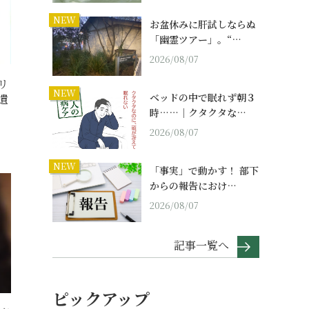
NEW
お盆休みに肝試しならぬ
「幽霊ツアー」。“…
2026/08/07
リ
NEW
ベッドの中で眠れず朝３
遺
時……｜クタクタな…
2026/08/07
NEW
「事実」で動かす！ 部下
からの報告におけ…
2026/08/07
記事一覧へ
ピックアップ