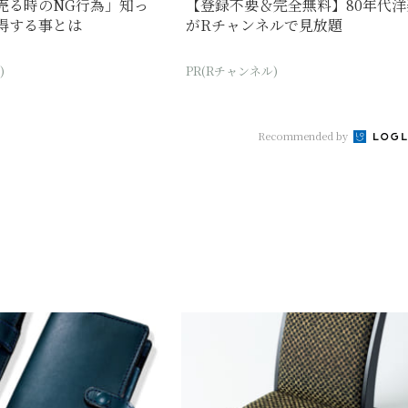
売る時のNG行為」知っ
【登録不要＆完全無料】80年代洋
得する事とは
がRチャンネルで見放題
)
PR(Rチャンネル)
Recommended by