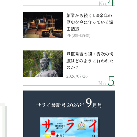
No.
創業から続く150余年の
歴史を今に守っている濵
田酒造
PR(濵田酒造)
豊臣秀吉の甥・秀次の切
腹はどのように行われた
のか？
2026/07/26
No.
9
サライ最新号
2026年
月号