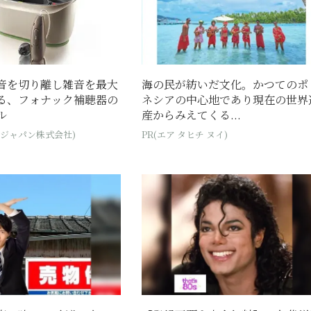
音を切り離し雑音を最大
海の民が紡いだ文化。かつてのポ
る、フォナック補聴器の
ネシアの中心地であり現在の世界
ル
産からみえてくる...
・ジャパン株式会社)
PR(エア タヒチ ヌイ)