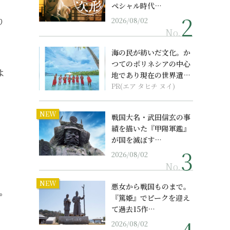
ペシャル時代…
り
2026/08/02
No.
海の民が紡いだ文化。か
つてのポリネシアの中心
よ
地であり現在の世界遺産
からみえてくる...
PR(エア タヒチ ヌイ)
NEW
戦国大名・武田信玄の事
績を描いた『甲陽軍鑑』
が国を滅ぼす…
2026/08/02
No.
NEW
悪女から戦国ものまで。
。
『篤姫』でピークを迎え
て過去15作…
2026/08/02