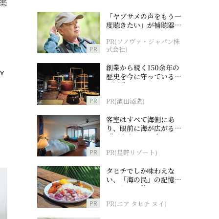
楽
「ヤブサメの声をもう一
度聴きたい」が補聴器チ
ャレンジの後押しに
PR(ソノヴァ・ジャパン株
PR
式会社)
創業から続く150余年の
歴史を今に守っている濵
田酒造
PR
PR(濵田酒造)
客室はすべて海側にあ
り、眼前に海が広がる
『西表島ホテル by 星野
リゾート』
PR
PR(星野リゾート)
タヒチでしか味わえな
い、「海の民」の記憶へ
とつながる旅
PR
PR(エア タヒチ ヌイ)