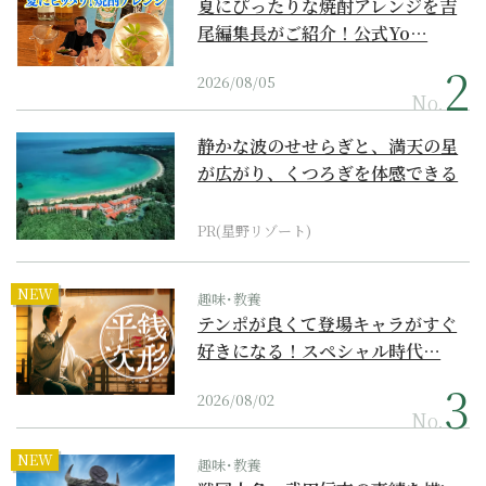
夏にぴったりな焼酎アレンジを吉
尾編集長がご紹介！公式Yo…
2026/08/05
No.
静かな波のせせらぎと、満天の星
が広がり、くつろぎを体感できる
『西表島ホテル by...
PR(星野リゾート)
NEW
趣味･教養
テンポが良くて登場キャラがすぐ
好きになる！スペシャル時代…
2026/08/02
No.
NEW
趣味･教養