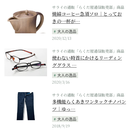
サライの通販「らくだ屋通信販売部」商品
焼締コーヒー急須ソロ｜とってお
きの一杯が…
大人の逸品
2020/12/13
サライの通販「らくだ屋通信販売部」商品
使わない時首にかけるリーディン
ググラス …
大人の逸品
2020/3/16
サライの通販「らくだ屋通信販売部」商品
多機能らくあきワンタックチノパン
ツ｜ゆっ…
大人の逸品
2018/9/19