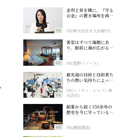
金利上昇を機に、『守る
お金』の置き場所を再検
討
PR
PR(株式会社北九州銀行)
客室はすべて海側にあ
り、眼前に海が広がる
『西表島ホテル by 星野
リゾート』
PR
PR(星野リゾート)
最先端の技術と技術者た
ちの熱い気持ちによって
作られているオーダーメ
ッ
PR(ソノヴァ・ジャパン株
イド補聴器
PR
式会社)
創業から続く150余年の
歴史を今に守っている濵
田酒造
PR
PR(濵田酒造)