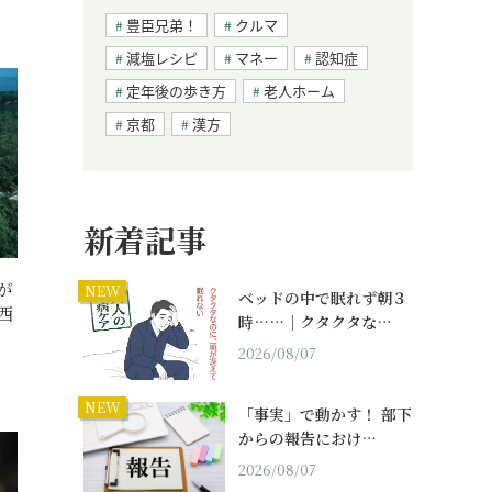
豊臣兄弟！
クルマ
減塩レシピ
マネー
認知症
定年後の歩き方
老人ホーム
京都
漢方
新着記事
が
NEW
ベッドの中で眠れず朝３
西
時……｜クタクタな…
2026/08/07
NEW
「事実」で動かす！ 部下
からの報告におけ…
2026/08/07