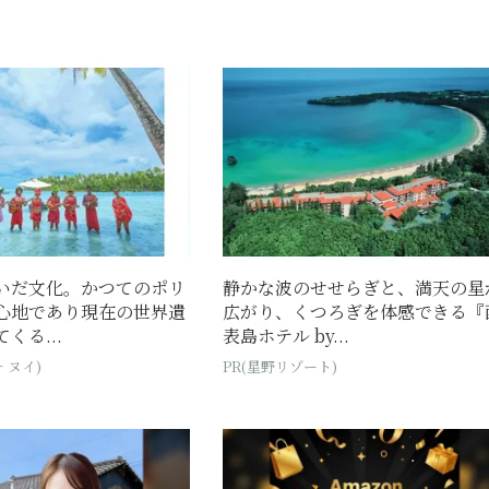
いだ文化。かつてのポリ
静かな波のせせらぎと、満天の星
心地であり現在の世界遺
広がり、くつろぎを体感できる『
くる...
表島ホテル by...
 ヌイ)
PR(星野リゾート)