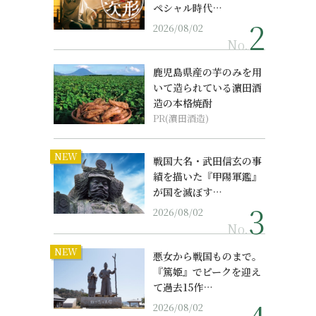
ペシャル時代…
2026/08/02
No.
鹿児島県産の芋のみを用
いて造られている濵田酒
造の本格焼酎
PR(濵田酒造)
NEW
戦国大名・武田信玄の事
績を描いた『甲陽軍鑑』
が国を滅ぼす…
2026/08/02
No.
NEW
悪女から戦国ものまで。
『篤姫』でピークを迎え
て過去15作…
2026/08/02