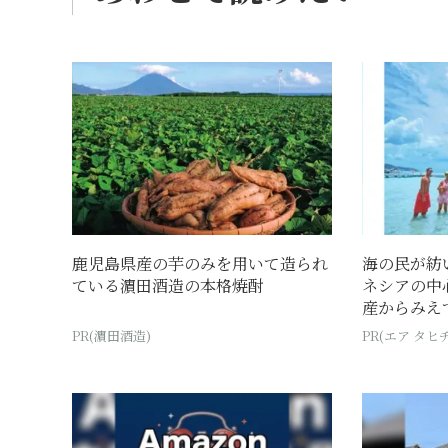
鹿児島県産の芋のみを用いて造られ
海の民が紡
ている濵田酒造の本格焼酎
ネシアの中
産からみえて
PR(濵田酒造)
PR(エア タヒチ