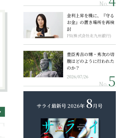
No.
金利上昇を機に、『守る
お金』の置き場所を再検
討
PR(株式会社北九州銀行)
豊臣秀吉の甥・秀次の切
腹はどのように行われた
のか？
2026/07/26
No.
8
サライ最新号
2026年
月号