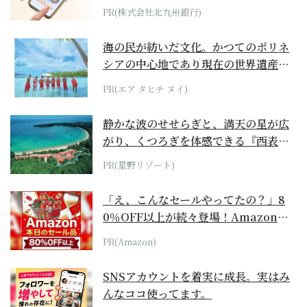
PR(株式会社北九州銀行)
海の民が紡いだ文化。かつてのポリネ
シアの中心地であり現在の世界遺産か
らみえてくる...
PR(エア タヒチ ヌイ)
静かな波のせせらぎと、満天の星が広
がり、くつろぎを体感できる『西表島
ホテル by...
PR(星野リゾート)
「え、こんなセールやってたの？」8
0％OFF以上が続々登場！Amazonの
本気が...
PR(Amazon)
SNSアカウントを着実に成長。実はみ
んなココ使ってます。