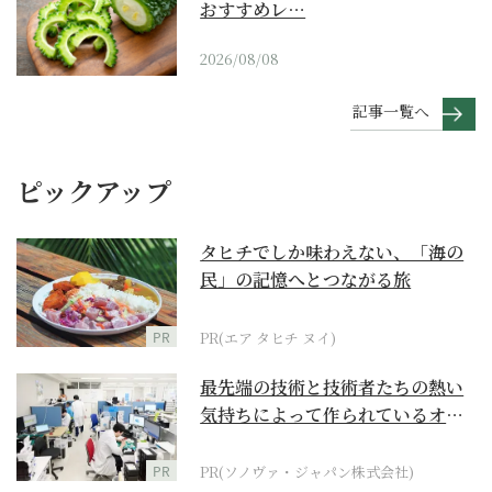
おすすめレ…
2026/08/08
記事一覧へ
ピックアップ
タヒチでしか味わえない、「海の
民」の記憶へとつながる旅
PR
PR(エア タヒチ ヌイ)
最先端の技術と技術者たちの熱い
気持ちによって作られているオー
ダーメイド補聴器
PR
PR(ソノヴァ・ジャパン株式会社)