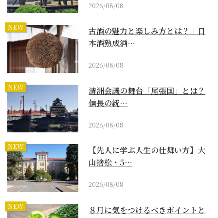
2026/08/08
NEW
古酒の魅力と楽しみ方とは？｜日
本酒熟成酒…
2026/08/08
NEW
清洲会議の舞台「尾張国」とは？
信長の統…
2026/08/08
NEW
【先人に学ぶ人生の仕舞い方】大
山捨松・5…
2026/08/08
NEW
８月に気をつけるべきポイントと