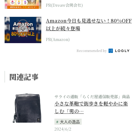
PR(Dreaw合同会社)
Amazon今日も見逃せない！80%OFF
以上が続々登場
PR(Amazon)
Recommended by
関連記事
サライの通販「らくだ屋通信販売部」商品
小さな革鞄で街歩きを軽やかに楽
しむ「男の…
大人の逸品
2024/6/2