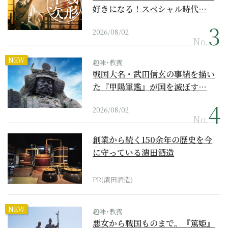
好きになる！スペシャル時代…
2026/08/02
No.
NEW
趣味･教養
戦国大名・武田信玄の事績を描い
た『甲陽軍鑑』が国を滅ぼす…
2026/08/02
No.
創業から続く150余年の歴史を今
に守っている濵田酒造
PR(濵田酒造)
NEW
趣味･教養
悪女から戦国ものまで。『篤姫』