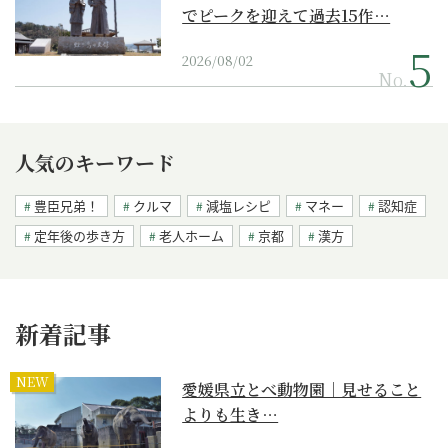
でピークを迎えて過去15作…
2026/08/02
No.
人気のキーワード
豊臣兄弟！
クルマ
減塩レシピ
マネー
認知症
定年後の歩き方
老人ホーム
京都
漢方
新着記事
NEW
愛媛県立とべ動物園｜見せること
よりも生き…