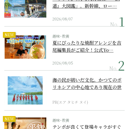
道』大図鑑」。新幹線、ロー…
2026/08/07
No.
NEW
趣味･教養
夏にぴったりな焼酎アレンジを吉
尾編集長がご紹介！公式Yo…
2026/08/05
No.
海の民が紡いだ文化。かつてのポ
リネシアの中心地であり現在の世
界遺産からみえてくる...
PR(エア タヒチ ヌイ)
NEW
趣味･教養
テンポが良くて登場キャラがすぐ