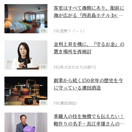
客室はすべて海側にあり、眼前に
海が広がる『西表島ホテル by 星
野リゾート』
PR
PR(星野リゾート)
金利上昇を機に、『守るお金』の
置き場所を再検討
PR
PR(株式会社北九州銀行)
創業から続く150余年の歴史を今
に守っている濵田酒造
PR
PR(濵田酒造)
革職人の技を無償でも伝えたい！
鞄作りの名手・長江幸雄さんの第
二の人生の挑戦