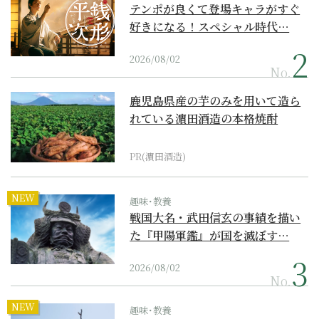
テンポが良くて登場キャラがすぐ
好きになる！スペシャル時代…
2026/08/02
No.
鹿児島県産の芋のみを用いて造ら
れている濵田酒造の本格焼酎
PR(濵田酒造)
NEW
趣味･教養
戦国大名・武田信玄の事績を描い
た『甲陽軍鑑』が国を滅ぼす…
2026/08/02
No.
NEW
趣味･教養