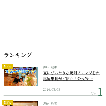
ランキング
NEW
趣味･教養
夏にぴったりな焼酎アレンジを吉
尾編集長がご紹介！公式Yo…
2026/08/05
No.
NEW
趣味･教養