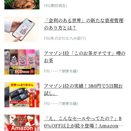
PR(濵田酒造)
「金利のある世界」の新たな資産管理
のあり方とは？
PR(株式会社北九州銀行)
アマゾン1位「このお茶ガチです」噂の
お茶
PR(ハーブ健康本舗)
アマゾン1位の実績！380円で5日間お
試し。
PR(ハーブ健康本舗)
「え、こんなセールやってたの？」8
0％OFF以上が続々登場！Amazonの