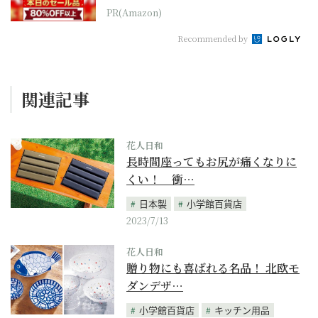
本気が...
PR(Amazon)
Recommended by
関連記事
花人日和
長時間座ってもお尻が痛くなりに
くい！ 衝…
日本製
小学館百貨店
2023/7/13
花人日和
贈り物にも喜ばれる名品！ 北欧モ
ダンデザ…
小学館百貨店
キッチン用品