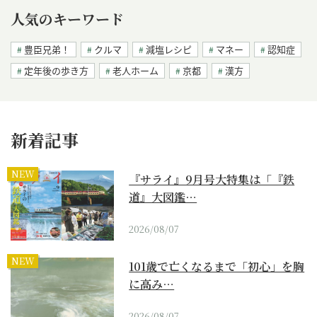
人気のキーワード
豊臣兄弟！
クルマ
減塩レシピ
マネー
認知症
定年後の歩き方
老人ホーム
京都
漢方
新着記事
NEW
『サライ』9月号大特集は「『鉄
道』大図鑑…
2026/08/07
NEW
101歳で亡くなるまで「初心」を胸
に高み…
2026/08/07