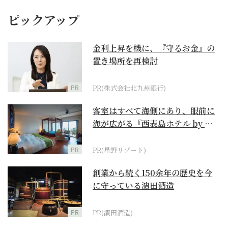
ピックアップ
金利上昇を機に、『守るお金』の
置き場所を再検討
PR
PR(株式会社北九州銀行)
客室はすべて海側にあり、眼前に
海が広がる『西表島ホテル by 星
野リゾート』
PR
PR(星野リゾート)
創業から続く150余年の歴史を今
に守っている濵田酒造
PR
PR(濵田酒造)