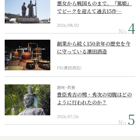
悪女から戦国ものまで。『篤姫』
でピークを迎えて過去15作…
2026/08/02
No.
創業から続く150余年の歴史を今
に守っている濵田酒造
PR(濵田酒造)
趣味･教養
豊臣秀吉の甥・秀次の切腹はどの
ように行われたのか？
2026/07/26
No.