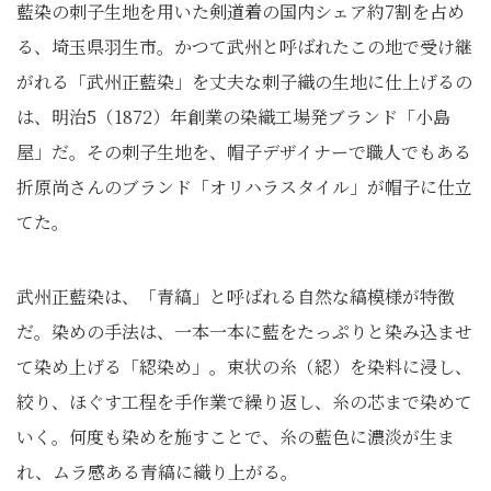
藍染の刺子生地を用いた剣道着の国内シェア約7割を占め
る、埼玉県羽生市。かつて武州と呼ばれたこの地で受け継
がれる「武州正藍染」を丈夫な刺子織の生地に仕上げるの
は、明治5（1872）年創業の染織工場発ブランド「小島
屋」だ。その刺子生地を、帽子デザイナーで職人でもある
折原尚さんのブランド「オリハラスタイル」が帽子に仕立
てた。
武州正藍染は、「青縞」と呼ばれる自然な縞模様が特徴
だ。染めの手法は、一本一本に藍をたっぷりと染み込ませ
て染め上げる「綛染め」。束状の糸（綛）を染料に浸し、
絞り、ほぐす工程を手作業で繰り返し、糸の芯まで染めて
いく。何度も染めを施すことで、糸の藍色に濃淡が生ま
れ、ムラ感ある青縞に織り上がる。