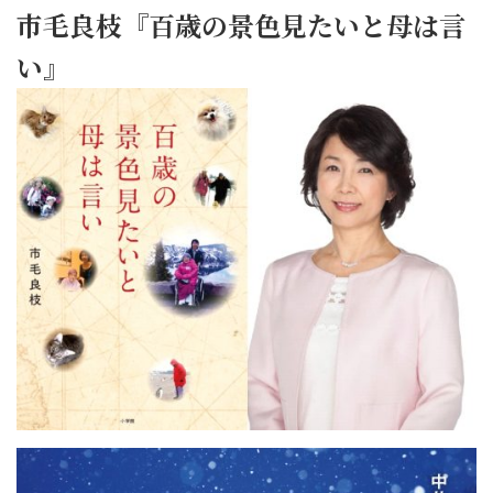
市毛良枝『百歳の景色見たいと母は言
い』