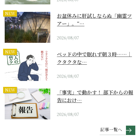
NEW
お盆休みに肝試しならぬ「幽霊ツ
アー」。“…
2026/08/07
NEW
ベッドの中で眠れず朝３時……｜
クタクタな…
2026/08/07
NEW
「事実」で動かす！ 部下からの報
告におけ…
2026/08/07
記事一覧へ