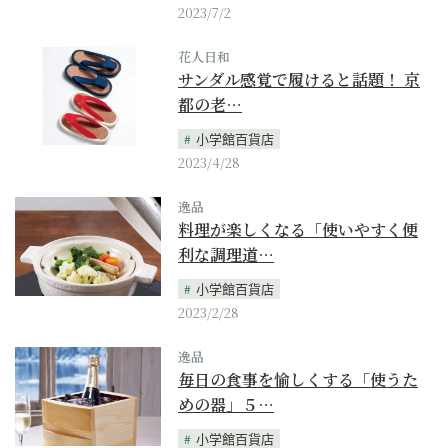
2023/7/2
花人日和
サンダル感覚で履けると話題！ 京
都の老…
小学館百貨店
2023/4/28
逸品
料理が楽しくなる「使いやすく便
利な調理道…
小学館百貨店
2023/2/28
逸品
毎日の食事を愉しくする「使うた
めの器」５…
小学館百貨店