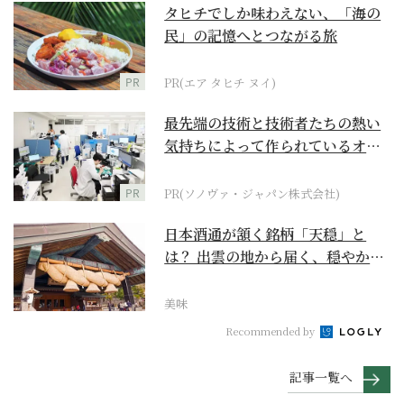
タヒチでしか味わえない、「海の
民」の記憶へとつながる旅
PR
PR(エア タヒチ ヌイ)
最先端の技術と技術者たちの熱い
気持ちによって作られているオー
ダーメイド補聴器
PR
PR(ソノヴァ・ジャパン株式会社)
日本酒通が頷く銘柄「天穏」と
は？ 出雲の地から届く、穏やかで
深い一杯【日本酒のス...
美味
Recommended by
記事一覧へ