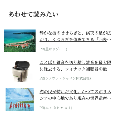
あわせて読みたい
静かな波のせせらぎと、満天の星が広
がり、くつろぎを体感できる『西表島
ホテル by...
PR(星野リゾート)
ことばと雑音を切り離し雑音を最大限
に除去する、フォナック補聴器の最上
位モデル
PR(ソノヴァ・ジャパン株式会社)
海の民が紡いだ文化。かつてのポリネ
シアの中心地であり現在の世界遺産か
らみえてくる...
PR(エア タヒチ ヌイ)