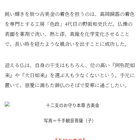
鈍い輝きを放つ古美金の着色を担うのは、高岡銅器の着色
を専門とする工房「色政」4代目の野阪和史氏だ。仏像の
表面を薬剤で洗い、熱と漆、真鍮を化学変化させること
で、長い時を経たような風合いを出すことに成功した。
迎える仏は、自身の干支はもちろん、位の高い『阿弥陀如
来』や『大日如来』を選ぶ人も少なくないという。手元に
置いて、慈愛に満ちた御仏のそばで安寧に過ごしたい。
写真＝千手観音菩薩（子）