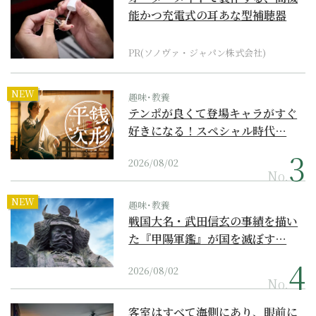
能かつ充電式の耳あな型補聴器
PR(ソノヴァ・ジャパン株式会社)
NEW
趣味･教養
テンポが良くて登場キャラがすぐ
好きになる！スペシャル時代…
2026/08/02
No.
NEW
趣味･教養
戦国大名・武田信玄の事績を描い
た『甲陽軍鑑』が国を滅ぼす…
2026/08/02
No.
客室はすべて海側にあり、眼前に