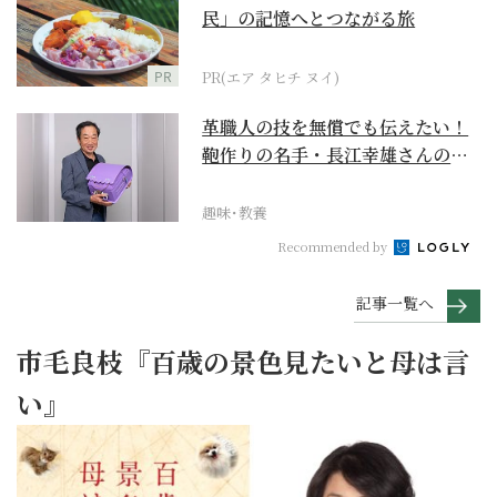
民」の記憶へとつながる旅
PR
PR(エア タヒチ ヌイ)
革職人の技を無償でも伝えたい！
鞄作りの名手・長江幸雄さんの第
二の人生の挑戦
趣味･教養
Recommended by
記事一覧へ
市毛良枝『百歳の景色見たいと母は言
い』