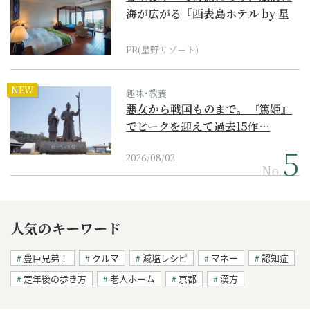
海が広がる『西表島ホテル by 星
野リゾート』
PR(星野リゾート)
NEW
趣味･教養
悪女から戦国ものまで。『篤姫』
でピークを迎えて過去15作…
2026/08/02
No.
人気のキーワード
豊臣兄弟！
クルマ
減塩レシピ
マネー
認知症
定年後の歩き方
老人ホーム
京都
漢方