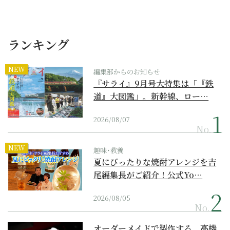
ランキング
NEW
編集部からのお知らせ
『サライ』9月号大特集は「『鉄
道』大図鑑」。新幹線、ロー…
2026/08/07
No.
NEW
趣味･教養
夏にぴったりな焼酎アレンジを吉
尾編集長がご紹介！公式Yo…
2026/08/05
No.
オーダーメイドで製作する、高機