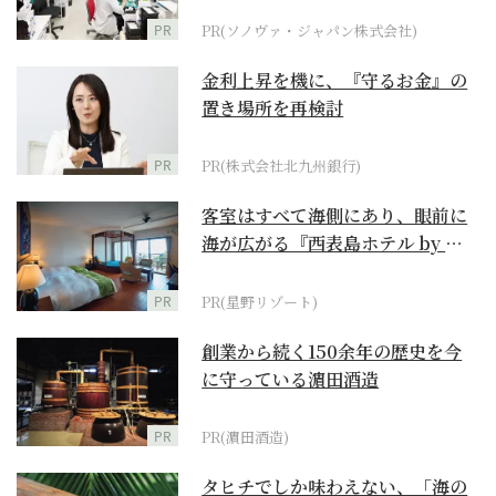
PR
PR(ソノヴァ・ジャパン株式会社)
金利上昇を機に、『守るお金』の
置き場所を再検討
PR
PR(株式会社北九州銀行)
客室はすべて海側にあり、眼前に
海が広がる『西表島ホテル by 星
野リゾート』
PR
PR(星野リゾート)
創業から続く150余年の歴史を今
に守っている濵田酒造
PR
PR(濵田酒造)
タヒチでしか味わえない、「海の