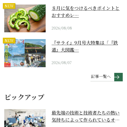
NEW
８月に気をつけるべきポイントと
おすすめレ…
2026/08/08
NEW
『サライ』9月号大特集は「『鉄
道』大図鑑…
2026/08/07
記事一覧へ
ピックアップ
最先端の技術と技術者たちの熱い
気持ちによって作られているオー
ダーメイド補聴器