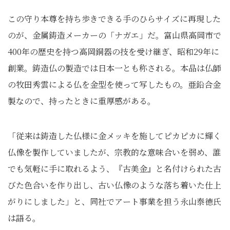
この守り本尊を持ち歩きできる手のひらサイズに再現した
のが、金属鋳造メーカーの「ナガエ」だ。富山県高岡市で
400年の歴史を持つ高岡銅器の技を受け継ぎ、昭和29年に
創業。鋳造仏の製造では日本一とも称される。本品は仏師
の牧田秀雲による仏を金型を使って写したもの。亜鉛合金
製なので、持ったときに重厚感がある。
「従来は鋳造した仏様に金メッキを施してピカピカに輝く
仏像を製作していましたが、宗教的な意味合いを弱め、誰
でも気軽に手に取れるよう、『古美金』と名付けられた古
びた色合いを作り出し、古い仏像のような落ち着いた仕上
がりにしました」と、同社でアート事業を担う永山泰徳氏
は語る。