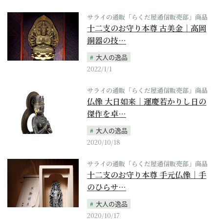
サライの通販「らくだ屋通信販売部」商品
十二支のお守り本尊 古美金｜高岡
銅器の技…
大人の逸品
2022/1/1
サライの通販「らくだ屋通信販売部」商品
仏像 大日如来｜運慶若かりし日の
傑作を卓…
大人の逸品
2020/10/18
サライの通販「らくだ屋通信販売部」商品
十二支のお守り本尊 手元仏像｜手
のひらサ…
大人の逸品
2020/10/17