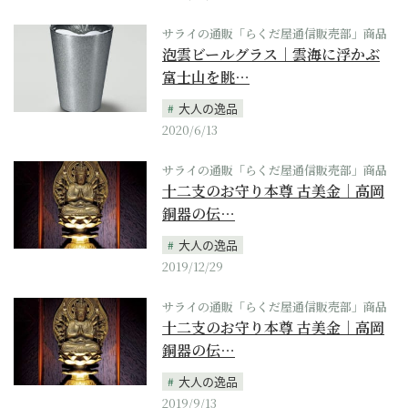
サライの通販「らくだ屋通信販売部」商品
泡雲ビールグラス｜雲海に浮かぶ
富士山を眺…
大人の逸品
2020/6/13
サライの通販「らくだ屋通信販売部」商品
十二支のお守り本尊 古美金｜高岡
銅器の伝…
大人の逸品
2019/12/29
サライの通販「らくだ屋通信販売部」商品
十二支のお守り本尊 古美金｜高岡
銅器の伝…
大人の逸品
2019/9/13