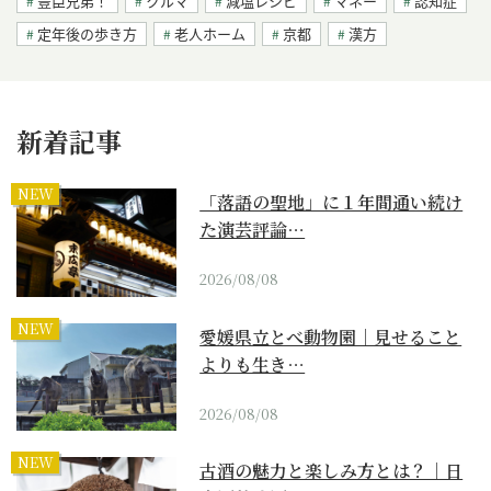
豊臣兄弟！
クルマ
減塩レシピ
マネー
認知症
定年後の歩き方
老人ホーム
京都
漢方
新着記事
NEW
「落語の聖地」に１年間通い続け
た演芸評論…
2026/08/08
NEW
愛媛県立とべ動物園｜見せること
よりも生き…
2026/08/08
NEW
古酒の魅力と楽しみ方とは？｜日