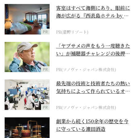
客室はすべて海側にあり、眼前に
海が広がる『西表島ホテル by 星
野リゾート』
PR
PR(星野リゾート)
「ヤブサメの声をもう一度聴きた
い」が補聴器チャレンジの後押し
に
PR
PR(ソノヴァ・ジャパン株式会社)
最先端の技術と技術者たちの熱い
気持ちによって作られているオー
ダーメイド補聴器
PR
PR(ソノヴァ・ジャパン株式会社)
創業から続く150余年の歴史を今
に守っている濵田酒造