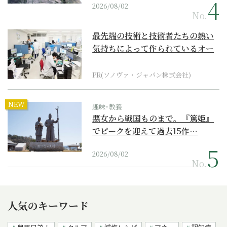
2026/08/02
No.
最先端の技術と技術者たちの熱い
気持ちによって作られているオー
ダーメイド補聴器
PR(ソノヴァ・ジャパン株式会社)
NEW
趣味･教養
悪女から戦国ものまで。『篤姫』
でピークを迎えて過去15作…
2026/08/02
No.
人気のキーワード