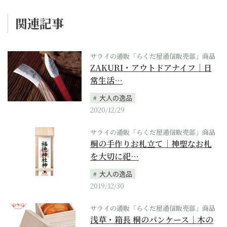
関連記事
サライの通販「らくだ屋通信販売部」商品
ZAKURI・アウトドアナイフ｜日
常生活…
大人の逸品
2020/12/29
サライの通販「らくだ屋通信販売部」商品
桐の手作りお札立て｜神聖なお札
を大切に祀…
大人の逸品
2019/12/30
サライの通販「らくだ屋通信販売部」商品
浅草・箱長 桐のパンケース｜木の