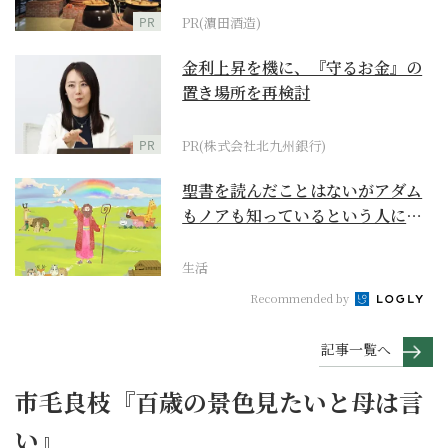
PR
PR(濵田酒造)
金利上昇を機に、『守るお金』の
置き場所を再検討
PR
PR(株式会社北九州銀行)
聖書を読んだことはないがアダム
もノアも知っているという人に
『創世記』がもたらすア...
生活
Recommended by
記事一覧へ
市毛良枝『百歳の景色見たいと母は言
い』