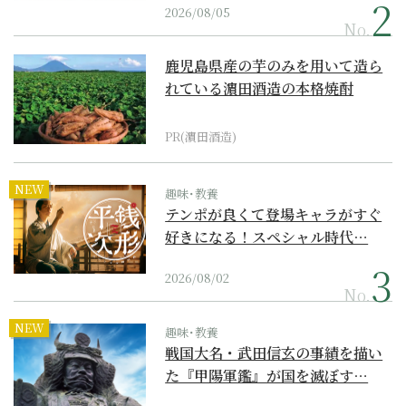
2026/08/05
No.
鹿児島県産の芋のみを用いて造ら
れている濵田酒造の本格焼酎
PR(濵田酒造)
NEW
趣味･教養
テンポが良くて登場キャラがすぐ
好きになる！スペシャル時代…
2026/08/02
No.
NEW
趣味･教養
戦国大名・武田信玄の事績を描い
た『甲陽軍鑑』が国を滅ぼす…