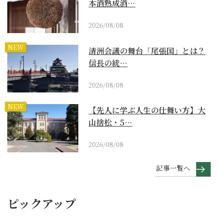
本酒熟成酒…
2026/08/08
NEW
清洲会議の舞台「尾張国」とは？
信長の統…
2026/08/08
NEW
【先人に学ぶ人生の仕舞い方】大
山捨松・5…
2026/08/08
記事一覧へ
ピックアップ