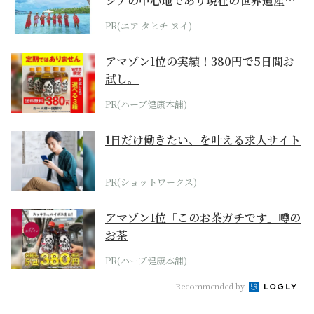
シアの中心地であり現在の世界遺産か
らみえてくる...
PR(エア タヒチ ヌイ)
アマゾン1位の実績！380円で5日間お
試し。
PR(ハーブ健康本舗)
1日だけ働きたい、を叶える求人サイト
PR(ショットワークス)
アマゾン1位「このお茶ガチです」噂の
お茶
PR(ハーブ健康本舗)
Recommended by