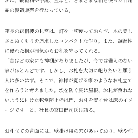
かに、裁縫箱や手鏡、盆など、さまざまな桐を使った日用
品の製造販売を行なっている。
箱長の総桐製の札宮は、釘を一切使っておらず、木の美し
さとぬくもりを追求したコンパクトな作り。また、調湿性
に優れた桐が湿気からお札を守ってくれる。
「昔はどの家にも神棚がありましたが、今では備えのない
家がほとんどです。しかし、お札を大切に祀りたいと願う
人は多いはず。そこで、神様が寛げる家のようなお札立て
を作ろうと考えました。埃を防ぐ庇は屋根、お札が倒れな
いように付けた転倒防止枠は門、お札を置く台は床のイメ
ージです」と、社長の宮田健司氏は語る。
お札立ての背面には、壁掛け用の穴があいており、壁や柱