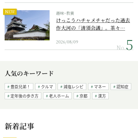
NEW
趣味･教養
けっこうハチャメチャだった過去
作大河の「清須会議」。茶々…
2026/08/09
No.
人気のキーワード
豊臣兄弟！
クルマ
減塩レシピ
マネー
認知症
定年後の歩き方
老人ホーム
京都
漢方
新着記事