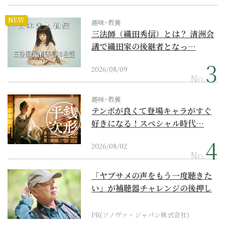
NEW
趣味･教養
三法師（織田秀信）とは？ 清洲会
議で織田家の後継者となっ…
2026/08/09
No.
趣味･教養
テンポが良くて登場キャラがすぐ
好きになる！スペシャル時代…
2026/08/02
No.
「ヤブサメの声をもう一度聴きた
い」が補聴器チャレンジの後押し
に
PR(ソノヴァ・ジャパン株式会社)