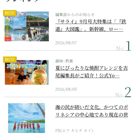
NEW
編集部からのお知らせ
『サライ』9月号大特集は「『鉄
道』大図鑑」。新幹線、ロー…
2026/08/07
No.
NEW
趣味･教養
夏にぴったりな焼酎アレンジを吉
尾編集長がご紹介！公式Yo…
2026/08/05
No.
海の民が紡いだ文化。かつてのポ
リネシアの中心地であり現在の世
界遺産からみえてくる...
PR(エア タヒチ ヌイ)