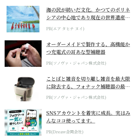
海の民が紡いだ文化。かつてのポリネ
シアの中心地であり現在の世界遺産か
らみえてくる...
PR(エア タヒチ ヌイ)
オーダーメイドで製作する、高機能か
つ充電式の耳あな型補聴器
PR(ソノヴァ・ジャパン株式会社)
ことばと雑音を切り離し雑音を最大限
に除去する、フォナック補聴器の最上
位モデル
PR(ソノヴァ・ジャパン株式会社)
SNSアカウントを着実に成長。実はみ
んなココ使ってます。
PR(Dreaw合同会社)