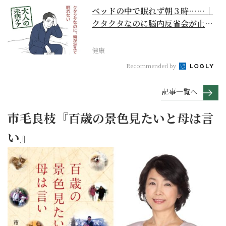
ベッドの中で眠れず朝３時……｜
クタクタなのに脳内反省会が止ま
らない【大人の未病ケ...
健康
Recommended by
記事一覧へ
市毛良枝『百歳の景色見たいと母は言
い』