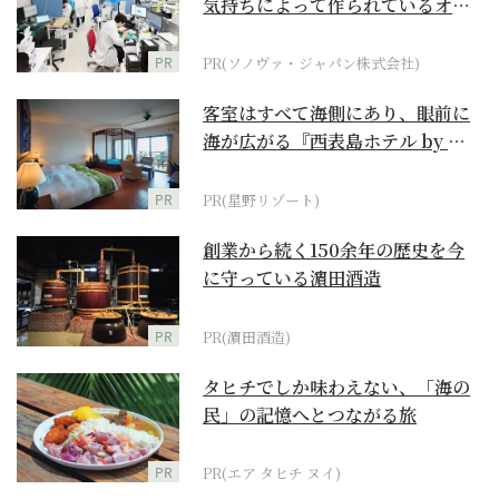
気持ちによって作られているオー
ダーメイド補聴器
PR
PR(ソノヴァ・ジャパン株式会社)
客室はすべて海側にあり、眼前に
海が広がる『西表島ホテル by 星
野リゾート』
PR
PR(星野リゾート)
創業から続く150余年の歴史を今
に守っている濵田酒造
PR
PR(濵田酒造)
タヒチでしか味わえない、「海の
民」の記憶へとつながる旅
PR
PR(エア タヒチ ヌイ)