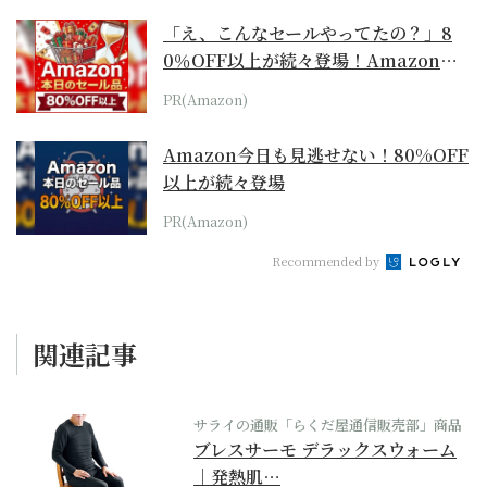
「え、こんなセールやってたの？」8
0％OFF以上が続々登場！Amazonの
本気が...
PR(Amazon)
Amazon今日も見逃せない！80%OFF
以上が続々登場
PR(Amazon)
Recommended by
関連記事
サライの通販「らくだ屋通信販売部」商品
ブレスサーモ デラックスウォーム
｜発熱肌…