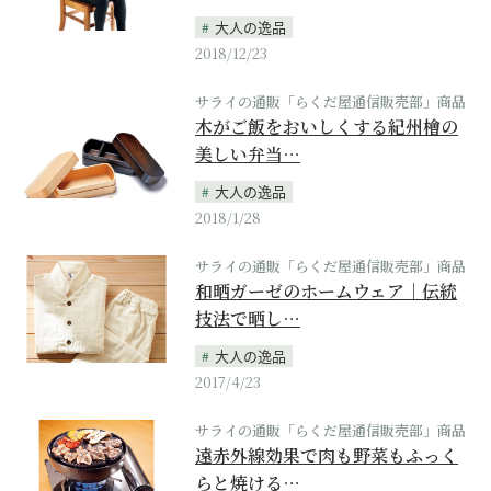
大人の逸品
2018/12/23
サライの通販「らくだ屋通信販売部」商品
木がご飯をおいしくする紀州檜の
美しい弁当…
大人の逸品
2018/1/28
サライの通販「らくだ屋通信販売部」商品
和晒ガーゼのホームウェア｜伝統
技法で晒し…
大人の逸品
2017/4/23
サライの通販「らくだ屋通信販売部」商品
遠赤外線効果で肉も野菜もふっく
らと焼ける…