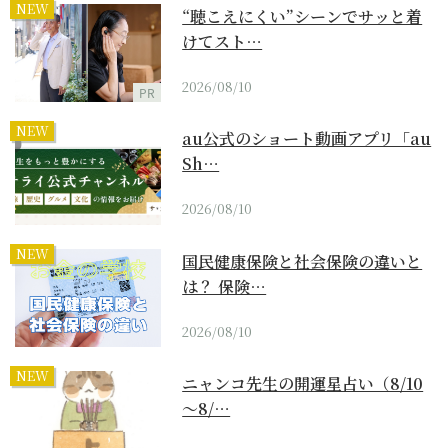
NEW
“聴こえにくい”シーンでサッと着
けてスト…
2026/08/10
PR
NEW
au公式のショート動画アプリ「au
Sh…
2026/08/10
NEW
国民健康保険と社会保険の違いと
は？ 保険…
2026/08/10
NEW
ニャンコ先生の開運星占い（8/10
～8/…