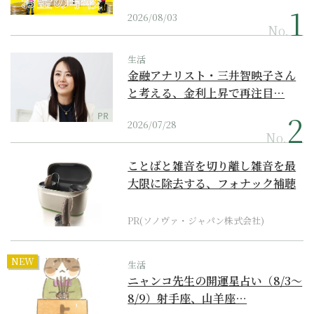
2026/08/03
No.
生活
金融アナリスト・三井智映子さん
と考える、金利上昇で再注目…
PR
2026/07/28
No.
ことばと雑音を切り離し雑音を最
大限に除去する、フォナック補聴
器の最上位モデル
PR(ソノヴァ・ジャパン株式会社)
NEW
生活
ニャンコ先生の開運星占い（8/3～
8/9）射手座、山羊座…