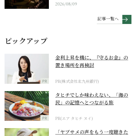
2026/08/09
記事一覧へ
ピックアップ
金利上昇を機に、『守るお金』の
置き場所を再検討
PR
PR(株式会社北九州銀行)
タヒチでしか味わえない、「海の
民」の記憶へとつながる旅
PR
PR(エア タヒチ ヌイ)
「ヤブサメの声をもう一度聴きた