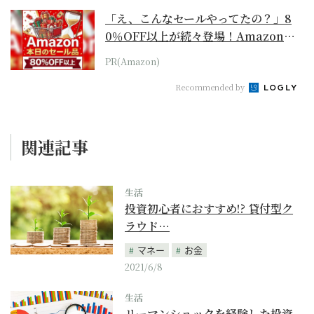
「え、こんなセールやってたの？」8
0％OFF以上が続々登場！Amazonの
本気が...
PR(Amazon)
Recommended by
関連記事
生活
投資初心者におすすめ!? 貸付型ク
ラウド…
マネー
お金
2021/6/8
生活
リーマンショックを経験した投資