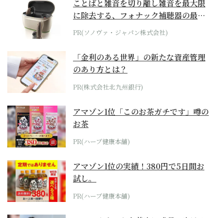
ことばと雑音を切り離し雑音を最大限
に除去する、フォナック補聴器の最上
位モデル
PR(ソノヴァ・ジャパン株式会社)
「金利のある世界」の新たな資産管理
のあり方とは？
PR(株式会社北九州銀行)
アマゾン1位「このお茶ガチです」噂の
お茶
PR(ハーブ健康本舗)
アマゾン1位の実績！380円で5日間お
試し。
PR(ハーブ健康本舗)