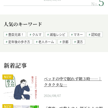
No.
人気のキーワード
豊臣兄弟！
クルマ
減塩レシピ
マネー
認知症
定年後の歩き方
老人ホーム
京都
漢方
新着記事
NEW
ベッドの中で眠れず朝３時……｜
クタクタな…
2026/08/07
NEW