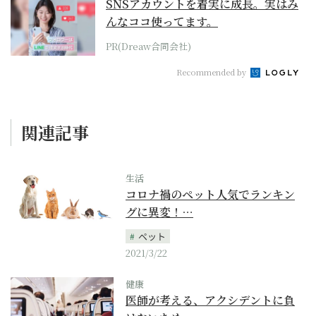
SNSアカウントを着実に成長。実はみ
んなココ使ってます。
PR(Dreaw合同会社)
Recommended by
関連記事
生活
コロナ禍のペット人気でランキン
グに異変！…
ペット
2021/3/22
健康
医師が考える、アクシデントに負