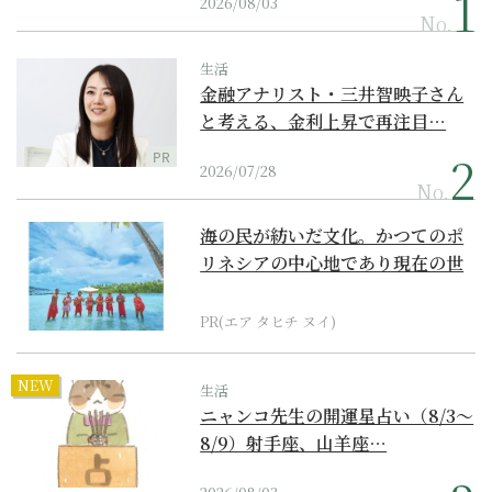
2026/08/03
No.
生活
金融アナリスト・三井智映子さん
と考える、金利上昇で再注目…
PR
2026/07/28
No.
海の民が紡いだ文化。かつてのポ
リネシアの中心地であり現在の世
界遺産からみえてくる...
PR(エア タヒチ ヌイ)
NEW
生活
ニャンコ先生の開運星占い（8/3～
8/9）射手座、山羊座…