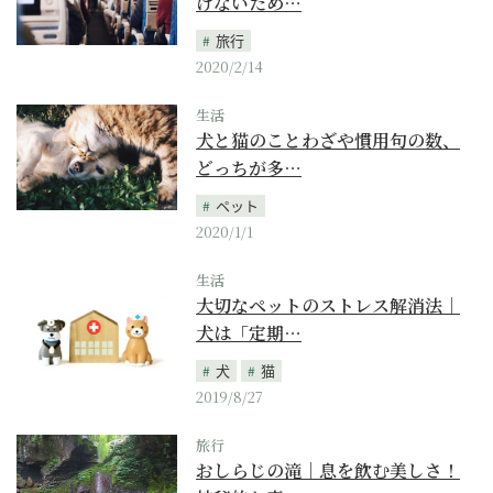
けないため…
旅行
2020/2/14
生活
犬と猫のことわざや慣用句の数、
どっちが多…
ペット
2020/1/1
生活
大切なペットのストレス解消法｜
犬は「定期…
犬
猫
2019/8/27
旅行
おしらじの滝｜息を飲む美しさ！