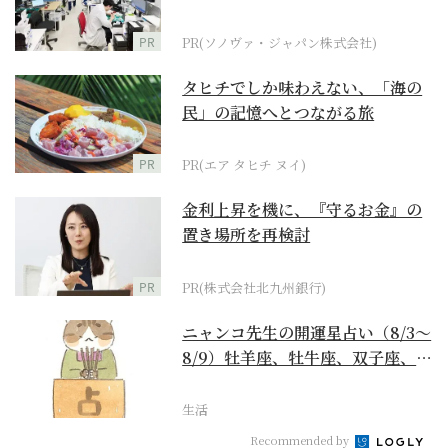
ダーメイド補聴器
PR
PR(ソノヴァ・ジャパン株式会社)
タヒチでしか味わえない、「海の
民」の記憶へとつながる旅
PR
PR(エア タヒチ ヌイ)
金利上昇を機に、『守るお金』の
置き場所を再検討
PR
PR(株式会社北九州銀行)
ニャンコ先生の開運星占い（8/3～
8/9）牡羊座、牡牛座、双子座、蟹
座編
生活
Recommended by