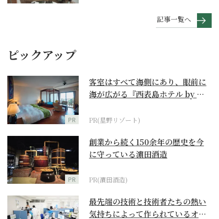
記事一覧へ
ピックアップ
客室はすべて海側にあり、眼前に
海が広がる『西表島ホテル by 星
野リゾート』
PR
PR(星野リゾート)
創業から続く150余年の歴史を今
に守っている濵田酒造
PR
PR(濵田酒造)
最先端の技術と技術者たちの熱い
気持ちによって作られているオー