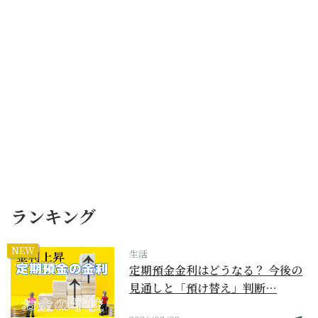
ランキング
NEW
生活
定期預金金利はどうなる？ 今後の
見通しと「預け替え」判断…