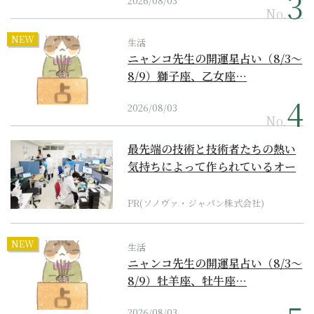
2026/08/03
No.
NEW
生活
ニャンコ先生の開運星占い（8/3～
8/9）獅子座、乙女座…
2026/08/03
No.
最先端の技術と技術者たちの熱い
気持ちによって作られているオー
ダーメイド補聴器
PR(ソノヴァ・ジャパン株式会社)
NEW
生活
ニャンコ先生の開運星占い（8/3～
8/9）牡羊座、牡牛座…
2026/08/03