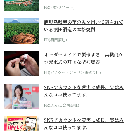
ホテル by...
PR(星野リゾート)
鹿児島県産の芋のみを用いて造られて
いる濵田酒造の本格焼酎
PR(濵田酒造)
オーダーメイドで製作する、高機能か
つ充電式の耳あな型補聴器
PR(ソノヴァ・ジャパン株式会社)
SNSアカウントを着実に成長。実はみ
んなココ使ってます。
PR(Dreaw合同会社)
SNSアカウントを着実に成長。実はみ
んなココ使ってます。