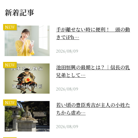
新着記事
NEW
手が離せない時に便利！ 頭の動
きでiPh…
2026/08/09
NEW
池田恒興の最期とは？｜信長の乳
兄弟として…
2026/08/09
NEW
若い頃の豊臣秀吉が主人の小姓た
ちから虐め…
2026/08/09