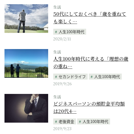
生活
50代にしておくべき「歳を重ねて
も楽しく…
人生100年時代
2020/2/11
生活
人生100年時代に考える「理想の歳
の重ね…
セカンドライフ
人生100年時代
2019/9/26
生活
ビジネスパーソンの預貯金平均額
は20代4…
老後資金
人生100年時代
2019/9/23