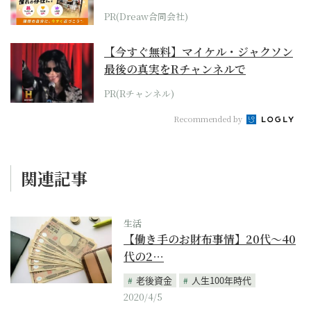
PR(Dreaw合同会社)
【今すぐ無料】マイケル・ジャクソン
最後の真実をRチャンネルで
PR(Rチャンネル)
Recommended by
関連記事
生活
【働き手のお財布事情】20代～40
代の2…
老後資金
人生100年時代
2020/4/5