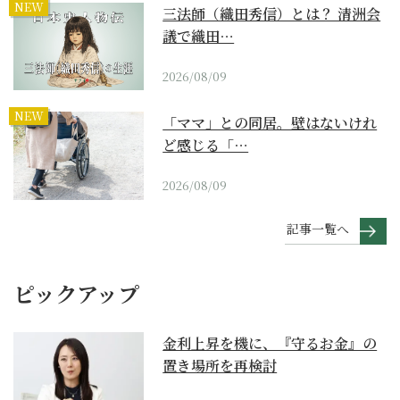
NEW
三法師（織田秀信）とは？ 清洲会
議で織田…
2026/08/09
NEW
「ママ」との同居。壁はないけれ
ど感じる「…
2026/08/09
記事一覧へ
ピックアップ
金利上昇を機に、『守るお金』の
置き場所を再検討