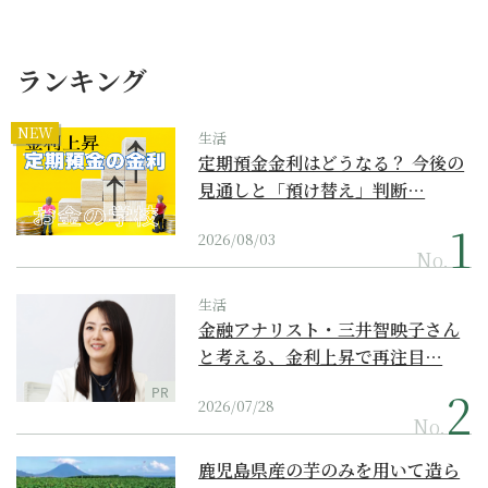
ランキング
NEW
生活
定期預金金利はどうなる？ 今後の
見通しと「預け替え」判断…
2026/08/03
No.
生活
金融アナリスト・三井智映子さん
と考える、金利上昇で再注目…
PR
2026/07/28
No.
鹿児島県産の芋のみを用いて造ら