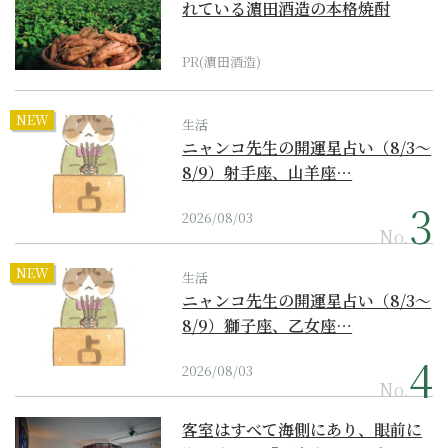
れている濵田酒造の本格焼酎
PR(濵田酒造)
NEW
生活
ニャンコ先生の開運星占い（8/3～
8/9）射手座、山羊座…
2026/08/03
No.
NEW
生活
ニャンコ先生の開運星占い（8/3～
8/9）獅子座、乙女座…
2026/08/03
No.
客室はすべて海側にあり、眼前に