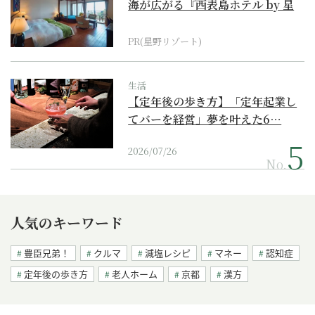
海が広がる『西表島ホテル by 星
野リゾート』
PR(星野リゾート)
生活
【定年後の歩き方】「定年起業し
てバーを経営」夢を叶えた6…
2026/07/26
No.
人気のキーワード
豊臣兄弟！
クルマ
減塩レシピ
マネー
認知症
定年後の歩き方
老人ホーム
京都
漢方