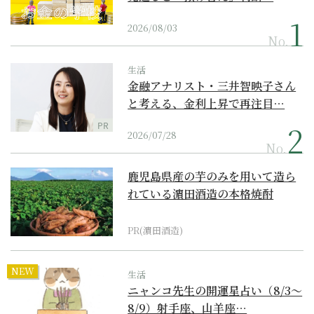
2026/08/03
No.
生活
金融アナリスト・三井智映子さん
と考える、金利上昇で再注目…
PR
2026/07/28
No.
鹿児島県産の芋のみを用いて造ら
れている濵田酒造の本格焼酎
PR(濵田酒造)
NEW
生活
ニャンコ先生の開運星占い（8/3～
8/9）射手座、山羊座…