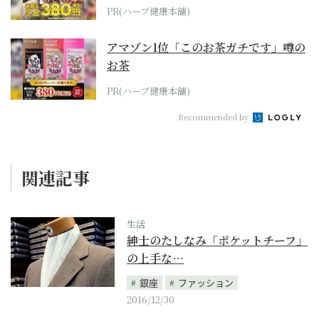
PR(ハーブ健康本舗)
アマゾン1位「このお茶ガチです」噂の
お茶
PR(ハーブ健康本舗)
Recommended by
関連記事
生活
紳士のたしなみ「ポケットチーフ」
の上手な…
銀座
ファッション
2016/12/30