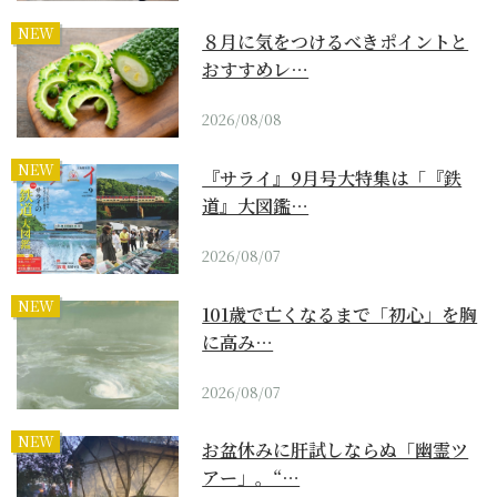
NEW
８月に気をつけるべきポイントと
おすすめレ…
2026/08/08
NEW
『サライ』9月号大特集は「『鉄
道』大図鑑…
2026/08/07
NEW
101歳で亡くなるまで「初心」を胸
に高み…
2026/08/07
NEW
お盆休みに肝試しならぬ「幽霊ツ
アー」。“…