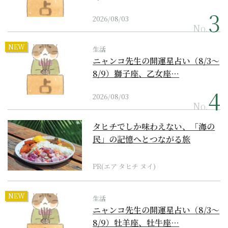
2026/08/03
No.
NEW
生活
ニャンコ先生の開運星占い（8/3～
8/9）獅子座、乙女座…
2026/08/03
No.
タヒチでしか味わえない、「海の
民」の記憶へとつながる旅
PR(エア タヒチ ヌイ)
NEW
生活
ニャンコ先生の開運星占い（8/3～
8/9）牡羊座、牡牛座…