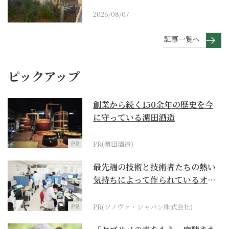
2026/08/07
記事一覧へ
ピックアップ
創業から続く150余年の歴史を今
に守っている濵田酒造
PR
PR(濵田酒造)
最先端の技術と技術者たちの熱い
気持ちによって作られているオー
ダーメイド補聴器
PR
PR(ソノヴァ・ジャパン株式会社)