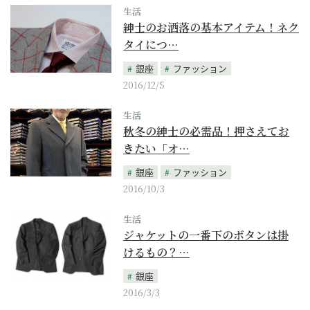
生活
紳士のお洒落の基本アイテム！ネク
タイにつ…
銀座
ファッション
2016/12/5
生活
秋冬の紳士の必需品！押さえてお
きたい「オ…
銀座
ファッション
2016/10/3
生活
ジャケットの一番下のボタンは掛
けるもの？…
銀座
2016/3/3