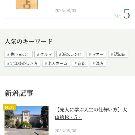
2026/08/03
No.
人気のキーワード
豊臣兄弟！
クルマ
減塩レシピ
マネー
認知症
定年後の歩き方
老人ホーム
京都
漢方
新着記事
NEW
【先人に学ぶ人生の仕舞い方】大
山捨松・5…
2026/08/08