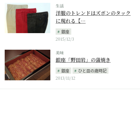
生活
洋服のトレンドはズボンのタック
に現れる【…
銀座
2015/12/3
美味
銀座「野田岩」の蒲焼き
銀座
ひと皿の歳時記
2013/11/12