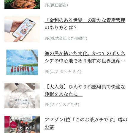
PR(濵田酒造)
「金利のある世界」の新たな資産管理
のあり方とは？
PR(株式会社北九州銀行)
海の民が紡いだ文化。かつてのポリネ
シアの中心地であり現在の世界遺産か
らみえてくる...
PR(エア タヒチ ヌイ)
【大人気】ひんやり冷感寝具で快適な
睡眠をあなたに。
PR(アイリスプラザ)
アマゾン1位「このお茶ガチです」噂の
お茶