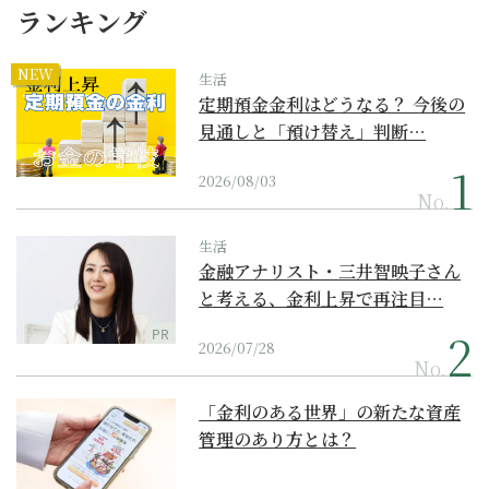
ランキング
NEW
生活
定期預金金利はどうなる？ 今後の
見通しと「預け替え」判断…
2026/08/03
No.
生活
金融アナリスト・三井智映子さん
と考える、金利上昇で再注目…
PR
2026/07/28
No.
「金利のある世界」の新たな資産
管理のあり方とは？