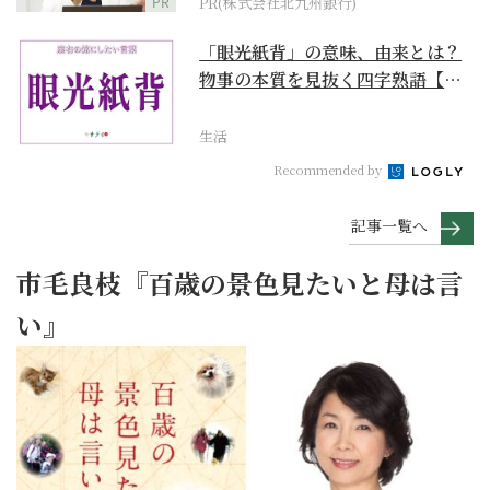
PR
PR(株式会社北九州銀行)
「眼光紙背」の意味、由来とは？
物事の本質を見抜く四字熟語【座
右の銘にしたい言葉...
生活
Recommended by
記事一覧へ
市毛良枝『百歳の景色見たいと母は言
い』