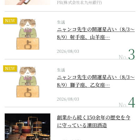
PR(株式会社北九州銀行)
NEW
生活
ニャンコ先生の開運星占い（8/3～
8/9）射手座、山羊座…
2026/08/03
No.
NEW
生活
ニャンコ先生の開運星占い（8/3～
8/9）獅子座、乙女座…
2026/08/03
No.
創業から続く150余年の歴史を今
に守っている濵田酒造