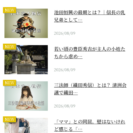
NEW
池田恒興の最期とは？｜信長の乳
兄弟として…
2026/08/09
NEW
若い頃の豊臣秀吉が主人の小姓た
ちから虐め…
2026/08/09
NEW
三法師（織田秀信）とは？ 清洲会
議で織田…
2026/08/09
NEW
「ママ」との同居。壁はないけれ
ど感じる「…