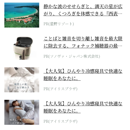
静かな波のせせらぎと、満天の星が広
がり、くつろぎを体感できる『西表島
ホテル by...
PR(星野リゾート)
ことばと雑音を切り離し雑音を最大限
に除去する、フォナック補聴器の最上
位モデル
PR(ソノヴァ・ジャパン株式会社)
【大人気】ひんやり冷感寝具で快適な
睡眠をあなたに。
PR(アイリスプラザ)
【大人気】ひんやり冷感寝具で快適な
睡眠をあなたに。
PR(アイリスプラザ)