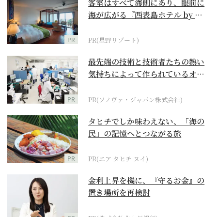
客室はすべて海側にあり、眼前に
海が広がる『西表島ホテル by 星
野リゾート』
PR
PR(星野リゾート)
最先端の技術と技術者たちの熱い
気持ちによって作られているオー
ダーメイド補聴器
PR
PR(ソノヴァ・ジャパン株式会社)
タヒチでしか味わえない、「海の
民」の記憶へとつながる旅
PR
PR(エア タヒチ ヌイ)
金利上昇を機に、『守るお金』の
置き場所を再検討