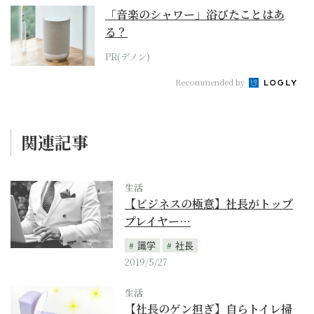
「音楽のシャワー」浴びたことはあ
る？
PR(デノン)
Recommended by
関連記事
生活
【ビジネスの極意】社長がトップ
プレイヤー…
識学
社長
2019/5/27
生活
【社長のゲン担ぎ】自らトイレ掃