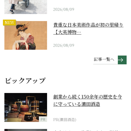
2026/08/09
NEW
貴重な日本美術作品が初の里帰り
【大英博物…
2026/08/09
記事一覧へ
ピックアップ
創業から続く150余年の歴史を今
に守っている濵田酒造
PR
PR(濵田酒造)