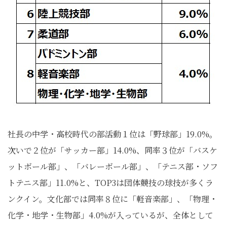
社長の中学・高校時代の部活動１位は「野球部」19.0%。
次いで２位が「サッカー部」14.0%、同率３位が「バスケ
ットボール部」、「バレーボール部」、「テニス部・ソフ
トテニス部」11.0%と、TOP3は団体競技の球技が多くラ
ンクイン。文化部では同率８位に「軽音楽部」、「物理・
化学・地学・生物部」4.0%が入っているが、全体として