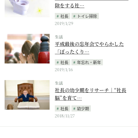
除をする社…
社長
トイレ掃除
2019/1/29
生活
平成最後の忘年会でやらかした
「ぼったくり…
社長
年忘れ・新年
2019/1/16
生活
社長の幼少期をリサーチ｜“社長
脳”を育て…
社長
幼少期
2018/11/27