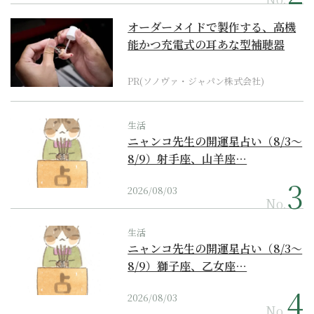
オーダーメイドで製作する、高機
能かつ充電式の耳あな型補聴器
PR(ソノヴァ・ジャパン株式会社)
生活
ニャンコ先生の開運星占い（8/3～
8/9）射手座、山羊座…
2026/08/03
No.
生活
ニャンコ先生の開運星占い（8/3～
8/9）獅子座、乙女座…
2026/08/03
No.