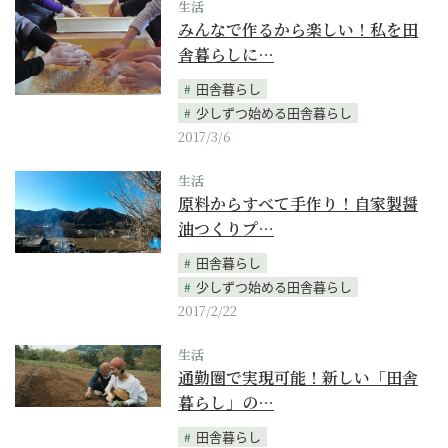
生活
みんなで作るから楽しい！私を田
舎暮らしに…
田舎暮らし
少しずつ始める田舎暮らし
2017/3/6
生活
原料からすべて手作り！自家製醤
油つくりプ…
田舎暮らし
少しずつ始める田舎暮らし
2017/2/22
生活
通勤圏で実現可能！新しい「田舎
暮らし」の…
田舎暮らし