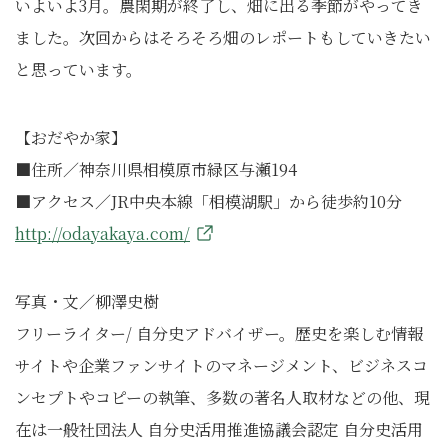
いよいよ3月。農閑期が終了し、畑に出る季節がやってき
ました。次回からはそろそろ畑のレポートもしていきたい
と思っています。
【おだやか家】
■住所／神奈川県相模原市緑区与瀬194
■アクセス／JR中央本線「相模湖駅」から徒歩約10分
http://odayakaya.com/
写真・文／柳澤史樹
フリーライター/ 自分史アドバイザー。歴史を楽しむ情報
サイトや企業ファンサイトのマネージメント、ビジネスコ
ンセプトやコピーの執筆、多数の著名人取材などの他、現
在は一般社団法人 自分史活用推進協議会認定 自分史活用