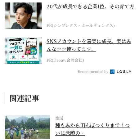
20代が成長できる企業1位。その育て方
PR(シンプレクス・ホールディングス)
SNSアカウントを着実に成長。実はみ
んなココ使ってます。
PR(Dreaw合同会社)
Recommended by
関連記事
生活
種もみから田んぼつくりまで！つ
いに念願の…