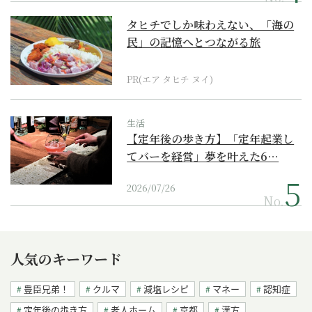
タヒチでしか味わえない、「海の
民」の記憶へとつながる旅
PR(エア タヒチ ヌイ)
生活
【定年後の歩き方】「定年起業し
てバーを経営」夢を叶えた6…
2026/07/26
No.
人気のキーワード
豊臣兄弟！
クルマ
減塩レシピ
マネー
認知症
定年後の歩き方
老人ホーム
京都
漢方