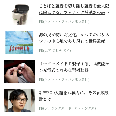
ことばと雑音を切り離し雑音を最大限
に除去する、フォナック補聴器の最上
位モデル
PR(ソノヴァ・ジャパン株式会社)
海の民が紡いだ文化。かつてのポリネ
シアの中心地であり現在の世界遺産か
らみえてくる...
PR(エア タヒチ ヌイ)
オーダーメイドで製作する、高機能か
つ充電式の耳あな型補聴器
PR(ソノヴァ・ジャパン株式会社)
新卒200人超を即戦力に。その育成設
計とは
PR(シンプレクス・ホールディングス)