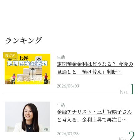
ランキング
NEW
生活
定期預金金利はどうなる？ 今後の
見通しと「預け替え」判断…
2026/08/03
No.
生活
金融アナリスト・三井智映子さん
と考える、金利上昇で再注目…
PR
2026/07/28
No.