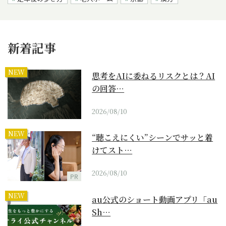
新着記事
NEW
思考をAIに委ねるリスクとは？AI
の回答…
2026/08/10
NEW
“聴こえにくい”シーンでサッと着
けてスト…
2026/08/10
PR
NEW
au公式のショート動画アプリ「au
Sh…