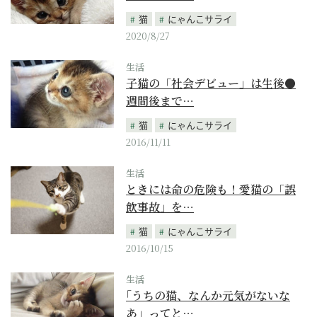
猫
にゃんこサライ
2020/8/27
生活
子猫の「社会デビュー」は生後●
週間後まで…
猫
にゃんこサライ
2016/11/11
生活
ときには命の危険も！愛猫の「誤
飲事故」を…
猫
にゃんこサライ
2016/10/15
生活
｢うちの猫、なんか元気がないな
あ」ってと…