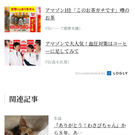
アマゾン1位「このお茶ガチです」噂の
お茶
PR(ハーブ健康本舗)
アマゾンで大人気！血圧対策はコーヒ
ーに足してみて
PR(森永乳業)
Recommended by
関連記事
生活
『ありがとう！わさびちゃん』か
ら８年。あ…