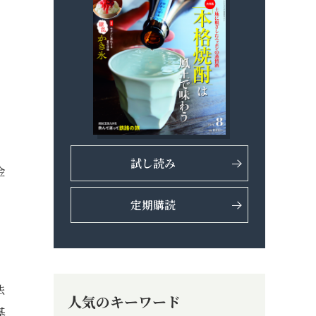
試し読み
金
定期購読
。
法
人気のキーワード
基