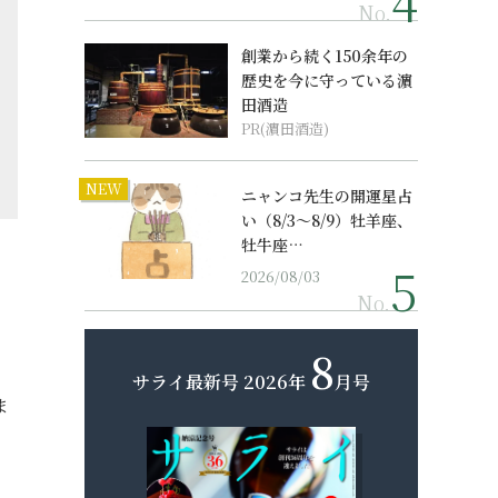
No.
創業から続く150余年の
歴史を今に守っている濵
田酒造
PR(濵田酒造)
NEW
ニャンコ先生の開運星占
い（8/3～8/9）牡羊座、
牡牛座…
2026/08/03
No.
8
サライ最新号
2026年
月号
ま