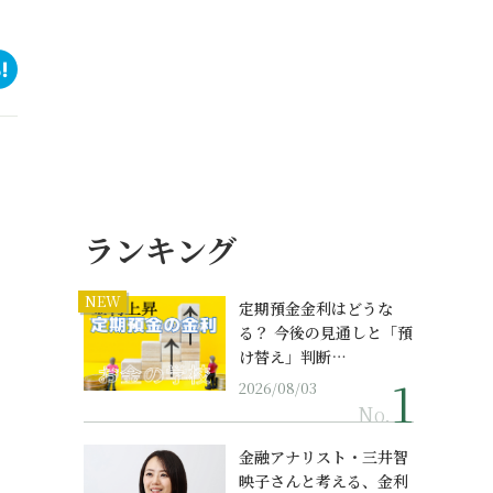
ランキング
NEW
定期預金金利はどうな
る？ 今後の見通しと「預
け替え」判断…
2026/08/03
No.
金融アナリスト・三井智
映子さんと考える、金利