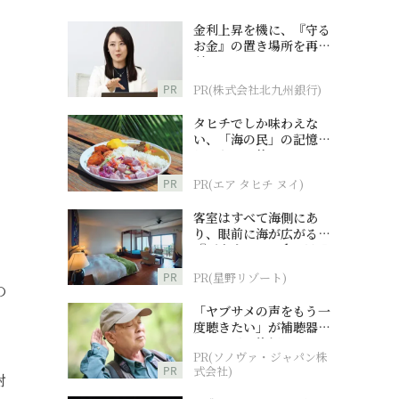
金利上昇を機に、『守る
お金』の置き場所を再検
討
PR
PR(株式会社北九州銀行)
タヒチでしか味わえな
い、「海の民」の記憶へ
とつながる旅
PR
PR(エア タヒチ ヌイ)
客室はすべて海側にあ
り、眼前に海が広がる
『西表島ホテル by 星野
リゾート』
PR
PR(星野リゾート)
の
「ヤブサメの声をもう一
度聴きたい」が補聴器チ
ャレンジの後押しに
PR(ソノヴァ・ジャパン株
PR
式会社)
対