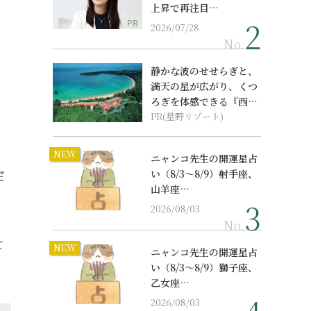
上昇で再注目…
PR
2026/07/28
No.
静かな波のせせらぎと、
満天の星が広がり、くつ
ろぎを体感できる『西表
島ホテル by...
PR(星野リゾート)
NEW
ニャンコ先生の開運星占
い（8/3～8/9）射手座、
定
山羊座…
2026/08/03
No.
て
NEW
ニャンコ先生の開運星占
い（8/3～8/9）獅子座、
乙女座…
2026/08/03