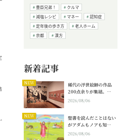
豊臣兄弟！
クルマ
減塩レシピ
マネー
認知症
定年後の歩き方
老人ホーム
京都
漢方
定
新着記事
NEW
稀代の浮世絵師の作品
結
200点余りが集結。…
2026/08/06
NEW
聖書を読んだことはない
一
がアダムもノアも知…
2026/08/06