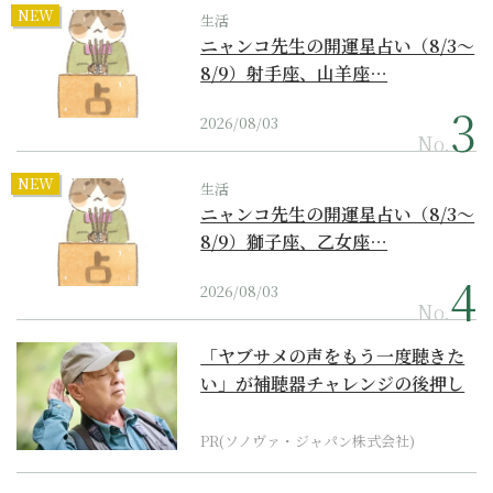
NEW
生活
ニャンコ先生の開運星占い（8/3～
8/9）射手座、山羊座…
2026/08/03
No.
NEW
生活
ニャンコ先生の開運星占い（8/3～
8/9）獅子座、乙女座…
2026/08/03
No.
「ヤブサメの声をもう一度聴きた
い」が補聴器チャレンジの後押し
に
PR(ソノヴァ・ジャパン株式会社)