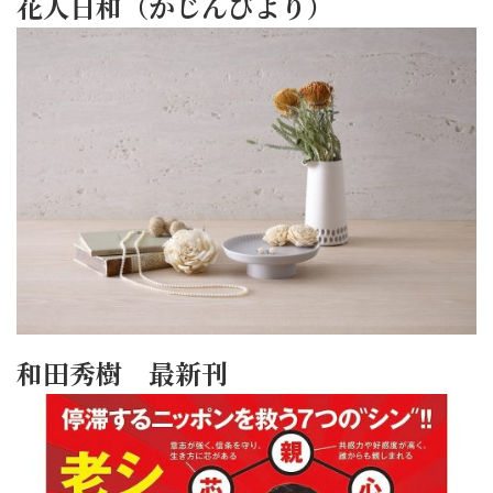
花人日和（かじんびより）
和田秀樹 最新刊