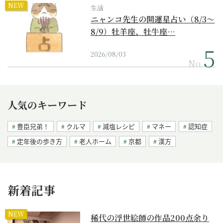
NEW
生活
ニャンコ先生の開運星占い（8/3～
8/9）牡羊座、牡牛座…
2026/08/03
No.
人気のキーワード
豊臣兄弟！
クルマ
減塩レシピ
マネー
認知症
定年後の歩き方
老人ホーム
京都
漢方
新着記事
NEW
稀代の浮世絵師の作品200点余り