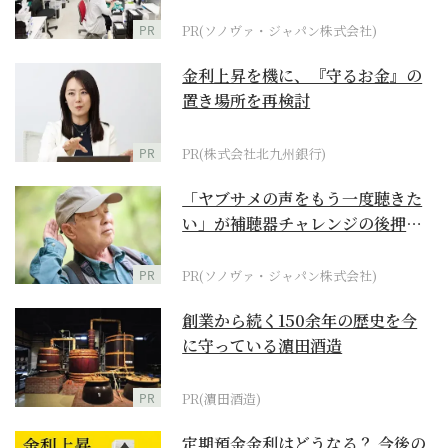
ダーメイド補聴器
PR
PR(ソノヴァ・ジャパン株式会社)
金利上昇を機に、『守るお金』の
置き場所を再検討
PR
PR(株式会社北九州銀行)
「ヤブサメの声をもう一度聴きた
い」が補聴器チャレンジの後押し
に
PR
PR(ソノヴァ・ジャパン株式会社)
創業から続く150余年の歴史を今
に守っている濵田酒造
PR
PR(濵田酒造)
定期預金金利はどうなる？ 今後の