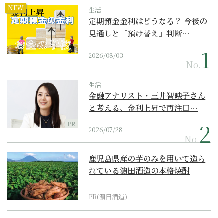
NEW
生活
定期預金金利はどうなる？ 今後の
見通しと「預け替え」判断…
2026/08/03
No.
生活
金融アナリスト・三井智映子さん
と考える、金利上昇で再注目…
PR
2026/07/28
No.
鹿児島県産の芋のみを用いて造ら
れている濵田酒造の本格焼酎
PR(濵田酒造)