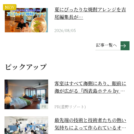
NEW
夏にぴったりな焼酎アレンジを吉
尾編集長が…
2026/08/05
記事一覧へ
ピックアップ
客室はすべて海側にあり、眼前に
海が広がる『西表島ホテル by 星
野リゾート』
PR
PR(星野リゾート)
最先端の技術と技術者たちの熱い
気持ちによって作られているオー