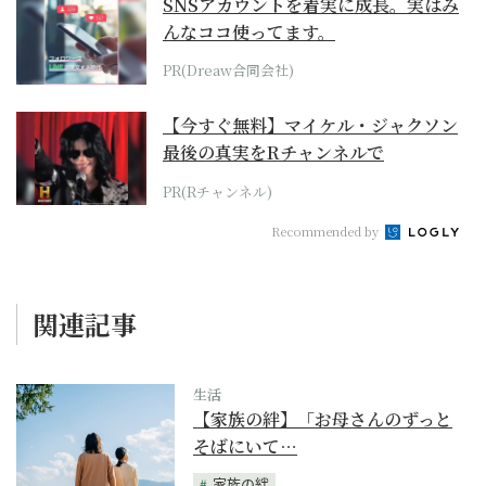
SNSアカウントを着実に成長。実はみ
んなココ使ってます。
PR(Dreaw合同会社)
【今すぐ無料】マイケル・ジャクソン
最後の真実をRチャンネルで
PR(Rチャンネル)
Recommended by
関連記事
生活
【家族の絆】「お母さんのずっと
そばにいて…
家族の絆