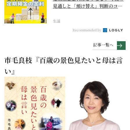
見通しと「預け替え」判断のコツ
【お金の学校】
生活
Recommended by
記事一覧へ
市毛良枝『百歳の景色見たいと母は言
い』