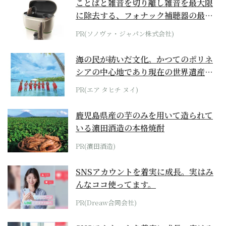
ことばと雑音を切り離し雑音を最大限
に除去する、フォナック補聴器の最上
位モデル
PR(ソノヴァ・ジャパン株式会社)
海の民が紡いだ文化。かつてのポリネ
シアの中心地であり現在の世界遺産か
らみえてくる...
PR(エア タヒチ ヌイ)
鹿児島県産の芋のみを用いて造られて
いる濵田酒造の本格焼酎
PR(濵田酒造)
SNSアカウントを着実に成長。実はみ
んなココ使ってます。
PR(Dreaw合同会社)