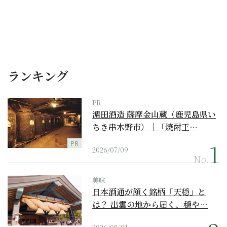
ランキング
PR
濵田酒造 薩摩金山蔵（鹿児島県い
ちき串木野市）｜「焼酎王…
PR
2026/07/09
No.
美味
日本酒通が頷く銘柄「天穏」と
は？ 出雲の地から届く、穏や…