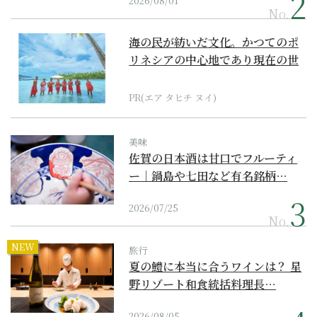
2026/08/01
No.
海の民が紡いだ文化。かつてのポ
リネシアの中心地であり現在の世
界遺産からみえてくる...
PR(エア タヒチ ヌイ)
美味
佐賀の日本酒は甘口でフルーティ
ー｜鍋島や七田など有名銘柄…
2026/07/25
No.
NEW
旅行
夏の鱧に本当に合うワインは？ 星
野リゾート和食統括料理長…
2026/08/05