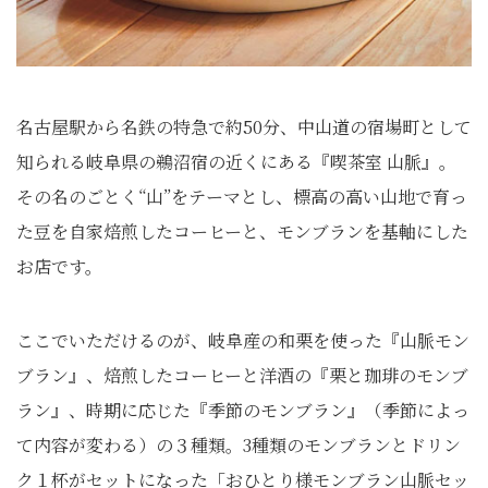
名古屋駅から名鉄の特急で約50分、中山道の宿場町として
知られる岐阜県の鵜沼宿の近くにある『喫茶室 山脈』。
その名のごとく“山”をテーマとし、標高の高い山地で育っ
た豆を自家焙煎したコーヒーと、モンブランを基軸にした
お店です。
ここでいただけるのが、岐阜産の和栗を使った『山脈モン
ブラン』、焙煎したコーヒーと洋酒の『栗と珈琲のモンブ
ラン』、時期に応じた『季節のモンブラン』（季節によっ
て内容が変わる）の３種類。3種類のモンブランとドリン
ク１杯がセットになった「おひとり様モンブラン山脈セッ