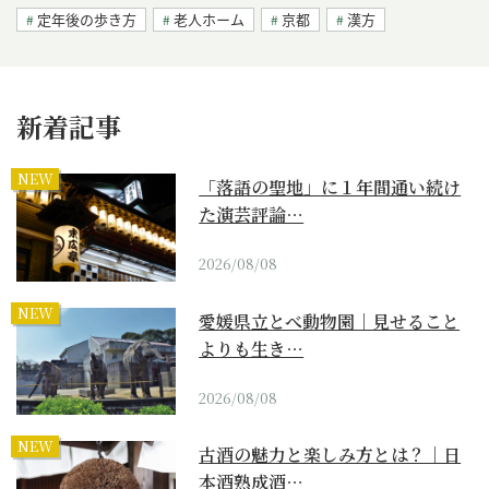
定年後の歩き方
老人ホーム
京都
漢方
新着記事
NEW
「落語の聖地」に１年間通い続け
た演芸評論…
2026/08/08
NEW
愛媛県立とべ動物園｜見せること
よりも生き…
2026/08/08
NEW
古酒の魅力と楽しみ方とは？｜日
本酒熟成酒…