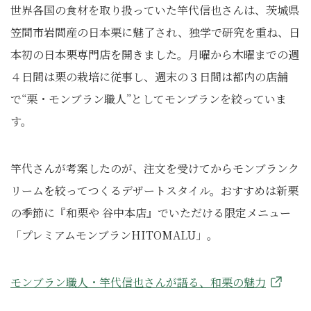
世界各国の食材を取り扱っていた竿代信也さんは、茨城県
笠間市岩間産の日本栗に魅了され、独学で研究を重ね、日
本初の日本栗専門店を開きました。月曜から木曜までの週
４日間は栗の栽培に従事し、週末の３日間は都内の店舗
で“栗・モンブラン職人”としてモンブランを絞っていま
す。
竿代さんが考案したのが、注文を受けてからモンブランク
リームを絞ってつくるデザートスタイル。おすすめは新栗
の季節に『和栗や 谷中本店』でいただける限定メニュー
「プレミアムモンブランHITOMALU」。
モンブラン職人・竿代信也さんが語る、和栗の魅力