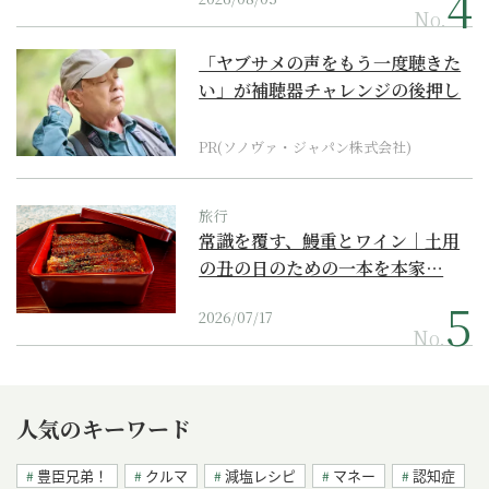
No.
「ヤブサメの声をもう一度聴きた
い」が補聴器チャレンジの後押し
に
PR(ソノヴァ・ジャパン株式会社)
旅行
常識を覆す、鰻重とワイン｜土用
の丑の日のための一本を本家…
2026/07/17
No.
人気のキーワード
豊臣兄弟！
クルマ
減塩レシピ
マネー
認知症