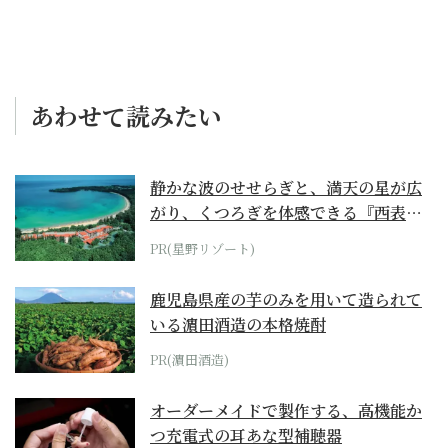
あわせて読みたい
静かな波のせせらぎと、満天の星が広
がり、くつろぎを体感できる『西表島
ホテル by...
PR(星野リゾート)
鹿児島県産の芋のみを用いて造られて
いる濵田酒造の本格焼酎
PR(濵田酒造)
オーダーメイドで製作する、高機能か
つ充電式の耳あな型補聴器