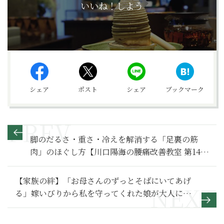
いいね！しよう
シェア
ポスト
シェア
ブックマーク
脚のだるさ・重さ・冷えを解消する「足裏の筋
肉」のほぐし方【川口陽海の腰痛改善教室 第143
回】
【家族の絆】「お母さんのずっとそばにいてあげ
る」嫁いびりから私を守ってくれた娘が大人にな
って～その１～