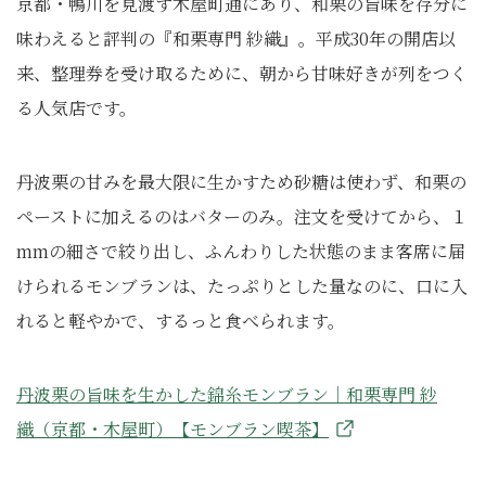
京都・鴨川を見渡す木屋町通にあり、和栗の旨味を存分に
味わえると評判の『和栗専門 紗織』。平成30年の開店以
来、整理券を受け取るために、朝から甘味好きが列をつく
る人気店です。
丹波栗の甘みを最大限に生かすため砂糖は使わず、和栗の
ペーストに加えるのはバターのみ。注文を受けてから、１
mmの細さで絞り出し、ふんわりした状態のまま客席に届
けられるモンブランは、たっぷりとした量なのに、口に入
れると軽やかで、するっと食べられます。
丹波栗の旨味を生かした錦糸モンブラン｜和栗専門 紗
織（京都・木屋町）【モンブラン喫茶】