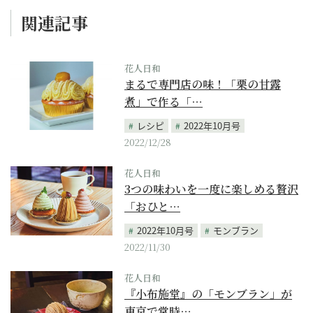
関連記事
花人日和
まるで専門店の味！「栗の甘露
煮」で作る「…
レシピ
2022年10月号
2022/12/28
花人日和
3つの味わいを一度に楽しめる贅沢
「おひと…
2022年10月号
モンブラン
2022/11/30
花人日和
『小布施堂』の「モンブラン」が
東京で常時…