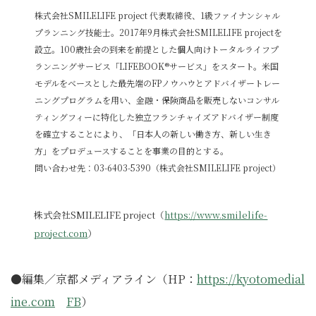
株式会社SMILELIFE project 代表取締役、1級ファイナンシャル
プランニング技能士。2017年9月株式会社SMILELIFE projectを
設立。100歳社会の到来を前提とした個人向けトータルライフプ
ランニングサービス「LIFEBOOK®サービス」をスタート。米国
モデルをベースとした最先端のFPノウハウとアドバイザートレー
ニングプログラムを用い、金融・保険商品を販売しないコンサル
ティングフィーに特化した独立フランチャイズアドバイザー制度
を確立することにより、「日本人の新しい働き方、新しい生き
方」をプロデュースすることを事業の目的とする。
問い合わせ先：03-6403-5390（株式会社SMILELIFE project）
株式会社SMILELIFE project（
https://www.smilelife-
project.com
）
●編集／京都メディアライン（HP：
https://kyotomedial
ine.com
FB
）