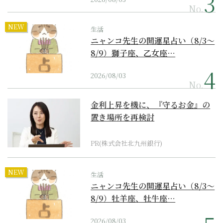
No.
NEW
生活
ニャンコ先生の開運星占い（8/3～
8/9）獅子座、乙女座…
2026/08/03
No.
金利上昇を機に、『守るお金』の
置き場所を再検討
PR(株式会社北九州銀行)
NEW
生活
ニャンコ先生の開運星占い（8/3～
8/9）牡羊座、牡牛座…
2026/08/03