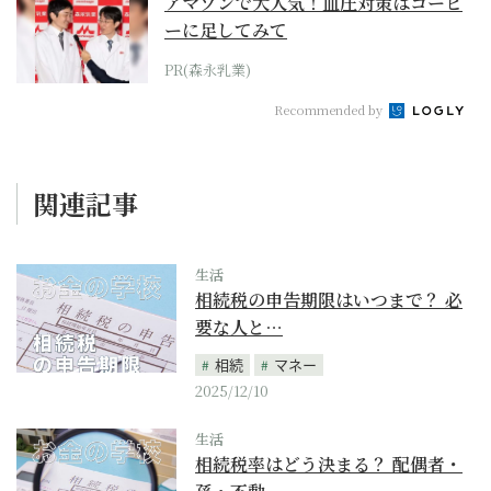
アマゾンで大人気！血圧対策はコーヒ
ーに足してみて
PR(森永乳業)
Recommended by
関連記事
生活
相続税の申告期限はいつまで？ 必
要な人と…
相続
マネー
2025/12/10
生活
相続税率はどう決まる？ 配偶者・