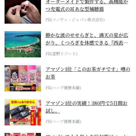
オーダーメイドで製作する、高機能か
つ充電式の耳あな型補聴器
PR(ソノヴァ・ジャパン株式会社)
静かな波のせせらぎと、満天の星が広
がり、くつろぎを体感できる『西表島
ホテル by...
PR(星野リゾート)
アマゾン1位「このお茶ガチです」噂の
お茶
PR(ハーブ健康本舗)
アマゾン1位の実績！380円で5日間お
試し。
PR(ハーブ健康本舗)