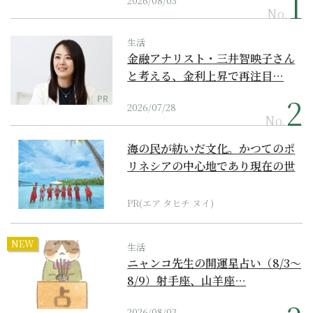
2026/08/03
No.
生活
金融アナリスト・三井智映子さん
と考える、金利上昇で再注目…
PR
2026/07/28
No.
海の民が紡いだ文化。かつてのポ
リネシアの中心地であり現在の世
界遺産からみえてくる...
PR(エア タヒチ ヌイ)
NEW
生活
ニャンコ先生の開運星占い（8/3～
8/9）射手座、山羊座…
2026/08/03