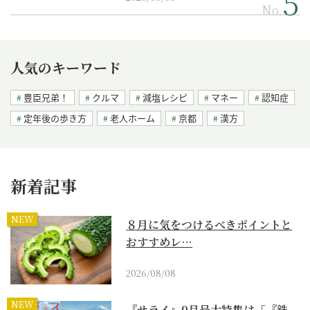
No.
人気のキーワード
豊臣兄弟！
クルマ
減塩レシピ
マネー
認知症
定年後の歩き方
老人ホーム
京都
漢方
新着記事
NEW
８月に気をつけるべきポイントと
おすすめレ…
2026/08/08
NEW
『サライ』9月号大特集は「『鉄