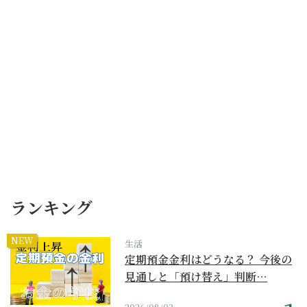
ランキング
NEW
生活
定期預金金利はどうなる？ 今後の
見通しと「預け替え」判断…