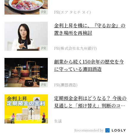
PR
PR(エア タヒチ ヌイ)
金利上昇を機に、『守るお金』の
置き場所を再検討
PR
PR(株式会社北九州銀行)
創業から続く150余年の歴史を今
に守っている濵田酒造
PR
PR(濵田酒造)
定期預金金利はどうなる？ 今後の
見通しと「預け替え」判断のコツ
【お金の学校】
生活
Recommended by