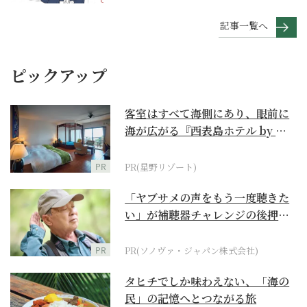
記事一覧へ
ピックアップ
客室はすべて海側にあり、眼前に
海が広がる『西表島ホテル by 星
野リゾート』
PR
PR(星野リゾート)
「ヤブサメの声をもう一度聴きた
い」が補聴器チャレンジの後押し
に
PR
PR(ソノヴァ・ジャパン株式会社)
タヒチでしか味わえない、「海の
民」の記憶へとつながる旅