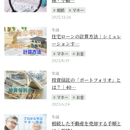
孫・不動…
相続
マネー
2025/11/26
生活
住宅ローンの計算方法｜シミュレ
ーションす…
マネー
お金
2023/8/19
生活
投資信託の「ポートフォリオ」と
は？｜40…
マネー
お金
2023/6/24
生活
相続した不動産を売却する手順と