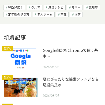
豊臣兄弟！
クルマ
減塩レシピ
マネー
認知症
定年後の歩き方
老人ホーム
京都
漢方
新着記事
NEW
Google翻訳をChromeで使う基
本…
2026/08/06
NEW
夏にぴったりな焼酎アレンジを吉
尾編集長が…
2026/08/05