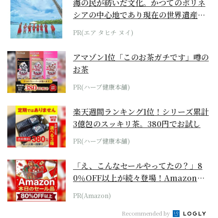
海の民が紡いだ文化。かつてのポリネ
シアの中心地であり現在の世界遺産か
らみえてくる...
PR(エア タヒチ ヌイ)
アマゾン1位「このお茶ガチです」噂の
お茶
PR(ハーブ健康本舗)
楽天週間ランキング1位！シリーズ累計
3億包のスッキリ茶。380円でお試し
PR(ハーブ健康本舗)
「え、こんなセールやってたの？」8
0％OFF以上が続々登場！Amazonの
本気が...
PR(Amazon)
Recommended by