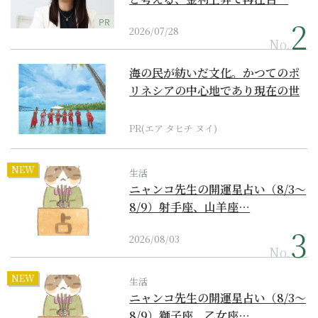
PR
2026/07/28
No.
海の民が紡いだ文化。かつてのポ
リネシアの中心地であり現在の世
界遺産からみえてくる...
PR(エア タヒチ ヌイ)
NEW
生活
ニャンコ先生の開運星占い（8/3～
8/9）射手座、山羊座…
2026/08/03
No.
NEW
生活
ニャンコ先生の開運星占い（8/3～
8/9）獅子座、乙女座…