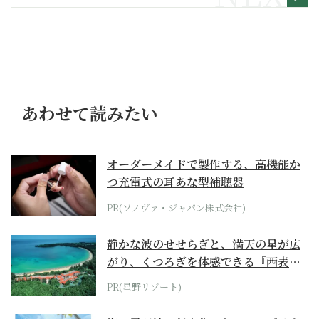
あわせて読みたい
オーダーメイドで製作する、高機能か
つ充電式の耳あな型補聴器
PR(ソノヴァ・ジャパン株式会社)
静かな波のせせらぎと、満天の星が広
がり、くつろぎを体感できる『西表島
ホテル by...
PR(星野リゾート)