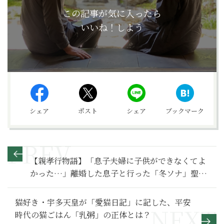
この記事が気に入ったら
いいね！しよう
シェア
ポスト
シェア
ブックマーク
【親孝行物語】「息子夫婦に子供ができなくてよ
かった…」離婚した息子と行った「冬ソナ」聖地
巡礼旅行で感じた親子の絆～その１〜
猫好き・宇多天皇が「愛猫日記」に記した、平安
時代の猫ごはん「乳粥」の正体とは？