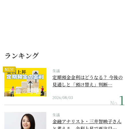
ランキング
NEW
生活
定期預金金利はどうなる？ 今後の
見通しと「預け替え」判断…
2026/08/03
No.
生活
金融アナリスト・三井智映子さん
と考える、金利上昇で再注目…