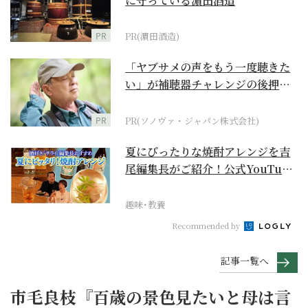
に守っている濵田酒造
PR
PR(濵田酒造)
「ヤブサメの声をもう一度聴きた
い」が補聴器チャレンジの後押し
に
PR
PR(ソノヴァ・ジャパン株式会社)
夏にぴったりな焼酎アレンジを吉
尾編集長がご紹介！公式YouTube
【まったりサラ...
趣味･教養
Recommended by
記事一覧へ
市毛良枝『百歳の景色見たいと母は言