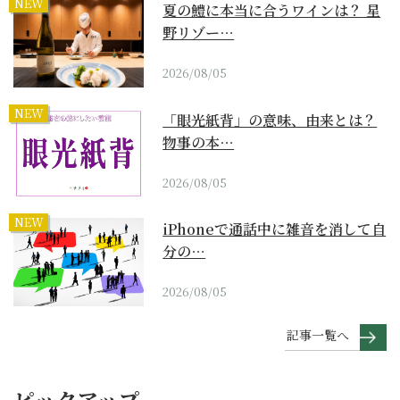
NEW
夏の鱧に本当に合うワインは？ 星
野リゾー…
2026/08/05
NEW
「眼光紙背」の意味、由来とは？
物事の本…
2026/08/05
NEW
iPhoneで通話中に雑音を消して自
分の…
2026/08/05
記事一覧へ
ピックアップ