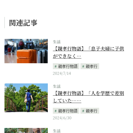
関連記事
生活
【親孝行物語】「息子夫婦に子供
ができなく…
親孝行物語
親孝行
2024/7/14
生活
【親孝行物語】「人を学歴で差別
していた……
親孝行物語
親孝行
2024/6/30
生活