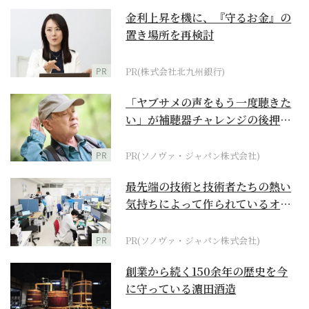
金利上昇を機に、『守るお金』の
置き場所を再検討
PR
PR(株式会社北九州銀行)
「ヤブサメの声をもう一度聴きた
い」が補聴器チャレンジの後押し
に
PR
PR(ソノヴァ・ジャパン株式会社)
最先端の技術と技術者たちの熱い
気持ちによって作られているオー
ダーメイド補聴器
PR
PR(ソノヴァ・ジャパン株式会社)
創業から続く150余年の歴史を今
に守っている濵田酒造