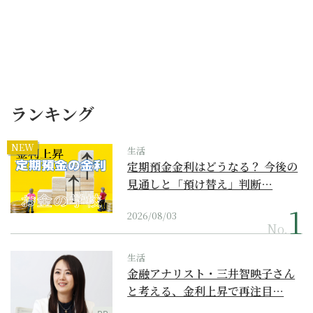
ランキング
NEW
生活
定期預金金利はどうなる？ 今後の
見通しと「預け替え」判断…
2026/08/03
No.
生活
金融アナリスト・三井智映子さん
と考える、金利上昇で再注目…