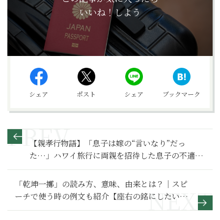
いいね！しよう
シェア
ポスト
シェア
ブックマーク
【親孝行物語】「息子は嫁の“言いなり”だっ
た…」ハワイ旅行に両親を招待した息子の不適切
な親孝行〜その１〜
「乾坤一擲」の読み方、意味、由来とは？｜スピ
ーチで使う時の例文も紹介【座右の銘にしたい言
葉】