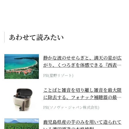
あわせて読みたい
静かな波のせせらぎと、満天の星が広
がり、くつろぎを体感できる『西表島
ホテル by...
PR(星野リゾート)
ことばと雑音を切り離し雑音を最大限
に除去する、フォナック補聴器の最上
位モデル
PR(ソノヴァ・ジャパン株式会社)
鹿児島県産の芋のみを用いて造られて