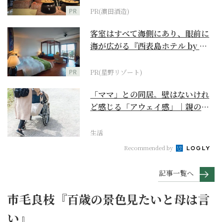
PR
PR(濵田酒造)
客室はすべて海側にあり、眼前に
海が広がる『西表島ホテル by 星
野リゾート』
PR
PR(星野リゾート)
「ママ」との同居。壁はないけれ
ど感じる「アウェイ感」｜親の終
の棲家をどう選ぶ？【...
生活
Recommended by
記事一覧へ
市毛良枝『百歳の景色見たいと母は言
い』