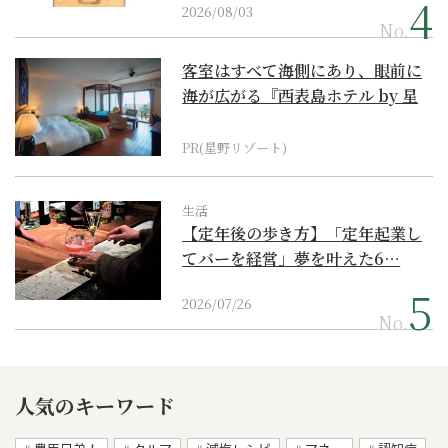
2026/08/03
No.
客室はすべて海側にあり、眼前に
海が広がる『西表島ホテル by 星
野リゾート』
PR(星野リゾート)
生活
【定年後の歩き方】「定年起業し
てバーを経営」夢を叶えた6…
2026/07/26
No.
人気のキーワード