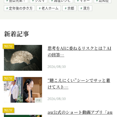
豊臣兄弟！
クルマ
減塩レシピ
マネー
認知症
定年後の歩き方
老人ホーム
京都
漢方
新着記事
NEW
思考をAIに委ねるリスクとは？AI
の回答…
2026/08/10
NEW
“聴こえにくい”シーンでサッと着
けてスト…
2026/08/10
PR
NEW
au公式のショート動画アプリ「au