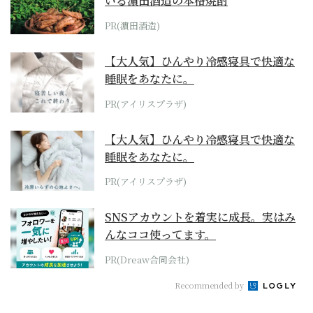
いる濵田酒造の本格焼酎
PR(濵田酒造)
【大人気】ひんやり冷感寝具で快適な
睡眠をあなたに。
PR(アイリスプラザ)
【大人気】ひんやり冷感寝具で快適な
睡眠をあなたに。
PR(アイリスプラザ)
SNSアカウントを着実に成長。実はみ
んなココ使ってます。
PR(Dreaw合同会社)
Recommended by