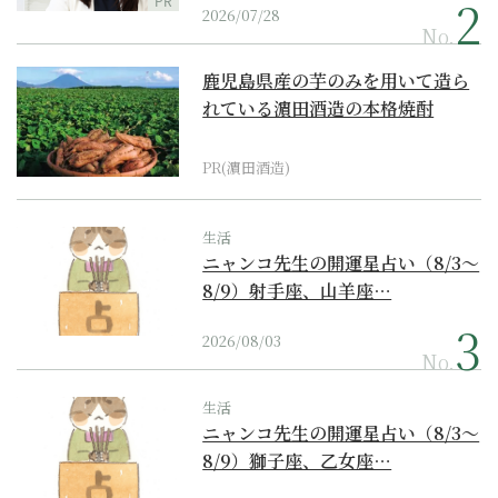
PR
2026/07/28
No.
鹿児島県産の芋のみを用いて造ら
れている濵田酒造の本格焼酎
PR(濵田酒造)
生活
ニャンコ先生の開運星占い（8/3～
8/9）射手座、山羊座…
2026/08/03
No.
生活
ニャンコ先生の開運星占い（8/3～
8/9）獅子座、乙女座…