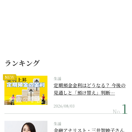
ランキング
NEW
生活
定期預金金利はどうなる？ 今後の
見通しと「預け替え」判断…
2026/08/03
No.
生活
金融アナリスト・三井智映子さん