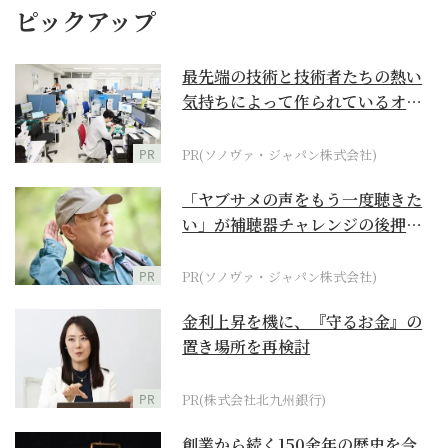
ピックアップ
最先端の技術と技術者たちの熱い
気持ちによって作られているオー
ダーメイド補聴器
PR
PR(ソノヴァ・ジャパン株式会社)
「ヤブサメの声をもう一度聴きた
い」が補聴器チャレンジの後押し
に
PR
PR(ソノヴァ・ジャパン株式会社)
金利上昇を機に、『守るお金』の
置き場所を再検討
PR
PR(株式会社北九州銀行)
創業から続く150余年の歴史を今