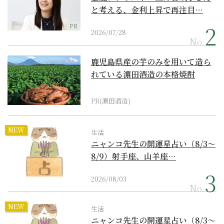
と考える、金利上昇で再注目…
PR
2026/07/28
No.
鹿児島県産の芋のみを用いて造ら
れている濵田酒造の本格焼酎
PR(濵田酒造)
NEW
生活
ニャンコ先生の開運星占い（8/3～
8/9）射手座、山羊座…
2026/08/03
No.
NEW
生活
ニャンコ先生の開運星占い（8/3～