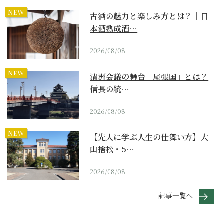
NEW
古酒の魅力と楽しみ方とは？｜日
本酒熟成酒…
2026/08/08
NEW
清洲会議の舞台「尾張国」とは？
信長の統…
2026/08/08
NEW
【先人に学ぶ人生の仕舞い方】大
山捨松・5…
2026/08/08
記事一覧へ