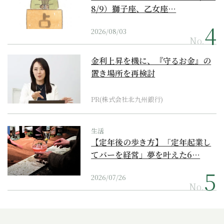
8/9）獅子座、乙女座…
2026/08/03
No.
金利上昇を機に、『守るお金』の
置き場所を再検討
PR(株式会社北九州銀行)
生活
【定年後の歩き方】「定年起業し
てバーを経営」夢を叶えた6…
2026/07/26
No.