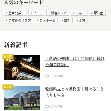
人気のキーワード
豊臣兄弟！
クルマ
減塩レシピ
マネー
認知症
定年後の歩き方
老人ホーム
京都
漢方
新着記事
NEW
「落語の聖地」に１年間通い続け
た演芸評論…
2026/08/08
NEW
愛媛県立とべ動物園｜見せること
よりも生き…
2026/08/08