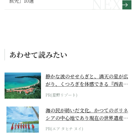
旅先」10選
あわせて読みたい
静かな波のせせらぎと、満天の星が広
がり、くつろぎを体感できる『西表島
ホテル by...
PR(星野リゾート)
海の民が紡いだ文化。かつてのポリネ
シアの中心地であり現在の世界遺産か
らみえてくる...
PR(エア タヒチ ヌイ)