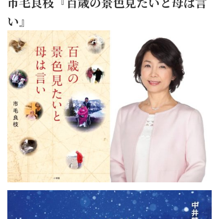
市毛良枝『百歳の景色見たいと母は言
い』