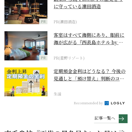
に守っている濵田酒造
PR
PR(濵田酒造)
客室はすべて海側にあり、眼前に
海が広がる『西表島ホテル by 星
野リゾート』
PR
PR(星野リゾート)
定期預金金利はどうなる？ 今後の
見通しと「預け替え」判断のコツ
【お金の学校】
生活
Recommended by
記事一覧へ