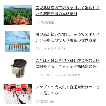
鹿児島県産の芋のみを用いて造られて
いる濵田酒造の本格焼酎
PR(濵田酒造)
海の民が紡いだ文化。かつてのポリネ
シアの中心地であり現在の世界遺産か
らみえてくる...
PR(エア タヒチ ヌイ)
ことばと雑音を切り離し雑音を最大限
に除去する、フォナック補聴器の最上
位モデル
PR(ソノヴァ・ジャパン株式会社)
アマゾンで大人気！血圧対策はコーヒ
ーに足してみて
PR(森永乳業)