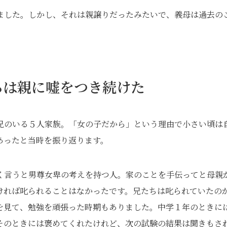
ました。しかし、それは親譲りだったみたいで、義母は過去の
らは親に嘘をつき続けた
兄のいる５人家族。「女の子だから」という理由で小さい頃は
あったと当時を振り返ります。
く言うと男尊女卑の考えを持つ人。家のことを手伝ってと母親
ければ叱られることはなかったです。兄たちは叱られていたの
を見て、勉強を頑張った時期もありました。中学１年のときに
そのときには褒めてくれたけれど、次の試験の結果は聞きもさ