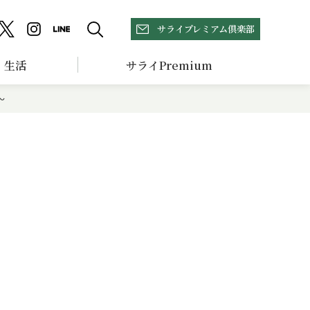
サライプレミアム倶楽部
生活
サライPremium
～