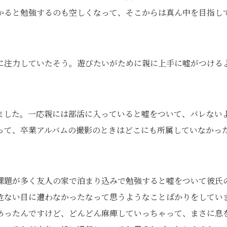
かると勉強するのも空しくなって、そこからは真ん中を目指し
に注力していたそう。遊びたいがために親に上手に嘘がつける
ました。一応親には部活に入っていると嘘をついて、バレない
って、卒業アルバムの撮影のときはどこにも所属していなかっ
課題が多く友人の家で泊まり込みで勉強すると嘘をついて彼氏
危ない目に遭わなかったなって思うようなことばかりをしてい
あったんですけど、どんどん麻痺していっちゃって、まさに息