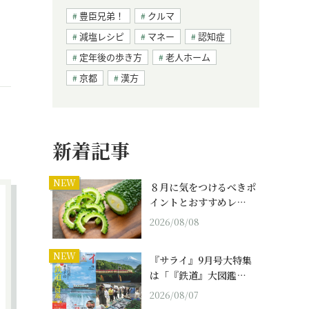
」
豊臣兄弟！
クルマ
減塩レシピ
マネー
認知症
定年後の歩き方
老人ホーム
京都
漢方
新着記事
NEW
８月に気をつけるべきポ
イントとおすすめレ…
2026/08/08
NEW
『サライ』9月号大特集
は「『鉄道』大図鑑…
2026/08/07