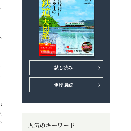
て
よ
よ
試し読み
た
定期購読
の
ま
を
人気のキーワード