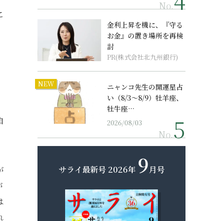
No.
こ
金利上昇を機に、『守る
お金』の置き場所を再検
討
PR(株式会社北九州銀行)
NEW
ニャンコ先生の開運星占
い（8/3～8/9）牡羊座、
牡牛座…
自
2026/08/03
No.
9
サライ最新号
2026年
月号
が
が
は
れ