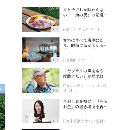
タヒチでしか味わえな
い、「海の民」の記憶へ
とつながる旅
PR
PR(エア タヒチ ヌイ)
客室はすべて海側にあ
り、眼前に海が広がる
『西表島ホテル by 星野
リゾート』
PR
PR(星野リゾート)
「ヤブサメの声をもう一
度聴きたい」が補聴器チ
ャレンジの後押しに
PR(ソノヴァ・ジャパン株
PR
式会社)
金利上昇を機に、『守る
お金』の置き場所を再検
討
PR
PR(株式会社北九州銀行)