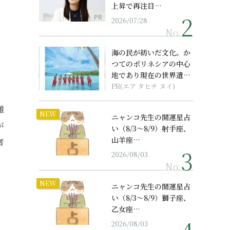
上昇で再注目…
PR
2026/07/28
No.
海の民が紡いだ文化。か
つてのポリネシアの中心
地であり現在の世界遺産
からみえてくる...
PR(エア タヒチ ヌイ)
離
NEW
ニャンコ先生の開運星占
が
い（8/3～8/9）射手座、
山羊座…
者
2026/08/03
No.
NEW
ニャンコ先生の開運星占
い（8/3～8/9）獅子座、
乙女座…
2026/08/03