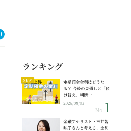
ランキング
NEW
定期預金金利はどうな
る？ 今後の見通しと「預
け替え」判断…
2026/08/03
No.
金融アナリスト・三井智
映子さんと考える、金利