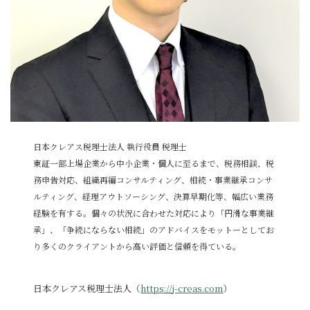
日本クレアス税理士法人 執行役員 税理士
東証一部上場企業から中小企業・個人に至るまで、税務相談、税
務申告対応、組織再編コンサルティング、相続・事業継承コンサ
ルティング、経理アウトソーシング、決算早期化等、幅広い業務
経験を有する。個々の状況に合わせた対応により「円滑な事業継
承」、「争続にならない相続」のアドバイスをモットーとしてお
り多くのクライアントから高い評価と信頼を得ている。
日本クレアス税理士法人（
https://j-creas.com
）