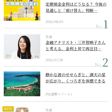
定期預金金利はどうなる？ 今後の
見通しと「預け替え」判断…
2026/08/03
No.
生活
金融アナリスト・三井智映子さん
と考える、金利上昇で再注目…
PR
2026/07/28
No.
静かな波のせせらぎと、満天の星
が広がり、くつろぎを体感できる
『西表島ホテル by...
PR(星野リゾート)
NEW
生活