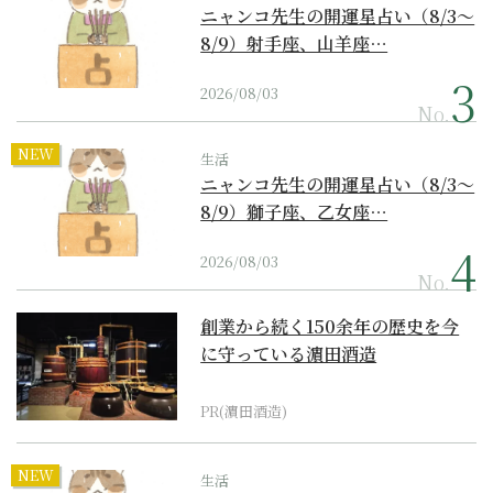
ニャンコ先生の開運星占い（8/3～
8/9）射手座、山羊座…
2026/08/03
No.
NEW
生活
ニャンコ先生の開運星占い（8/3～
8/9）獅子座、乙女座…
2026/08/03
No.
創業から続く150余年の歴史を今
に守っている濵田酒造
PR(濵田酒造)
NEW
生活