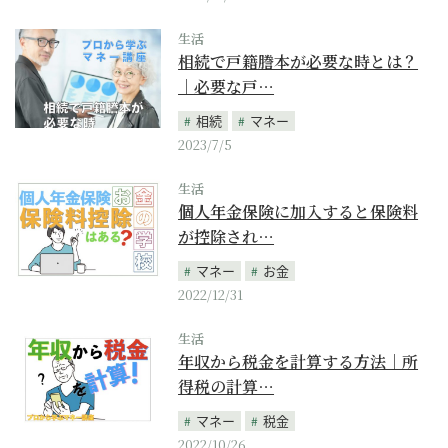
生活
相続で戸籍謄本が必要な時とは？
｜必要な戸…
相続
マネー
2023/7/5
生活
個人年金保険に加入すると保険料
が控除され…
マネー
お金
2022/12/31
生活
年収から税金を計算する方法｜所
得税の計算…
マネー
税金
2022/10/26