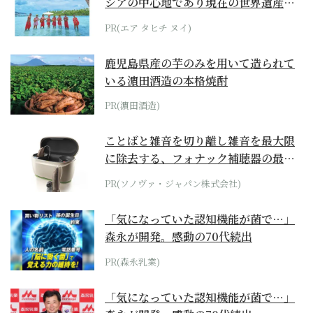
シアの中心地であり現在の世界遺産か
らみえてくる...
PR(エア タヒチ ヌイ)
鹿児島県産の芋のみを用いて造られて
いる濵田酒造の本格焼酎
PR(濵田酒造)
ことばと雑音を切り離し雑音を最大限
に除去する、フォナック補聴器の最上
位モデル
PR(ソノヴァ・ジャパン株式会社)
「気になっていた認知機能が菌で…」
森永が開発。感動の70代続出
PR(森永乳業)
「気になっていた認知機能が菌で…」