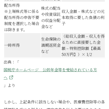
配当所得
株式の配当
※上場株式等に係る
収入金額 – 株式などの元
や投資信託
配当所得の申告不要
本取得に要した負債の利
の収益分配
制度を選択した場合
子
金など
は除きます。
（総収入金額 – 収入を得
生命保険の
るために直接要した金
一時所得
満期返戻金
額 – 特別控除額【最高
など
50万円】）× 1/2
出典：「
国税庁ホームページ 公的年金等を受給されている方
へ
」より
しかし、上記条件に該当しない場合や、医療費控除等の各