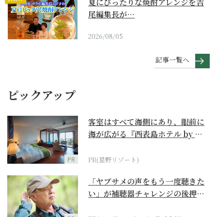
夏にぴったりな焼酎アレンジを吉
尾編集長が…
2026/08/05
記事一覧へ
ピックアップ
客室はすべて海側にあり、眼前に
海が広がる『西表島ホテル by 星
野リゾート』
PR
PR(星野リゾート)
「ヤブサメの声をもう一度聴きた
い」が補聴器チャレンジの後押し
に