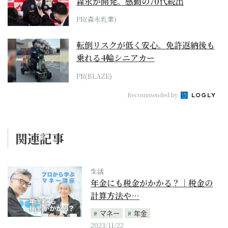
森永が開発。感動の70代続出
PR(森永乳業)
転倒リスクが低く安心。免許返納後も
乗れる4輪シニアカー
PR(BLAZE)
Recommended by
関連記事
生活
年金にも税金がかかる？｜税金の
計算方法や…
マネー
年金
2023/11/22