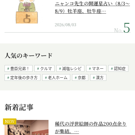
ニャンコ先生の開運星占い（8/3～
8/9）牡羊座、牡牛座…
2026/08/03
No.
人気のキーワード
豊臣兄弟！
クルマ
減塩レシピ
マネー
認知症
定年後の歩き方
老人ホーム
京都
漢方
新着記事
NEW
稀代の浮世絵師の作品200点余り
が集結。…