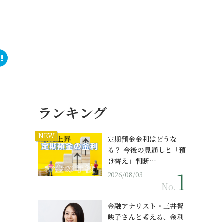
ランキング
NEW
定期預金金利はどうな
る？ 今後の見通しと「預
け替え」判断…
2026/08/03
No.
金融アナリスト・三井智
映子さんと考える、金利