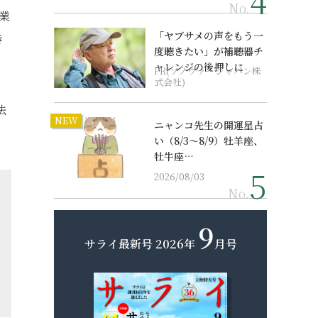
No.
業
「ヤブサメの声をもう一
き
度聴きたい」が補聴器チ
ャレンジの後押しに
PR(ソノヴァ・ジャパン株
式会社)
法
NEW
ニャンコ先生の開運星占
い（8/3～8/9）牡羊座、
牡牛座…
2026/08/03
No.
9
サライ最新号
2026年
月号