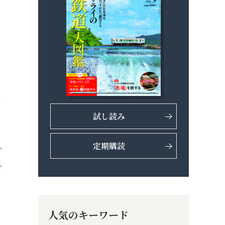
イ
い
試し読み
定期購読
す
キ
人気のキーワード