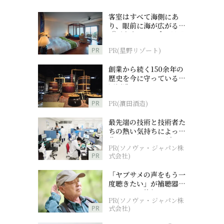
客室はすべて海側にあ
り、眼前に海が広がる
『西表島ホテル by 星野
リゾート』
PR
PR(星野リゾート)
創業から続く150余年の
歴史を今に守っている濵
田酒造
PR
PR(濵田酒造)
最先端の技術と技術者た
ちの熱い気持ちによって
作られているオーダーメ
PR(ソノヴァ・ジャパン株
イド補聴器
PR
式会社)
「ヤブサメの声をもう一
度聴きたい」が補聴器チ
ャレンジの後押しに
PR(ソノヴァ・ジャパン株
PR
式会社)