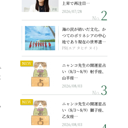
上昇で再注目…
PR
2026/07/28
No.
海の民が紡いだ文化。か
つてのポリネシアの中心
地であり現在の世界遺産
からみえてくる...
PR(エア タヒチ ヌイ)
NEW
ニャンコ先生の開運星占
キ
い（8/3～8/9）射手座、
く
山羊座…
2026/08/03
No.
NEW
ニャンコ先生の開運星占
っ
い（8/3～8/9）獅子座、
乙女座…
2026/08/03