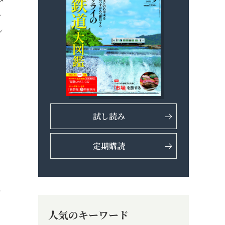
レ
ン
試し読み
定期購読
ト
人気のキーワード