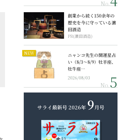
No.
創業から続く150余年の
歴史を今に守っている濵
田酒造
PR(濵田酒造)
NEW
ニャンコ先生の開運星占
い（8/3～8/9）牡羊座、
牡牛座…
2026/08/03
No.
9
サライ最新号
2026年
月号
タ