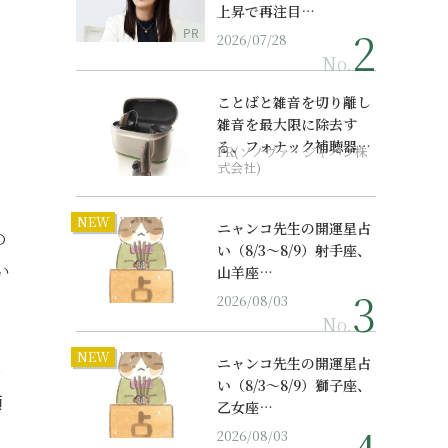
上昇で再注目…
PR
2026/07/28
No.
ことばと雑音を切り離し
雑音を最大限に除去す
る、フォナック補聴器の
PR(ソノヴァ・ジャパン株
最上位モデル
式会社)
NEW
ニャンコ先生の開運星占
の
い（8/3～8/9）射手座、
い
山羊座…
2026/08/03
No.
NEW
ニャンコ先生の開運星占
存
い（8/3～8/9）獅子座、
順
乙女座…
2026/08/03