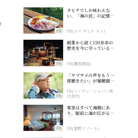
タヒチでしか味わえな
い、「海の民」の記憶へ
とつながる旅
タ
PR
PR(エア タヒチ ヌイ)
創業から続く150余年の
歴史を今に守っている濵
田酒造
PR
PR(濵田酒造)
「ヤブサメの声をもう一
度聴きたい」が補聴器チ
ャレンジの後押しに
PR(ソノヴァ・ジャパン株
PR
式会社)
客室はすべて海側にあ
り、眼前に海が広がる
『西表島ホテル by 星野
リゾート』
PR
PR(星野リゾート)