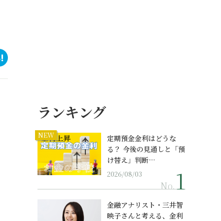
ランキング
NEW
定期預金金利はどうな
る？ 今後の見通しと「預
け替え」判断…
2026/08/03
No.
金融アナリスト・三井智
映子さんと考える、金利