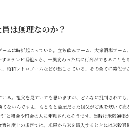
社員は無理なのか？
ブームは時折起こっていた。立ち飲みブーム、大衆酒場ブーム
ーするテレビ番組から、一風変わった店に行列ができることも
ーム、昭和レトロブームなどが起こっている。その全てに美佐子
ている。祖父を見ていても思いますが、どんなに批判されても
勝てないんですよ。もともと魚屋だった祖父がご飯を炊いて売
う”と組合や町会の人に非難されたそうです。当時は米穀通帳
食管制度上の規定では、米屋から米を購入するときには米穀通