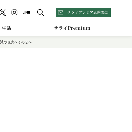
サライプレミアム倶楽部
生活
サライPremium
料減の現実～その２～