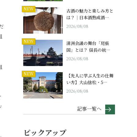
NEW
古酒の魅力と楽しみ方と
は？｜日本酒熟成酒…
だ
2026/08/08
祖
NEW
清洲会議の舞台「尾張
国」とは？ 信長の統…
2026/08/08
祖
NEW
【先人に学ぶ人生の仕舞
い方】大山捨松・5…
2026/08/08
ど
ド
記事一覧へ
ピックアップ