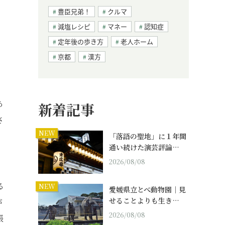
豊臣兄弟！
クルマ
減塩レシピ
マネー
認知症
定年後の歩き方
老人ホーム
京都
漢方
、
あ
新着記事
さ
NEW
「落語の聖地」に１年間
通い続けた演芸評論…
2026/08/08
、
る
NEW
愛媛県立とべ動物園｜見
せることよりも生き…
が
2026/08/08
帳