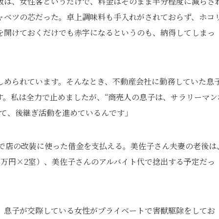
飯は、女性客というだけで、料金はそのまま半分程度に減らさ
ャベツの芯だった。卓上調味料も手入れがされておらず、ホコ
を開けておくだけでも赤字になるというのも、納得してしまっ
しめられています。そんなとき、不動産会社に勤務していた息
です。私は全力で止めましたが、“商売人の息子は、サラリーマン
って、後継ぎ活動を進めているんです」
円で店の改装に使った借金を支払える。美佐子さん夫妻の老後は
8万円×2室）、美佐子さんのアルバイト代で捻出する予定だっ
、息子が交際している女性がプライベートで害獣駆除をしてお