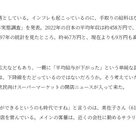
落としている。インフレも起こっているのに、手取りの給料は
与実態調査」を発表。2022年の日本の平均年収は約458万円で
997年の統計を見たところ、約467万円と、現在よりも9万円も
拡大などもあり、一概に「平均給与が下がった」という単純な
は、下降線をたどっているのではないだろうか。そう考えてい
庶民向けスーパーマーケットの開店ニュースが入って来た。
ーができるというのも時代ですね」と言うのは、美佐子さん（61
食店を営んでいる。メインの客層は、近くの会社に勤めるサラ