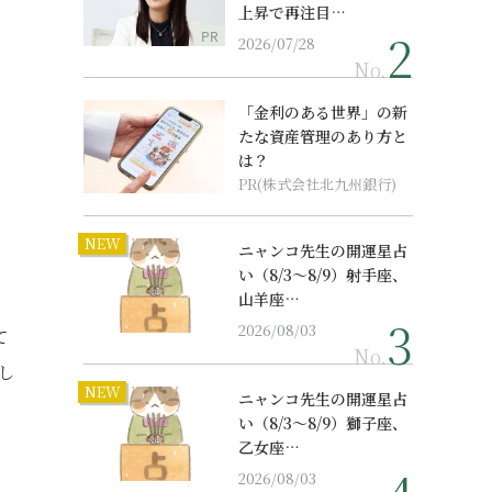
上昇で再注目…
PR
2026/07/28
No.
「金利のある世界」の新
たな資産管理のあり方と
は？
PR(株式会社北九州銀行)
NEW
ニャンコ先生の開運星占
い（8/3～8/9）射手座、
山羊座…
2026/08/03
て
No.
し
NEW
ニャンコ先生の開運星占
い（8/3～8/9）獅子座、
乙女座…
2026/08/03