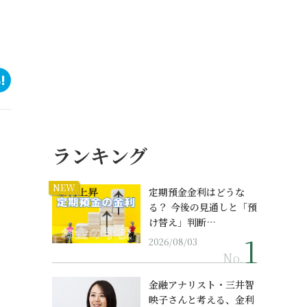
ランキング
NEW
定期預金金利はどうな
る？ 今後の見通しと「預
け替え」判断…
2026/08/03
No.
金融アナリスト・三井智
映子さんと考える、金利