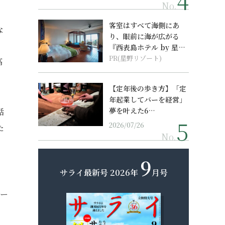
No.
客室はすべて海側にあ
な
り、眼前に海が広がる
、
『西表島ホテル by 星野
リゾート』
PR(星野リゾート)
高
【定年後の歩き方】「定
年起業してバーを経営」
夢を叶えた6…
話
2026/07/26
た
No.
9
サライ最新号
2026年
月号
リー