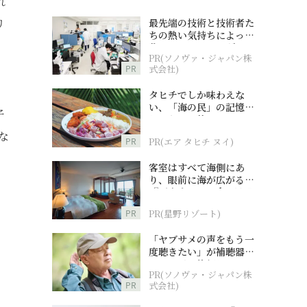
れ
リ
最先端の技術と技術者た
ちの熱い気持ちによって
作られているオーダーメ
PR(ソノヴァ・ジャパン株
イド補聴器
PR
式会社)
タヒチでしか味わえな
い、「海の民」の記憶へ
子
とつながる旅
な
PR
PR(エア タヒチ ヌイ)
客室はすべて海側にあ
り、眼前に海が広がる
『西表島ホテル by 星野
、
リゾート』
PR
PR(星野リゾート)
「ヤブサメの声をもう一
度聴きたい」が補聴器チ
ャレンジの後押しに
PR(ソノヴァ・ジャパン株
PR
式会社)