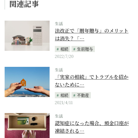
関連記事
生活
法改正で「暦年贈与」のメリット
は消失？「…
相続
生前贈与
2022/7/20
生活
「実家の相続」でトラブルを招か
ないために…
相続
不動産
2021/4/11
生活
認知症になった場合、預金口座が
凍結される…