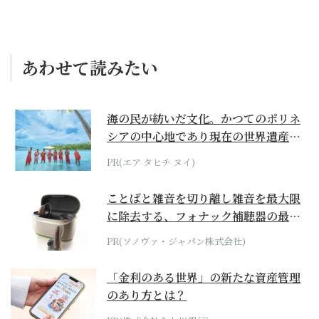
あわせて読みたい
海の民が紡いだ文化。かつてのポリネ
シアの中心地であり現在の世界遺産か
らみえてくる...
PR(エア タヒチ ヌイ)
ことばと雑音を切り離し雑音を最大限
に除去する、フォナック補聴器の最上
位モデル
PR(ソノヴァ・ジャパン株式会社)
「金利のある世界」の新たな資産管理
のあり方とは？