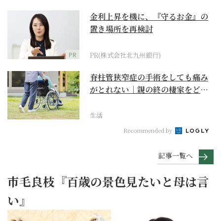
金利上昇を機に、『守るお金』の
置き場所を再検討
PR
PR(株式会社北九州銀行)
脊柱管狭窄症の手術をしても痛み
がとれない｜親の終の棲家をどう
選ぶ？【２】
生活
Recommended by
記事一覧へ
市毛良枝『百歳の景色見たいと母は言
い』