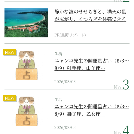
静かな波のせせらぎと、満天の星
が広がり、くつろぎを体感できる
『西表島ホテル by...
PR(星野リゾート)
NEW
生活
ニャンコ先生の開運星占い（8/3～
8/9）射手座、山羊座…
2026/08/03
No.
NEW
生活
ニャンコ先生の開運星占い（8/3～
8/9）獅子座、乙女座…
2026/08/03
No.