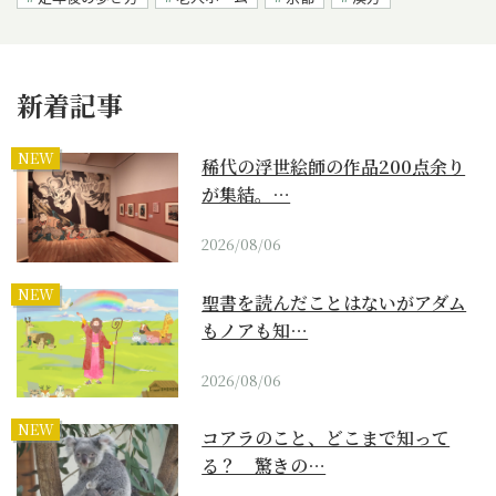
新着記事
NEW
稀代の浮世絵師の作品200点余り
が集結。…
2026/08/06
NEW
聖書を読んだことはないがアダム
もノアも知…
2026/08/06
NEW
コアラのこと、どこまで知って
る？ 驚きの…