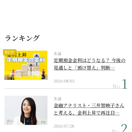
ランキング
NEW
生活
定期預金金利はどうなる？ 今後の
見通しと「預け替え」判断…
2026/08/03
No.
生活
金融アナリスト・三井智映子さん
と考える、金利上昇で再注目…
PR
2026/07/28
No.