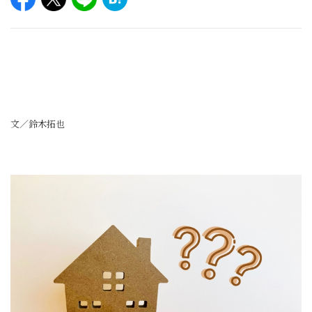
文／鈴木拓也