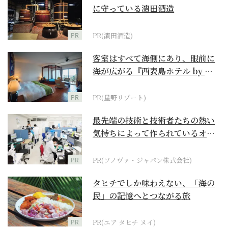
に守っている濵田酒造
PR
PR(濵田酒造)
客室はすべて海側にあり、眼前に
海が広がる『西表島ホテル by 星
野リゾート』
PR
PR(星野リゾート)
最先端の技術と技術者たちの熱い
気持ちによって作られているオー
ダーメイド補聴器
PR
PR(ソノヴァ・ジャパン株式会社)
タヒチでしか味わえない、「海の
民」の記憶へとつながる旅
PR
PR(エア タヒチ ヌイ)