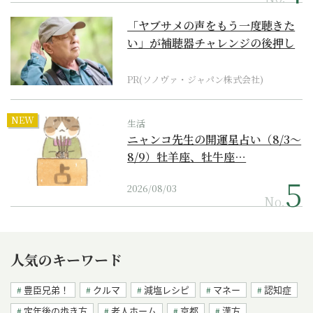
「ヤブサメの声をもう一度聴きた
い」が補聴器チャレンジの後押し
に
PR(ソノヴァ・ジャパン株式会社)
NEW
生活
ニャンコ先生の開運星占い（8/3～
8/9）牡羊座、牡牛座…
2026/08/03
No.
人気のキーワード
豊臣兄弟！
クルマ
減塩レシピ
マネー
認知症
定年後の歩き方
老人ホーム
京都
漢方