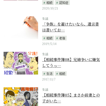
相続
認知症
2020/10/21
生活
「争族」を避けたいなら、遺言書
は書いてお…
相続
老後
2019/5/14
生活
【相続事件簿08】兄姉争いに嫌気
してうっ…
生活
相続
2017/11/7
生活
【相続事件簿05】まさか前妻との
子がいた…