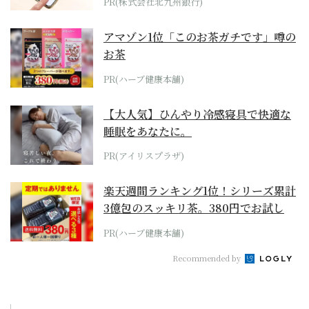
PR(株式会社北九州銀行)
アマゾン1位「このお茶ガチです」噂の
お茶
PR(ハーブ健康本舗)
【大人気】ひんやり冷感寝具で快適な
睡眠をあなたに。
PR(アイリスプラザ)
楽天週間ランキング1位！シリーズ累計
3億包のスッキリ茶。380円でお試し
PR(ハーブ健康本舗)
Recommended by