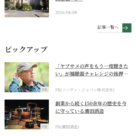
2026/08/08
記事一覧へ
ピックアップ
「ヤブサメの声をもう一度聴きた
い」が補聴器チャレンジの後押し
に
PR
PR(ソノヴァ・ジャパン株式会社)
創業から続く150余年の歴史を今
に守っている濵田酒造
PR
PR(濵田酒造)