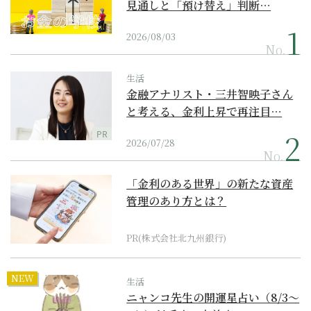
見通しと「預け替え」判断…
2026/08/03
No.
生活
金融アナリスト・三井智映子さん
と考える、金利上昇で再注目…
PR
2026/07/28
No.
「金利のある世界」の新たな資産
管理のあり方とは？
PR(株式会社北九州銀行)
NEW
生活
ニャンコ先生の開運星占い（8/3～