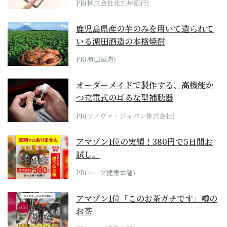
PR(株式会社北九州銀行)
鹿児島県産の芋のみを用いて造られて
いる濵田酒造の本格焼酎
PR(濵田酒造)
オーダーメイドで製作する、高機能か
つ充電式の耳あな型補聴器
PR(ソノヴァ・ジャパン株式会社)
アマゾン1位の実績！380円で5日間お
試し。
PR(ハーブ健康本舗)
アマゾン1位「このお茶ガチです」噂の
お茶