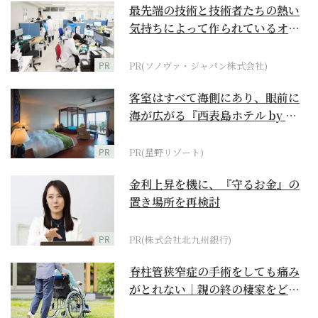
最先端の技術と技術者たちの熱い
気持ちによって作られているオー
ダーメイド補聴器
PR
PR(ソノヴァ・ジャパン株式会社)
客室はすべて海側にあり、眼前に
海が広がる『西表島ホテル by 星
野リゾート』
PR
PR(星野リゾート)
金利上昇を機に、『守るお金』の
置き場所を再検討
PR
PR(株式会社北九州銀行)
脊柱管狭窄症の手術をしても痛み
がとれない｜親の終の棲家をどう
選ぶ？【２】