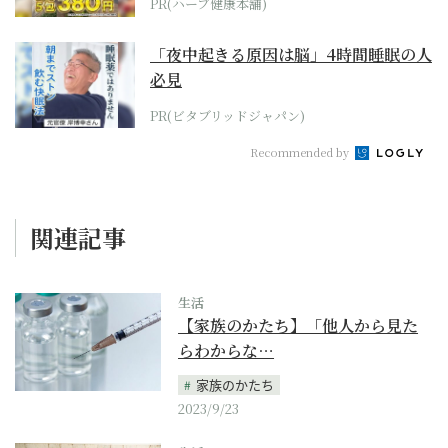
PR(ハーブ健康本舗)
「夜中起きる原因は脳」4時間睡眠の人
必見
PR(ビタブリッドジャパン)
Recommended by
関連記事
生活
【家族のかたち】「他人から見た
らわからな…
家族のかたち
2023/9/23