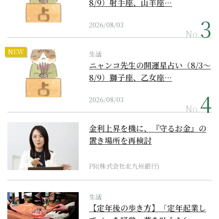
8/9）射手座、山羊座…
2026/08/03
No.
NEW
生活
ニャンコ先生の開運星占い（8/3～
8/9）獅子座、乙女座…
2026/08/03
No.
金利上昇を機に、『守るお金』の
置き場所を再検討
PR(株式会社北九州銀行)
生活
【定年後の歩き方】「定年起業し