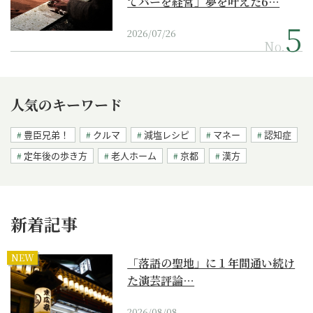
てバーを経営」夢を叶えた6…
2026/07/26
No.
人気のキーワード
豊臣兄弟！
クルマ
減塩レシピ
マネー
認知症
定年後の歩き方
老人ホーム
京都
漢方
新着記事
NEW
「落語の聖地」に１年間通い続け
た演芸評論…
2026/08/08