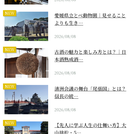
NEW
愛媛県立とべ動物園｜見せること
よりも生き…
2026/08/08
NEW
古酒の魅力と楽しみ方とは？｜日
本酒熟成酒…
2026/08/08
NEW
清洲会議の舞台「尾張国」とは？
信長の統…
2026/08/08
NEW
【先人に学ぶ人生の仕舞い方】大
山捨松・5…