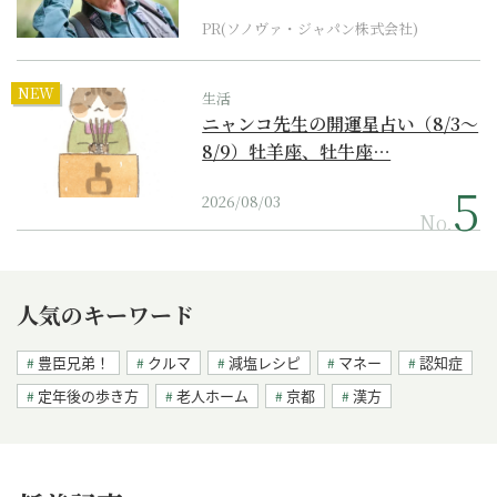
PR(ソノヴァ・ジャパン株式会社)
NEW
生活
ニャンコ先生の開運星占い（8/3～
8/9）牡羊座、牡牛座…
2026/08/03
No.
人気のキーワード
豊臣兄弟！
クルマ
減塩レシピ
マネー
認知症
定年後の歩き方
老人ホーム
京都
漢方