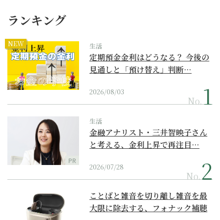
ランキング
NEW
生活
定期預金金利はどうなる？ 今後の
見通しと「預け替え」判断…
2026/08/03
No.
生活
金融アナリスト・三井智映子さん
と考える、金利上昇で再注目…
PR
2026/07/28
No.
ことばと雑音を切り離し雑音を最
大限に除去する、フォナック補聴