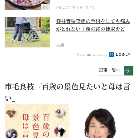
PR
PR(エア タヒチ ヌイ)
脊柱管狭窄症の手術をしても痛み
がとれない｜親の終の棲家をどう
選ぶ？【２】
生活
Recommended by
記事一覧へ
市毛良枝『百歳の景色見たいと母は言
い』