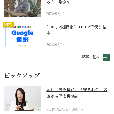
る？ 驚きの…
2026/08/06
NEW
Google翻訳をChromeで使う基
本…
2026/08/06
記事一覧へ
ピックアップ
金利上昇を機に、『守るお金』の
置き場所を再検討
PR
PR(株式会社北九州銀行)