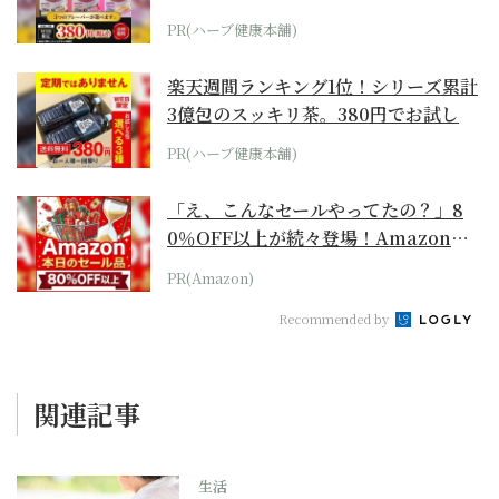
PR(ハーブ健康本舗)
楽天週間ランキング1位！シリーズ累計
3億包のスッキリ茶。380円でお試し
PR(ハーブ健康本舗)
「え、こんなセールやってたの？」8
0％OFF以上が続々登場！Amazonの
本気が...
PR(Amazon)
Recommended by
関連記事
生活