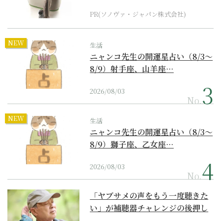
器の最上位モデル
PR(ソノヴァ・ジャパン株式会社)
NEW
生活
ニャンコ先生の開運星占い（8/3～
8/9）射手座、山羊座…
2026/08/03
No.
NEW
生活
ニャンコ先生の開運星占い（8/3～
8/9）獅子座、乙女座…
2026/08/03
No.
「ヤブサメの声をもう一度聴きた
い」が補聴器チャレンジの後押し
に