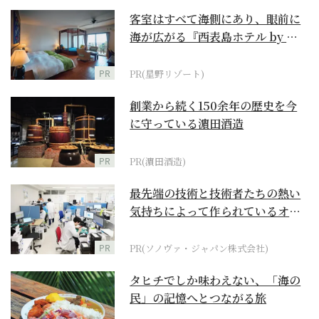
客室はすべて海側にあり、眼前に
海が広がる『西表島ホテル by 星
野リゾート』
PR
PR(星野リゾート)
創業から続く150余年の歴史を今
に守っている濵田酒造
PR
PR(濵田酒造)
最先端の技術と技術者たちの熱い
気持ちによって作られているオー
ダーメイド補聴器
PR
PR(ソノヴァ・ジャパン株式会社)
タヒチでしか味わえない、「海の
民」の記憶へとつながる旅