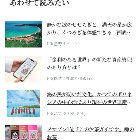
あわせて読みたい
静かな波のせせらぎと、満天の星が広
がり、くつろぎを体感できる『西表島
ホテル by...
PR(星野リゾート)
「金利のある世界」の新たな資産管理
のあり方とは？
PR(株式会社北九州銀行)
海の民が紡いだ文化。かつてのポリネ
シアの中心地であり現在の世界遺産か
らみえてくる...
PR(エア タヒチ ヌイ)
アマゾン1位「このお茶ガチです」噂の
お茶