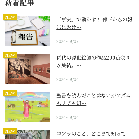
新着記事
NEW
「事実」で動かす！ 部下からの報
告におけ…
2026/08/07
NEW
稀代の浮世絵師の作品200点余り
が集結。…
2026/08/06
NEW
聖書を読んだことはないがアダム
もノアも知…
2026/08/06
NEW
コアラのこと、どこまで知って