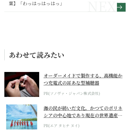
葉】「わっはっはっはっ」
あわせて読みたい
オーダーメイドで製作する、高機能か
つ充電式の耳あな型補聴器
PR(ソノヴァ・ジャパン株式会社)
海の民が紡いだ文化。かつてのポリネ
シアの中心地であり現在の世界遺産か
らみえてくる...
PR(エア タヒチ ヌイ)