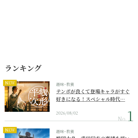
ランキング
NEW
趣味･教養
テンポが良くて登場キャラがすぐ
好きになる！スペシャル時代…
2026/08/02
No.
NEW
趣味･教養