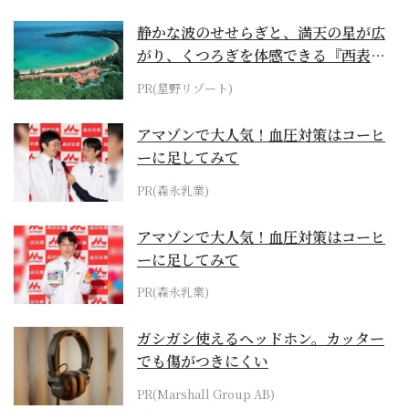
静かな波のせせらぎと、満天の星が広
がり、くつろぎを体感できる『西表島
ホテル by...
PR(星野リゾート)
アマゾンで大人気！血圧対策はコーヒ
ーに足してみて
PR(森永乳業)
アマゾンで大人気！血圧対策はコーヒ
ーに足してみて
PR(森永乳業)
ガシガシ使えるヘッドホン。カッター
でも傷がつきにくい
PR(Marshall Group AB)