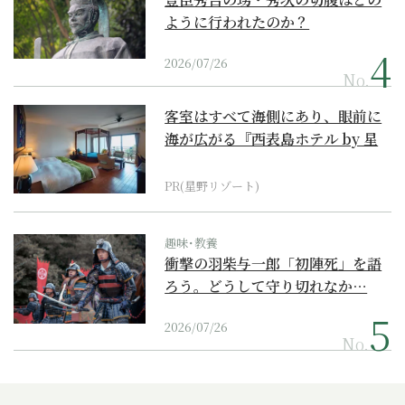
ように行われたのか？
2026/07/26
No.
客室はすべて海側にあり、眼前に
海が広がる『西表島ホテル by 星
野リゾート』
PR(星野リゾート)
趣味･教養
衝撃の羽柴与一郎「初陣死」を語
ろう。どうして守り切れなか…
2026/07/26
No.