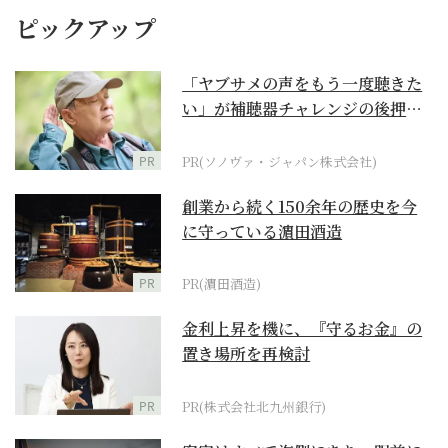
ピックアップ
「ヤブサメの声をもう一度聴きた
い」が補聴器チャレンジの後押し
に
PR
PR(ソノヴァ・ジャパン株式会社)
創業から続く150余年の歴史を今
に守っている濵田酒造
PR
PR(濵田酒造)
金利上昇を機に、『守るお金』の
置き場所を再検討
PR
PR(株式会社北九州銀行)