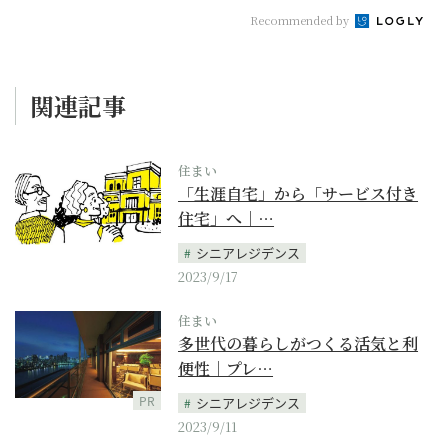
Recommended by
関連記事
住まい
「生涯自宅」から「サービス付き
住宅」へ｜…
シニアレジデンス
2023/9/17
住まい
多世代の暮らしがつくる活気と利
便性｜プレ…
PR
シニアレジデンス
2023/9/11