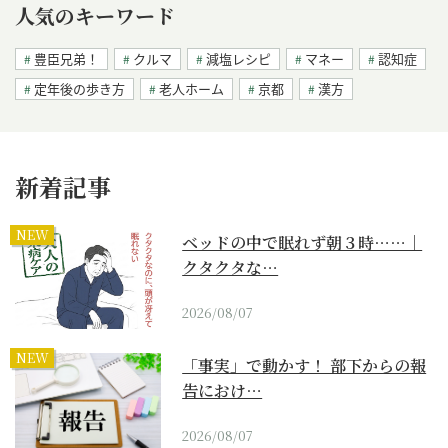
人気のキーワード
豊臣兄弟！
クルマ
減塩レシピ
マネー
認知症
定年後の歩き方
老人ホーム
京都
漢方
新着記事
NEW
ベッドの中で眠れず朝３時……｜
クタクタな…
2026/08/07
NEW
「事実」で動かす！ 部下からの報
告におけ…
2026/08/07