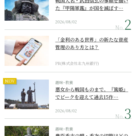
戦国大名・武田信玄の事績を描い
た『甲陽軍鑑』が国を滅ぼす…
2026/08/02
No.
「金利のある世界」の新たな資産
管理のあり方とは？
PR(株式会社北九州銀行)
NEW
趣味･教養
悪女から戦国ものまで。『篤姫』
でピークを迎えて過去15作…
2026/08/02
No.
趣味･教養
豊臣秀吉の甥・秀次の切腹はどの