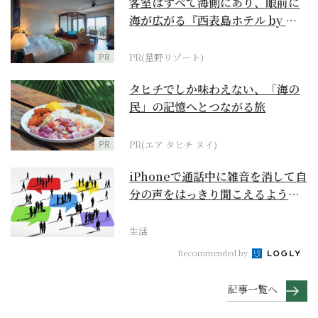
客室はすべて海側にあり、眼前に
海が広がる『西表島ホテル by 星
野リゾート』
PR
PR(星野リゾート)
タヒチでしか味わえない、「海の
民」の記憶へとつながる旅
PR
PR(エア タヒチ ヌイ)
iPhoneで通話中に雑音を消して自
分の声をはっきり聞こえるように
するには？【ス...
生活
Recommended by
記事一覧へ