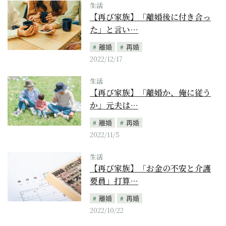
生活
【再び家族】「離婚後に付き合っ
た」と言い…
離婚
再婚
2022/12/17
生活
【再び家族】「離婚か、俺に従う
か」元夫は…
離婚
再婚
2022/11/5
生活
【再び家族】「お金の不安と介護
要員」打算…
離婚
再婚
2022/10/22