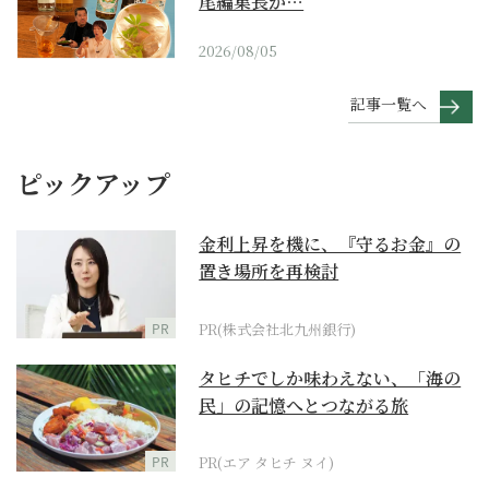
尾編集長が…
2026/08/05
記事一覧へ
ピックアップ
金利上昇を機に、『守るお金』の
置き場所を再検討
PR
PR(株式会社北九州銀行)
タヒチでしか味わえない、「海の
民」の記憶へとつながる旅
PR
PR(エア タヒチ ヌイ)