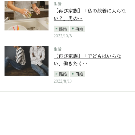
生活
【再び家族】「私の扶養に入らな
い？」男の…
離婚
再婚
2022/10/8
生活
【再び家族】「子どもはいらな
い、働きたく…
離婚
再婚
2022/8/13