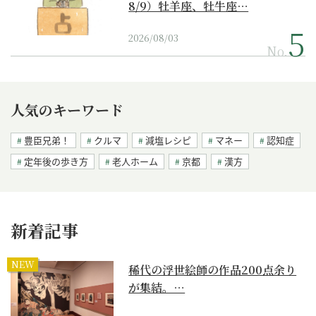
8/9）牡羊座、牡牛座…
2026/08/03
No.
人気のキーワード
豊臣兄弟！
クルマ
減塩レシピ
マネー
認知症
定年後の歩き方
老人ホーム
京都
漢方
新着記事
NEW
稀代の浮世絵師の作品200点余り
が集結。…