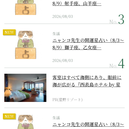
8/9）射手座、山羊座…
2026/08/03
No.
NEW
生活
ニャンコ先生の開運星占い（8/3～
8/9）獅子座、乙女座…
2026/08/03
No.
客室はすべて海側にあり、眼前に
海が広がる『西表島ホテル by 星
野リゾート』
PR(星野リゾート)
NEW
生活
ニャンコ先生の開運星占い（8/3～