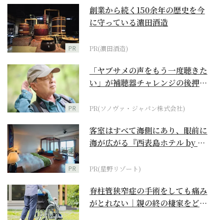
創業から続く150余年の歴史を今
に守っている濵田酒造
PR
PR(濵田酒造)
「ヤブサメの声をもう一度聴きた
い」が補聴器チャレンジの後押し
に
PR
PR(ソノヴァ・ジャパン株式会社)
客室はすべて海側にあり、眼前に
海が広がる『西表島ホテル by 星
野リゾート』
PR
PR(星野リゾート)
脊柱管狭窄症の手術をしても痛み
がとれない｜親の終の棲家をどう
選ぶ？【２】