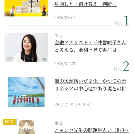
見通しと「預け替え」判断…
2026/08/03
No.
生活
金融アナリスト・三井智映子さん
と考える、金利上昇で再注目…
PR
2026/07/28
No.
海の民が紡いだ文化。かつてのポ
リネシアの中心地であり現在の世
界遺産からみえてくる...
PR(エア タヒチ ヌイ)
NEW
生活
ニャンコ先生の開運星占い（8/3～