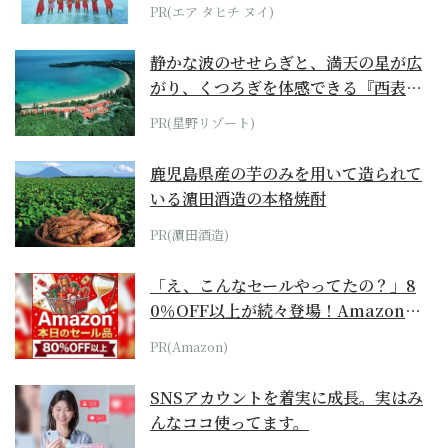
らみえてくる...
PR(エア タヒチ ヌイ)
静かな波のせせらぎと、満天の星が広
がり、くつろぎを体感できる『西表島
ホテル by...
PR(星野リゾート)
鹿児島県産の芋のみを用いて造られて
いる濵田酒造の本格焼酎
PR(濵田酒造)
「え、こんなセールやってたの？」8
0％OFF以上が続々登場！Amazonの
本気が...
PR(Amazon)
SNSアカウントを着実に成長。実はみ
んなココ使ってます。