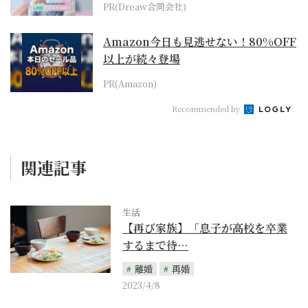
PR(Dreaw合同会社)
Amazon今日も見逃せない！80%OFF
以上が続々登場
PR(Amazon)
Recommended by
関連記事
生活
【再び家族】「息子が高校を卒業
するまで待…
離婚
再婚
2023/4/8