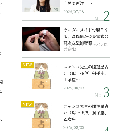
上昇で再注目…
だ
PR
2026/07/28
に
No.
オーダーメイドで製作す
る、高機能かつ充電式の
耳あな型補聴器
PR(ソノヴァ・ジャパン株
式会社)
も
NEW
ニャンコ先生の開運星占
い（8/3～8/9）射手座、
山羊座…
関
2026/08/03
に
No.
NEW
ニャンコ先生の開運星占
い（8/3～8/9）獅子座、
乙女座…
い
2026/08/03