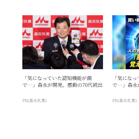
「気になっていた認知機能が菌
「気になっ
で…」森永が開発。感動の70代続出
で…」森永
PR(森永乳業)
PR(森永乳業)