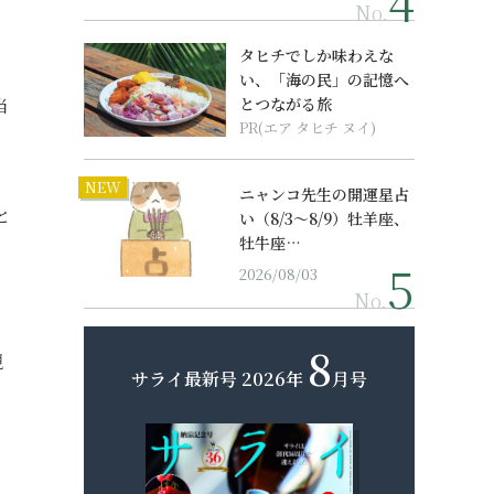
No.
タヒチでしか味わえな
い、「海の民」の記憶へ
当
とつながる旅
PR(エア タヒチ ヌイ)
NEW
ニャンコ先生の開運星占
と
い（8/3～8/9）牡羊座、
牡牛座…
2026/08/03
No.
8
観
サライ最新号
2026年
月号