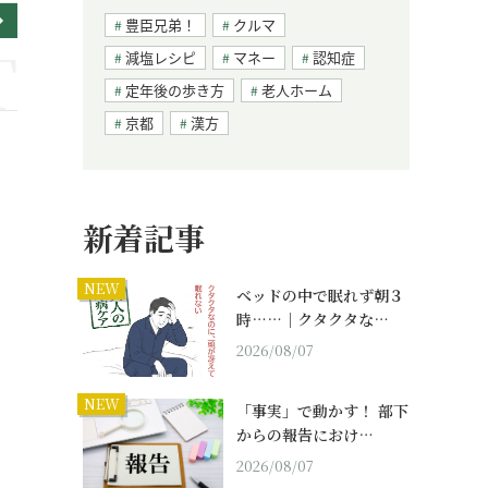
豊臣兄弟！
クルマ
減塩レシピ
マネー
認知症
定年後の歩き方
老人ホーム
京都
漢方
新着記事
NEW
ベッドの中で眠れず朝３
時……｜クタクタな…
2026/08/07
NEW
「事実」で動かす！ 部下
からの報告におけ…
2026/08/07