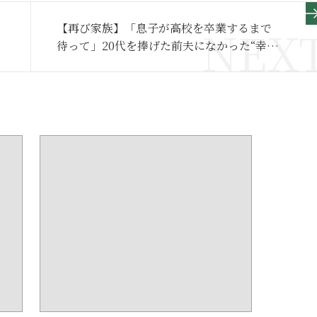
【再び家族】「息子が高校を卒業するまで
待って」20代を捧げた前夫になかった“幸せ
な”結婚に必要なものとは～その２～