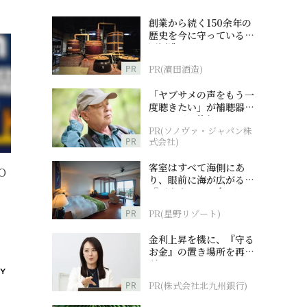
創業から続く150余年の
歴史を今に守っている濵
田酒造
PR
PR(濵田酒造)
「ヤブサメの声をもう一
度聴きたい」が補聴器チ
ャレンジの後押しに
PR(ソノヴァ・ジャパン株
PR
式会社)
客室はすべて海側にあ
O
り、眼前に海が広がる
『西表島ホテル by 星野
リゾート』
PR
PR(星野リゾート)
金利上昇を機に、『守る
お金』の置き場所を再検
討
PR
PR(株式会社北九州銀行)