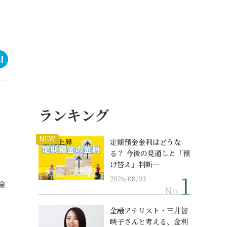
ランキング
NEW
定期預金金利はどうな
る？ 今後の見通しと「預
け替え」判断…
2026/08/03
倫
No.
金融アナリスト・三井智
映子さんと考える、金利